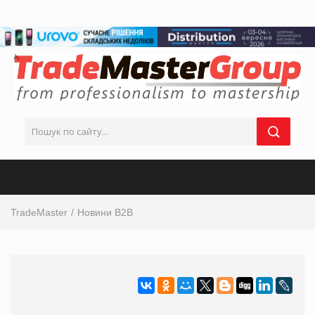
TradeMaster
Новини B2B