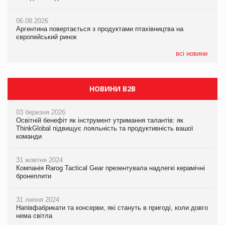
05.08.2026
06.08.2026
06.08.2026
Смачне поповнення дитячого меню: у VARUS з’явилися
Аргентина повертається з продуктами птахівництва на
Аргентина повертається з продуктами птахівництва на
новинки від ТМ ТОКЕРИ
європейський ринок
європейський ринок
05.08.2026
всі новини
Сергій Лісунов про заморожені хлібобулочні вироби на
PrivateLabel&FMCG Master 2026
НОВИНИ B2B
03 березня 2026
Освітній бенефіт як інструмент утримання талантів: як
ThinkGlobal підвищує лояльність та продуктивність вашої
команди
31 жовтня 2024
Компанія Rarog Tactical Gear презентувала надлегкі керамічні
бронеплити
31 липня 2024
Напівфабрикати та консерви, які стануть в пригоді, коли довго
нема світла