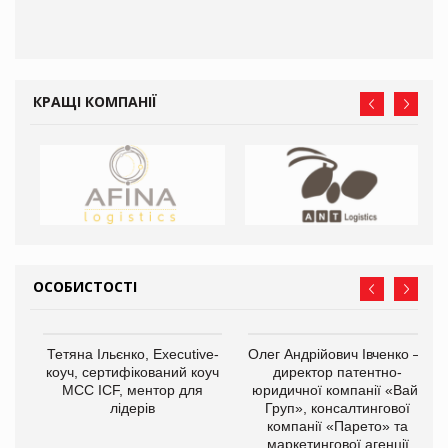
КРАЩІ КОМПАНІЇ
ОСОБИСТОСТІ
,
Тетяна Ільєнко, Executive-
Олег Андрійович Івченко —
ОВ
коуч, сертифікований коуч
директор патентно-
МСС ICF, ментор для
юридичної компанії «Вайз
лідерів
Груп», консалтингової
компанії «Парето» та
маркетингової агенції