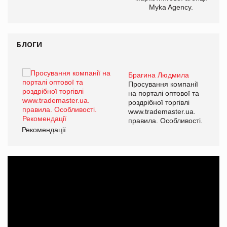
Myka Agency.
БЛОГИ
Брагина Людмила
ї
Просування компанії
а
на порталі оптової та
роздрібної торгівлі
www.trademaster.ua.
і.
правила. Особливості.
Рекомендації
Ре