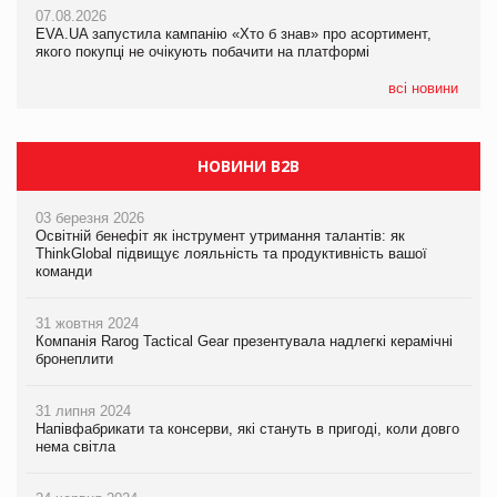
07.08.2026
EVA.UA запустила кампанію «Хто б знав» про асортимент,
05.08.2026
якого покупці не очікують побачити на платформі
Мережа супермаркетів VARUS купує мережу магазинів
формату convenience store КОЛО: об’єднана компанія
налічуватиме 374 магазини
всі новини
НОВИНИ B2B
03 березня 2026
Освітній бенефіт як інструмент утримання талантів: як
ThinkGlobal підвищує лояльність та продуктивність вашої
команди
31 жовтня 2024
Компанія Rarog Tactical Gear презентувала надлегкі керамічні
бронеплити
31 липня 2024
Напівфабрикати та консерви, які стануть в пригоді, коли довго
нема світла