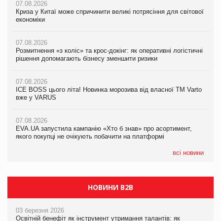
07.08.2026
07.08.2026
Криза у Китаї може спричинити великі потрясіння для світової
07.08.2026
Криза у Китаї може спричинити великі потрясіння для світової
економіки
ICE BOSS цього літа! Новинка морозива від власної ТМ Varto
економіки
вже у VARUS
07.08.2026
07.08.2026
Розмитнення «з коліс» та крос-докінг: як оперативні логістичні
07.08.2026
Kraft Heinz скоротила збиток у першому півріччі
рішення допомагають бізнесу зменшити ризики
EVA.UA запустила кампанію «Хто б знав» про асортимент,
якого покупці не очікують побачити на платформі
07.08.2026
07.08.2026
Продажі Hugo Boss впали на 9%
ICE BOSS цього літа! Новинка морозива від власної ТМ Varto
06.08.2026
вже у VARUS
Смачна новинка для хвостатих: у VARUS з’явилися паучі
07.08.2026
Varto Paw expert від власної ТМ Varto!
Франція заборонила рекламні дзвінки без згоди клієнтів
07.08.2026
EVA.UA запустила кампанію «Хто б знав» про асортимент,
05.08.2026
якого покупці не очікують побачити на платформі
Мережа супермаркетів VARUS купує мережу магазинів
формату convenience store КОЛО: об’єднана компанія
налічуватиме 374 магазини
всі новини
НОВИНИ B2B
03 березня 2026
Освітній бенефіт як інструмент утримання талантів: як