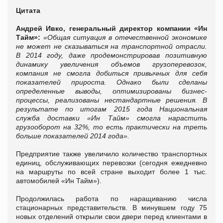
Цитата
Андрей Ивко, генеральный директор компании «Ин
Тайм»:
«Общая ситуация в отечественной экономике
не может не сказываться на транспортной отрасли.
В 2014 году, даже продемонстрировав позитивную
динамику увеличения объемов грузоперевозок,
компания не смогла добиться привычных для себя
показателей прироста. Однако были сделаны
определенные выводы, оптимизированы бизнес-
процессы, реализованы нестандартные решения. В
результате по итогам 2015 года Национальная
служба доставки «Ин Тайм» смогла нарастить
грузооборот на 32%, то есть практически на треть
больше показателей 2014 года».
Предприятие также увеличило количество транспортных
единиц, обслуживающих перевозки (сегодня ежедневно
на маршруты по всей стране выходит более 1 тыс.
автомобилей «Ин Тайм»).
Продолжилась работа по наращиванию числа
стационарных представительств. В минувшем году 75
новых отделений открыли свои двери перед клиентами в