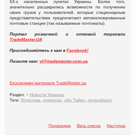
53-х населенных пунктах Украины. Более того,
значительно расширились возможности по получению
своих грузов у пользователей, которые стационарным
представительствам предпочитают автоматизированные
почтовые станции (так называемые почтоматы).
Портал розничной и оптовой торговли
TradeMaster.UA
Присоединяйтесь к нам в
Facebook!
Пишите нам:
vl@trademaster.com.ua
Ексклюзивні матеріали TradeMaster.ua
Раздел:
>
Новости Украины
Теги:
Логистика
,
оператор
,
«Ин Тайм»
,
грузооборот
Попередня
Весь список
Наступна