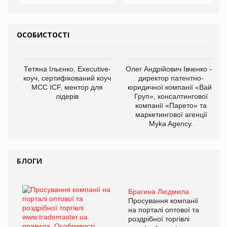
ОСОБИСТОСТІ
Тетяна Ільєнко, Executive-
Олег Андрійович Івченко —
коуч, сертифікований коуч
директор патентно-
МСС ICF, ментор для
юридичної компанії «Вайз
лідерів
Груп», консалтингової
компанії «Парето» та
маркетингової агенції
Myka Agency.
БЛОГИ
Брагина Людмила
Просування компанії
на порталі оптової та
роздрібної торгівлі