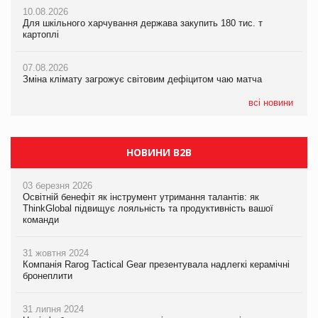
07.08.2026
рішення допомагають бізнесу зменшити ризики
10.08.2026
Криза у Китаї може спричинити великі потрясіння для світової
Для шкільного харчування держава закупить 180 тис. т
економіки
картоплі
07.08.2026
ICE BOSS цього літа! Новинка морозива від власної ТМ Varto
07.08.2026
вже у VARUS
07.08.2026
Kraft Heinz скоротила збиток у першому півріччі
Зміна клімату загрожує світовим дефіцитом чаю матча
07.08.2026
EVA.UA запустила кампанію «Хто б знав» про асортимент,
всі новини
якого покупці не очікують побачити на платформі
НОВИНИ B2B
03 березня 2026
Освітній бенефіт як інструмент утримання талантів: як
ThinkGlobal підвищує лояльність та продуктивність вашої
команди
31 жовтня 2024
Компанія Rarog Tactical Gear презентувала надлегкі керамічні
бронеплити
31 липня 2024