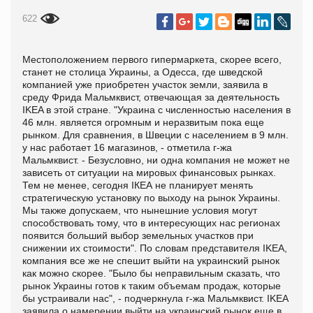
622
Местоположением первого гипермаркета, скорее всего,
станет не столица Украины, а Одесса, где шведской
компанией уже приобретен участок земли, заявила в
среду Фрида Мальмквист, отвечающая за деятельность
IKEA в этой стране. "Украина с численностью населения в
46 млн. является огромным и неразвитым пока еще
рынком. Для сравнения, в Швеции с населением в 9 млн.
у нас работает 16 магазинов, - отметила г-жа
Мальмквист. - Безусловно, ни одна компания не может не
зависеть от ситуации на мировых финансовых рынках.
Тем не менее, сегодня IКЕА не планирует менять
стратегическую установку по выходу на рынок Украины.
Мы также допускаем, что нынешние условия могут
способствовать тому, что в интересующих нас регионах
появится больший выбор земельных участков при
снижении их стоимости". По словам представителя IKEA,
компания все же не спешит выйти на украинский рынок
как можно скорее. "Было бы неправильным сказать, что
рынок Украины готов к таким объемам продаж, которые
бы устраивали нас", - подчеркнула г-жа Мальмквист. IKEA
заявила о намерении выйти на украинский рынок еще в