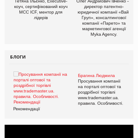
,
Тетяна Ільєнко, Executive-
Олег Андрійович Івченко —
ОВ
коуч, сертифікований коуч
директор патентно-
МСС ICF, ментор для
юридичної компанії «Вайз
лідерів
Груп», консалтингової
компанії «Парето» та
маркетингової агенції
Myka Agency.
БЛОГИ
Брагина Людмила
ї
Просування компанії
а
на порталі оптової та
роздрібної торгівлі
www.trademaster.ua.
і.
правила. Особливості.
Рекомендації
Ре