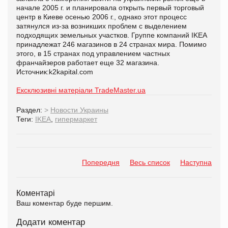
начале 2005 г. и планировала открыть первый торговый
центр в Киеве осенью 2006 г., однако этот процесс
затянулся из-за возникших проблем с выделением
подходящих земельных участков. Группе компаний IKEA
принадлежат 246 магазинов в 24 странах мира. Помимо
этого, в 15 странах под управлением частных
франчайзеров работает еще 32 магазина.
Источник:k2kapital.com
Ексклюзивні матеріали TradeMaster.ua
Раздел:
>
Новости Украины
Теги:
IKEA
,
гипермаркет
Попередня
Весь список
Наступна
Коментарі
Ваш коментар буде першим.
Додати коментар