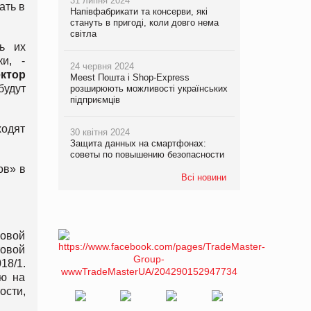
31 липня 2024
ать в
Напівфабрикати та консерви, які
стануть в пригоді, коли довго нема
світла
ь их
и, -
24 червня 2024
ктор
Meest Пошта і Shop-Express
будут
розширюють можливості українських
підприємців
одят
30 квітня 2024
Защита данных на смартфонах:
советы по повышению безопасности
ов» в
Всі новини
говой
товой
18/1.
ию на
ости,