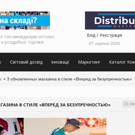
Вхід
Реєстрація
л топ-менеджерів оптової
та роздрібної торгівлі
07 серпня 2026
к
Світовий досвід
Інновації
Маркетинг
Каталог Ком
: + 3 обновленных магазина в стиле «Вперед за безупречностью»
23 ли
АГАЗИНА В СТИЛЕ «ВПЕРЕД ЗА БЕЗУПРЕЧНОСТЬЮ»