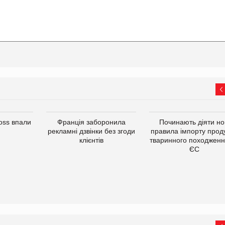
oss впали
Франція заборонила
Починають діяти но
рекламні дзвінки без згоди
правила імпорту проду
клієнтів
тваринного походженн
ЄС