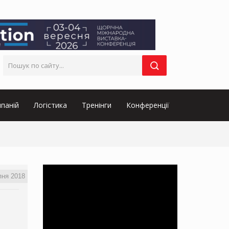
паній
Логістика
Тренінги
Конференції
пня 2018