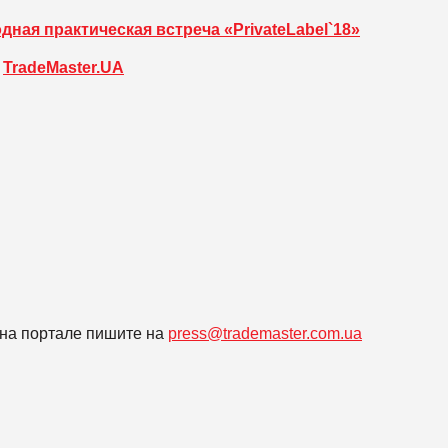
ная практическая встреча «PrivateLabel`18»
е
TradeMaster.UA
на портале пишите на
press@trademaster.com.ua