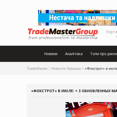
Порта
Новини
Аналітика
Топи про рино
TradeMaster
Новости Украины
«Фокстрот» в июле
«ФОКСТРОТ» В ИЮЛЕ: + 3 ОБНОВЛЕННЫХ М