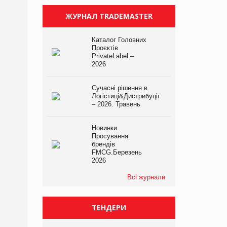
ЖУРНАЛ TRADEMASTER
Каталог Головних
Проєктів
PrivateLabel –
2026
Сучасні рішення в
Логістиці&Дистрибуції
– 2026. Травень
Новинки.
Просування
брендів
FMCG.Березень
2026
Всі журнали
ТЕНДЕРИ