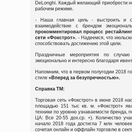
DeLonghi. Каждый желающий приобрести но
рабочем режиме.
- Наша главная цель - выстроить и с
взаимодействие с брендом эмоционал
прокомментировал процесс рестайлинг
сети «Фокстрот».
- Надеемся, что июльск
способствовать достижению этой цели.
Праздничные мероприятия по случаю 
эмоционально и интересно благодаря ивент
Напомним, что в первом полугодии 2018 г
стиле
«Вперед за безупречностью».
Справка ТМ:
Торговая сеть «Фокстрот» в июне 2018 на
площадью 151 тыс кв. м. «Фокстрот» яв
техники по уровню узнаваемости бренда, п
ЦА: Все 20-55 дох.ср. +). Количество у
начало 2018 года достигла 7 млн ​​челов
сочетая онлайн и оффлайн торговлю в сект