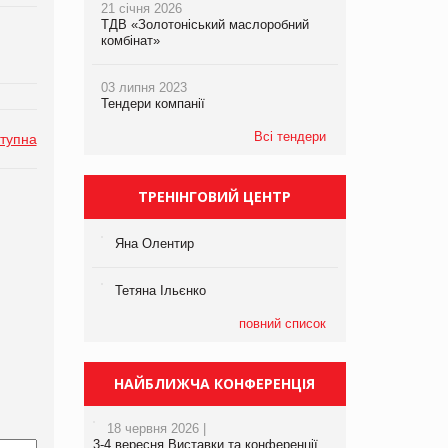
21 січня 2026
ТДВ «Золотоніський маслоробний
комбінат»
03 липня 2023
Тендери компанії
Всі тендери
тупна
ТРЕНІНГОВИЙ ЦЕНТР
Яна Олентир
Тетяна Ільєнко
повний список
НАЙБЛИЖЧА КОНФЕРЕНЦІЯ
18 червня 2026 |
3-4 вересня Виставки та конференції