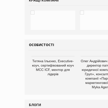
КРАЩІ КОМПАНІЇ
ОСОБИСТОСТІ
арас Ігорович,
Тетяна Ільєнко, Executive-
Олег Андрійович
иробництва ТОВ
коуч, сертифікований коуч
директор пат
Герчак"
МСС ICF, ментор для
юридичної компа
лідерів
Груп», консал
компанії «Пар
маркетингової
Myka Agen
БЛОГИ