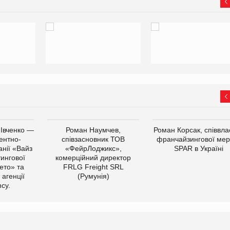
 Івченко —
Роман Наумчев,
Роман Корсак, співвла
ентно-
співзасновник ТОВ
франчайзингової мер
нії «Вайз
«ФейрЛоджикс»,
SPAR в Україні
тингової
комерційний директор
ето» та
FRLG Freight SRL
 агенції
(Румунія)
cy.