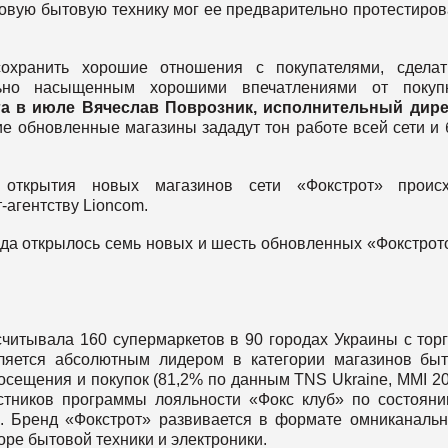
вую бытовую технику мог ее предварительно протестиров
охранить хорошие отношения с покупателями, сделат
ьно насыщенным хорошими впечатлениями от покупк
а в июле Вячеслав Поврозник, исполнительный дире
ие обновленные магазины зададут тон работе всей сети и 
открытия новых магазинов сети «Фокстрот» происх
-агентству Lioncom.
ода открылось семь новых и шесть обновленных «Фокстрот
считывала 160 супермаркетов в 90 городах Украины с тор
ляется абсолютным лидером в категории магазинов бы
осещения и покупок (81,2% по данным TNS Ukraine, MMI 20
частников программы лояльности «Фокс клуб» по состоян
ек. Бренд «Фокстрот» развивается в формате омниканальн
оре бытовой техники и электроники.