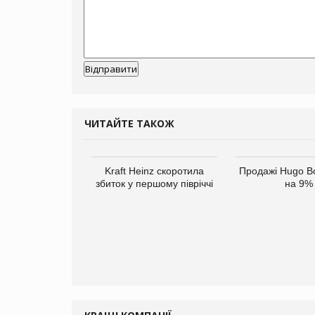
ЧИТАЙТЕ ТАКОЖ
верне клієнтам
Kraft Heinz скоротила
Продажі Hugo B
ларів за раніше
збиток у першому півріччі
на 9%
чені мита