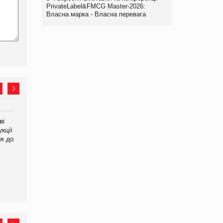
PrivateLabel&FMCG Master-2026:
Власна марка - Власна перевага
ві
Аргентина повертається з
ФАО прогнозує зростання
кції
продуктами птахівництва
світових цін на
я до
на європейський ринок
продовольство