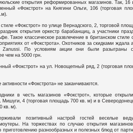
 июльские открытия реформированных магазинов. Так, 16
ленный «Фокстрот» на Княгини Ольги, 106 (торговая пл
.м).
стиле «Фокстрот» по улице Вернадского, 2, торговой пло
праздник открытия оркестр барабанщиц, а участники праз
фе. Такое классическое развлечение в британском стиле 
оприятиях от «Фокстрота». Охотников за скидками ждала 
 Zanussi. По условиям акции они были разыграны с
е чем на 5000 грн.
енный «Фокстрот» на ул. Новощепный ряд, 2 (торговая пл
е активности «Фокстрота» не заканчиваются.
дники в честь магазинов «Фокстрот», которые открыл
. Мишуги, 4 (торговая площадь 700 кв. м) и в Северодонец
 кв. м).
ерживали позитивный настрой гостей веселые веду
моутеры. На торжествах по случаю открытия магазино
о приготовлению разнообразных и полезных блюд от парт