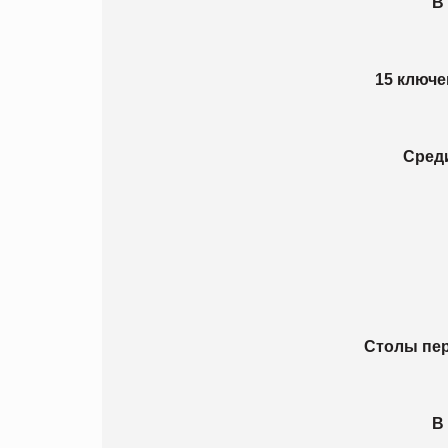
В
15 ключ
Сред
Столы пер
В