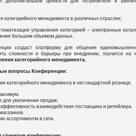
я дополнительной ценности для потребителя и увели
я категорийного менеджмента в различных отраслях;
томатизации управления категорией – электронные катал
ления большим объемом данных.
ренции создаст платформу для общения единомышленни
ить сложности и барьеры при внедрении, поучится на 
рения категорийного менеджмента.
ые вопросы Конференции:
ния категорийного менеджмента в нестандартной рознице.
аксимум.
е для увеличения продаж.
а эффективность взаимодействия поставщика и ритейлера.
магазинов.
ии ассортиментм в сети.
 спикеров конференции: