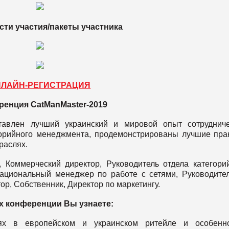
ти участия/пакеты участника
НЛАЙН-РЕГИСТРАЦИЯ
ренция СatManMaster-2019
тавлен лучший украинский и мировой опыт сотрудниче
орийного менеджмента, продемонстрированы лучшие пра
раслях.
, Коммерческий директор, Руководитель отдела категори
ациональный менеджер по работе с сетями, Руководите
ор, Собственник, Директор по маркетингу.
х конференции Вы узнаете:
х в европейском и украинском ритейле и особенно