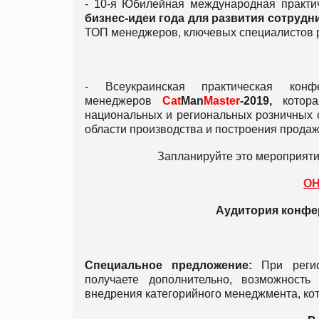
- 10-я Юбилейная международная практ
бизнес-идеи года для развития сотрудн
ТОП менеджеров, ключевых специалистов р
- Всеукраинская практическая кон
менеджеров
Сat
Man
Master
-2019,
котора
национальных и региональных розничных с
области производства и построения продаж
Запланируйте это мероприяти
О
Аудитория конфер
Специальное предложение:
При регист
получаете дополнительно, возможность
внедрения категорийного менеджмента, кот