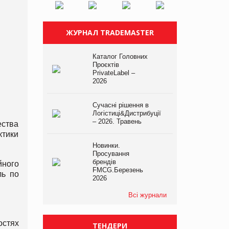
ЖУРНАЛ TRADEMASTER
Каталог Головних
Проєктів
PrivateLabel –
2026
Сучасні рішення в
Логістиці&Дистрибуції
– 2026. Травень
ства
ктики
Новинки.
Просування
брендів
йного
FMCG.Березень
ль по
2026
Всі журнали
стях
ТЕНДЕРИ