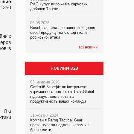
учшие
P&G купує виробника харчових
P&G купує виробника харчових
е 350
добавок Thorne
добавок Thorne
05.08.2026
Смачне поповнення дитячого меню:
06.08.2026
06.08.2026
у VARUS з’явилися новинки від ТМ
Bosch заявила про повне знищення
Bosch заявила про повне знищення
ТОКЕРИ
своєї продукції на складі після
своєї продукції на складі після
йных
російської атаки
російської атаки
еров
05.08.2026
Сергій Лісунов про заморожені
всі новини
ков в
хлібобулочні вироби на
PrivateLabel&FMCG Master 2026
НОВИНИ B2B
03 березня 2026
Освітній бенефіт як інструмент
утримання талантів: як ThinkGlobal
підвищує лояльність та
продуктивність вашої команди
, Вы
31 жовтня 2024
ктики
Компанія Rarog Tactical Gear
презентувала надлегкі керамічні
бронеплити