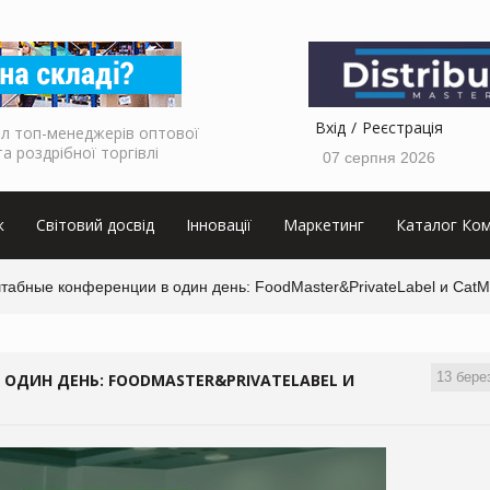
Вхід
Реєстрація
л топ-менеджерів оптової
та роздрібної торгівлі
07 серпня 2026
к
Світовий досвід
Інновації
Маркетинг
Каталог Ком
штабные конференции в один день: FoodMaster&PrivateLabel и Cat
13 бере
 ОДИН ДЕНЬ: FOODMASTER&PRIVATELABEL И