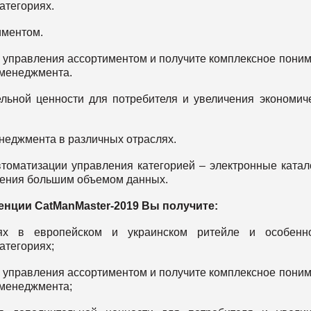
атегориях.
иментом.
и управления ассортиментом и получите комплексное пони
 менеджмента.
льной ценности для потребителя и увеличения экономич
неджмента в различных отраслях.
томатизации управления категорией – электронные катал
ления большим объемом данных.
нции СatManMaster-2019 Вы получите:
х в европейском и украинском ритейле и особенно
атегориях;
и управления ассортиментом и получите комплексное пони
 менеджмента;