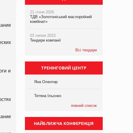
21 січня 2026
ТДВ «Золотоніський маслоробний
комбінат»
мание
03 липня 2023
Тендери компанії
еских
Всі тендери
ТРЕНІНГОВИЙ ЦЕНТР
оги и
Яна Олентир
Тетяна Ільєнко
стях
повний список
мание
НАЙБЛИЖЧА КОНФЕРЕНЦІЯ