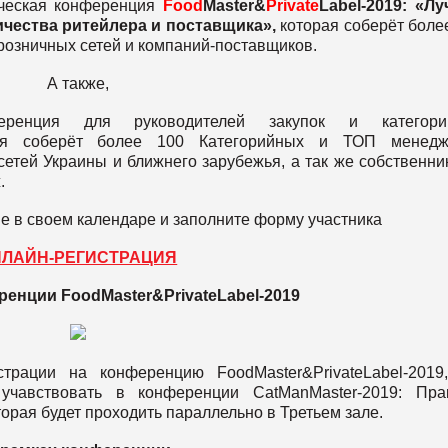
ическая конференция
Food
Master&
Private
Label-2019: «Л
ичества ритейлера и поставщика»,
которая соберёт боле
озничных сетей и компаний-поставщиков.
А также,
ференция для руководителей закупок и категори
я соберёт более 100 Категорийных и ТОП менедж
етей Украины и ближнего зарубежья, а так же собственни
.
е в своем календаре и заполните форму участника
НЛАЙН-РЕГИСТРАЦИЯ
енции FoodMaster&PrivateLabel-2019
рации на конференцию FoodMaster&PrivateLabel-2019
 учавствовать в конференции СatManMaster-2019: Пра
орая будет проходить параллельно в Третьем зале.