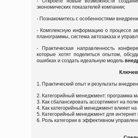
- Откроете новые возможности создани
экономических показателей компании;
- Познакомитесь с особенностями внедрени
- Комплексную информацию о процессе ав
планограммы, система автозаказа и управ
- Практическая направленность конфе
которые хотят поделиться опытом, обсуд
ошибках и создать идеальную модель
внед
Ключев
1. Практический опыт и результаты внедре
2. Категорийный менеджмент: программа м
3. Как сбалансировать ассортимент на полк
4. Как категорийный менеджмент влияет н
5. Категорийный менеджмент для интернет 
6. Роль категории в эффективном управлен
Среди