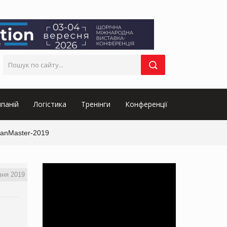
паній
Логістика
Тренінги
Конференції
ManMaster-2019
зня 2019