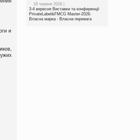
чения
18 червня 2026 |
3-4 вересня Виставки та конференції
PrivateLabel&FMCG Master-2026:
Власна марка - Власна перевага
оги и
ков,
чужих