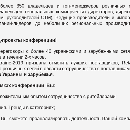
олее 350 владельцев и топ-менеджеров розничных с
ладельцев, генеральных, коммерческих директоров, дирек
кам, руководителей СТМ), Ведущие производители и импо
аний-лидеров до небольших региональных производит
-проекты конференции!
ереговоры с более 40 украинскими и зарубежными сет
в течении 2-х часов.
raine-2019 призвана отметить лучших поставщиков, Retai
я розничных сетей в области сотрудничества с поставщикам
 Украины и зарубежья.
амках конференции Вы:
оложительным опытом сотрудничества с ритейлерами;
ния. Тренды в категориях;
, Вы сможете проанализировать деятельность Вашей комп