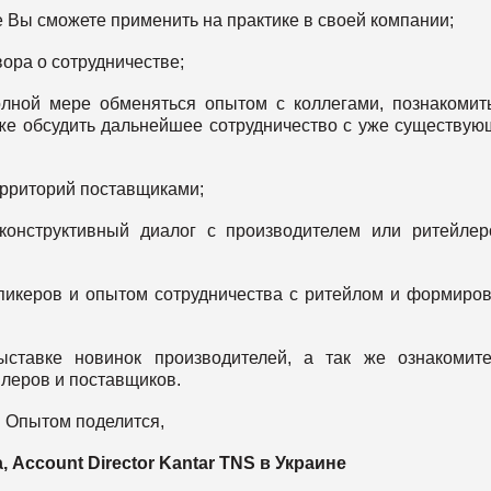
е Вы сможете применить на практике в своей компании;
ора о сотрудничестве;
лной мере обменяться опытом с коллегами, познакомит
же обсудить дальнейшее сотрудничество с уже существу
ерриторий поставщиками;
конструктивный диалог с производителем или ритейле
спикеров и опытом сотрудничества с ритейлом и формиро
ыставке новинок производителей, а так же ознакомит
леров и поставщиков.
Опытом поделится,
 Account Director Kantar TNS в Украине