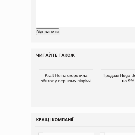
ЧИТАЙТЕ ТАКОЖ
Kraft Heinz скоротила
Продажі Hugo B
збиток у першому півріччі
на 9%
верне клієнтам
ларів за раніше
КРАЩІ КОМПАНІЇ
чені мита