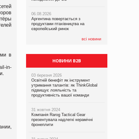
етей
торов
06.08.2026
06.08.2026
05.08.2026
ртёры
Аргентина повертається з
Аргентина повертається з
Смачне поповнення дитячого меню:
продуктами птахівництва на
продуктами птахівництва на
у VARUS з’явилися новинки від ТМ
елей
європейський ринок
європейський ринок
ТОКЕРИ
всі новини
05.08.2026
Сергій Лісунов про заморожені
хлібобулочні вироби на
ями в
PrivateLabel&FMCG Master 2026
НОВИНИ B2B
l-in-
и.
03 березня 2026
Освітній бенефіт як інструмент
утримання талантів: як ThinkGlobal
підвищує лояльність та
продуктивність вашої команди
31 жовтня 2024
Компанія Rarog Tactical Gear
презентувала надлегкі керамічні
бронеплити
ании,