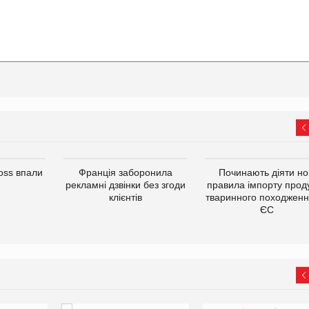
oss впали
Франція заборонила
Починають діяти но
рекламні дзвінки без згоди
правила імпорту проду
клієнтів
тваринного походженн
ЄС