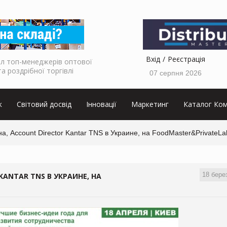
Вхід
Реєстрація
л топ-менеджерів оптової
та роздрібної торгівлі
07 серпня 2026
к
Світовий досвід
Інновації
Маркетинг
Каталог Ком
, Account Director Kantar TNS в Украине, на FoodMaster&PrivateLa
18 бере
ANTAR TNS В УКРАИНЕ, НА