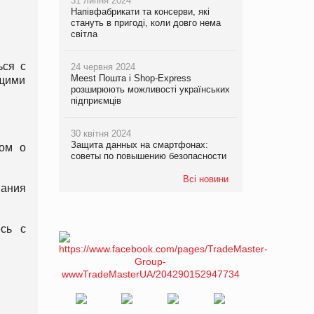
31 липня 2024
Напівфабрикати та консерви, які
стануть в пригоді, коли довго нема
світла
ься с
24 червня 2024
Meest Пошта і Shop-Express
ющими
розширюють можливості українських
підприємців
30 квітня 2024
Защита данных на смартфонах:
ром о
советы по повышению безопасности
Всі новини
вания
есь с