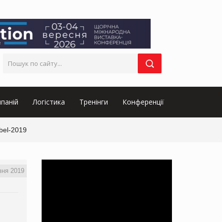
паній
Логістика
Тренінги
Конференції
bel-2019
зня 2019