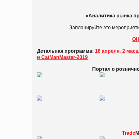
«Аналитика рынка пр
Запланируйте это мероприяти
О
Детальная программа:
18 апреля, 2 мас
и CatManMaster-2019
Портал о розничн
Trade
M