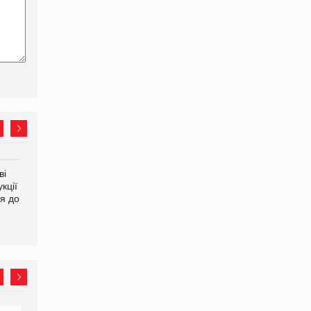
ві
Аргентина повертається з
ФАО прогнозує зростання
кції
продуктами птахівництва
світових цін на
я до
на європейський ринок
продовольство