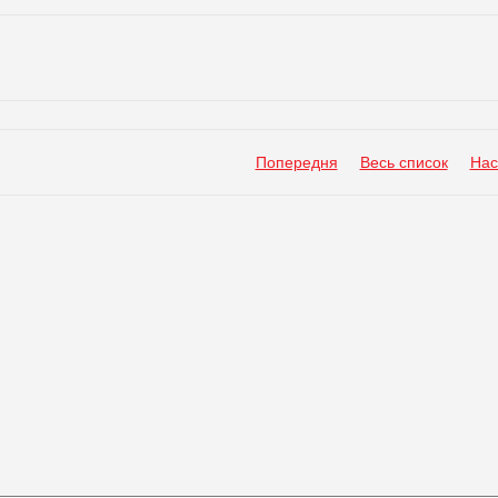
Попередня
Весь список
Нас