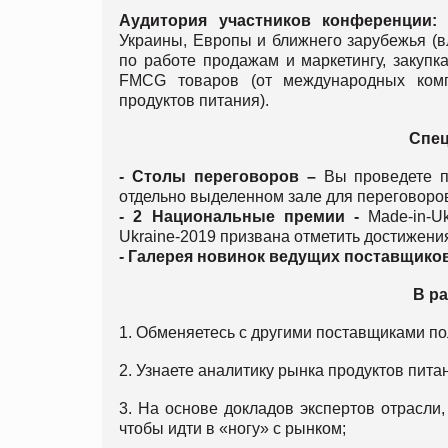
Аудитория участников конференции:
б
Украины, Европы и ближнего зарубежья (в
по работе продажам и маркетингу, закуп
FMCG товаров (от международных комп
продуктов питания).
Спец
- Столы переговоров –
Вы проведете п
отдельно выделенном зале для переговоров 
- 2 Национальные премии -
Made-in-Uk
Ukraine-2019 призвана отметить достижени
- Галерея новинок ведущих поставщиков
В р
1. Обменяетесь с другими поставщиками п
2. Узнаете аналитику рынка продуктов пита
3. На основе докладов экспертов отрасли
чтобы идти в «ногу» с рынком;