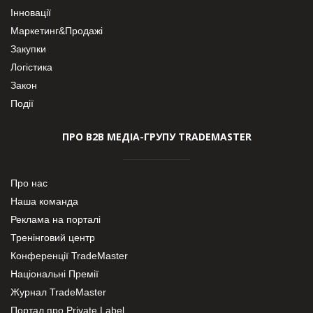
Інновації
Маркетинг&Продажі
Закупки
Логістика
Закон
Події
ПРО В2В МЕДІА-ГРУПУ TRADEMASTER
Про нас
Наша команда
Реклама на порталі
Тренінговий центр
Конференції TradeMaster
Національні Премії
Журнал TradeMaster
Портал про Private Label