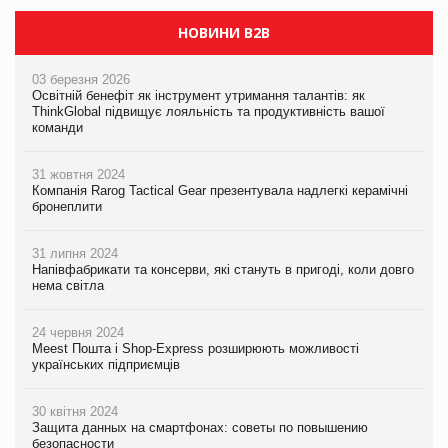
НОВИНИ B2B
03 березня 2026
Освітній бенефіт як інструмент утримання талантів: як
ThinkGlobal підвищує лояльність та продуктивність вашої
команди
31 жовтня 2024
Компанія Rarog Tactical Gear презентувала надлегкі керамічні
бронеплити
31 липня 2024
Напівфабрикати та консерви, які стануть в пригоді, коли довго
нема світла
24 червня 2024
Meest Пошта і Shop-Express розширюють можливості
українських підприємців
30 квітня 2024
Защита данных на смартфонах: советы по повышению
безопасности