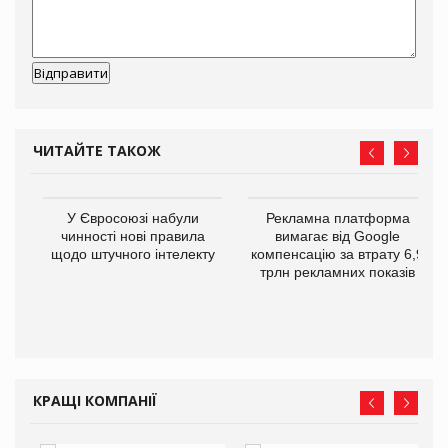
ЧИТАЙТЕ ТАКОЖ
У Євросоюзі набули
Рекламна платформа
го
чинності нові правила
вимагає від Google
щодо штучного інтелекту
компенсацію за втрату 6,9
трлн рекламних показів
КРАЩІ КОМПАНІЇ