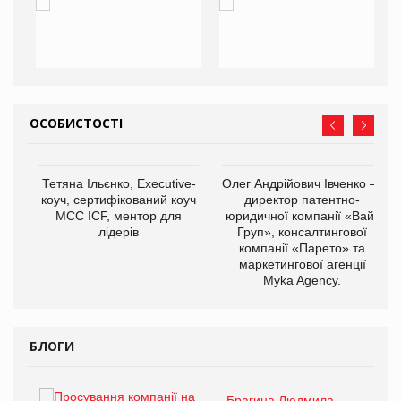
ОСОБИСТОСТІ
,
Тетяна Ільєнко, Executive-
Олег Андрійович Івченко —
ОВ
коуч, сертифікований коуч
директор патентно-
МСС ICF, ментор для
юридичної компанії «Вайз
лідерів
Груп», консалтингової
компанії «Парето» та
маркетингової агенції
Myka Agency.
БЛОГИ
Брагина Людмила