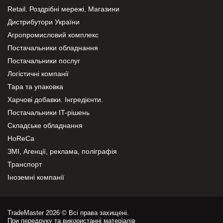
Retail. Роздрібні мережі, Магазини
Дистрибутори України
Агропромисловий комплекс
Постачальники обладнання
Постачальники послуг
Логістичні компанії
Тара та упаковка
Харчові добавки. Інгредієнти.
Постачальники IT-рішень
Складське обладнання
HoReCa
ЗМІ, Агенції, реклама, поліграфія
Транспорт
Іноземні компанії
TradeMaster 2026 © Всі права захищені.
При передруку та використанні матеріалів