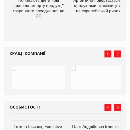
в
Починають діяти нові
Аргентина повертається з
правила імпорту продукції
продуктами птахівництва
тваринного походження до
на європейський ринок
О:
ЄС
КРАЩІ КОМПАНІЇ
ОСОБИСТОСТІ
,
Тетяна Ільєнко, Executive-
Олег Андрійович Івченко —