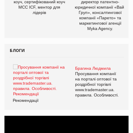
ОВ
коуч, сертифікований коуч
директор патентно-
МСС ICF, ментор для
юридичної компанії «Вайз
лідерів
Груп», консалтингової
компанії «Парето» та
маркетингової агенції
Myka Agency.
БЛОГИ
Брагина Людмила
Просування компанії
на порталі оптової та
роздрібної торгівлі
www.trademaster.ua.
правила. Особливості.
Рекомендації
Ре