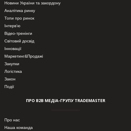
Новини України та закордону
Аналітика ринку
Топи про ринок
Інтерв’ю
Відео-тренінги
Світовий досвід
Інновації
Маркетинг&Продажі
Закупки
Логістика
Закон
Події
ПРО В2В МЕДІА-ГРУПУ TRADEMASTER
Про нас
Наша команда