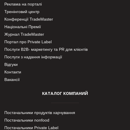
Реклама на порталі
Тренінговий центр
Конференції TradeMaster
Національні Премії
Журнал TradeMaster
Портал про Private Label
Послуги В2В- маркетингу та PR для клієнтів
Послуги з надання інформації
Відгуки
Контакти
Вакансії
КАТАЛОГ КОМПАНИЙ
Постачальники продуктів харчування
Постачальники nonfood
Постачальники Private Label