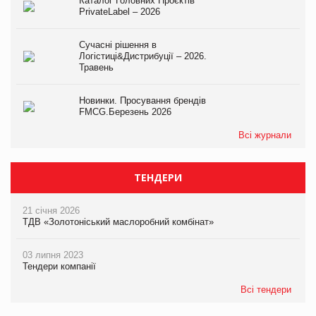
Каталог Головних Проєктів
PrivateLabel – 2026
Сучасні рішення в
Логістиці&Дистрибуції – 2026.
Травень
Новинки. Просування брендів
FMCG.Березень 2026
Всі журнали
ТЕНДЕРИ
21 січня 2026
ТДВ «Золотоніський маслоробний комбінат»
03 липня 2023
Тендери компанії
Всі тендери