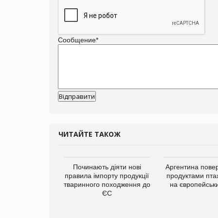
Сообщение
*
ЧИТАЙТЕ ТАКОЖ
упермаркетів
Починають діяти нові
Аргентина повер
упує мережу
правила імпорту продукції
продуктами пта
нів формату
тваринного походження до
на європейськ
ce store КОЛО:
ЄС
ана компанія
ватиме 374