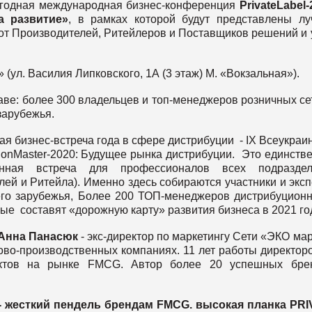
Ежегодная международная бизнес-конференция
PrivateLabel-
а развитие»
, в рамках которой будут представлены л
от Производителей, Ритейлеров и Поставщиков решений и 
(ул. Василия Липковского, 1А (3 этаж) М. «Вокзальная»).
аве: более 300 владельцев и топ-менеджеров розничных се
зарубежья.
ая бизнес-встреча года в сфере дистрибуции - IX Всеукраи
tionMaster-2020: Будущее рынка дистрибуции. Это единств
анная встреча для профессионалов всех подраздел
ей и Ритейла). Именно здесь собираются участники и экс
него зарубежья, Более 200 ТОП-менеджеров дистрибуцион
ые составят «дорожную карту» развития бизнеса в 2021 год
Анна Панасюк
-
экс-директор по маркетингу Сети «ЭКО мар
ово-производственных компаниях. 11 лет работы директор
дуктов на рынке FMCG. Автор более 20 успешных брен
 жесткий пендель брендам FMCG. высокая планка PRI