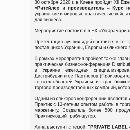
30 октября 2020 г. в Киеве пройдет XII 
«Ритейлер и производитель – Курс н
украинские и мировые практические кейсы 
для бизнеса.
Мероприятие состоится в РК «Ультрамарин» 
Презентация лучших идей состоится в сост
поставщиков Украины, Европы и ближнего 
В рамках мероприятия пройдет также главн
практическая бизнес-конференция Distribu
в Украине ежегодная специализиров
Дистрибуции и ее Партнеров (Производител
со всех областей Украины, и стран ближ
торгово-производственных компаний, котор
Одним из спикеров конференции является
Практик с 13-летним опытом работы в торг
маркетингу. Создатель более 500 про
Практикующий трабл-шутер.
Анна выступит с темой:
"
PRIVATE LABEL -