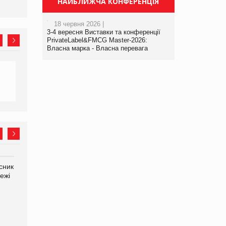
НАЙБЛИЖЧА КОНФЕРЕНЦІЯ
18 червня 2026 |
3-4 вересня Виставки та конференції
PrivateLabel&FMCG Master-2026:
Власна марка - Власна перевага
сник
Олексій Логачов-Михайлов
Яна Сараніна, директор
ежі
Файно маркет Директор
компанії «УкраМарин»
департаменту з
виробництва