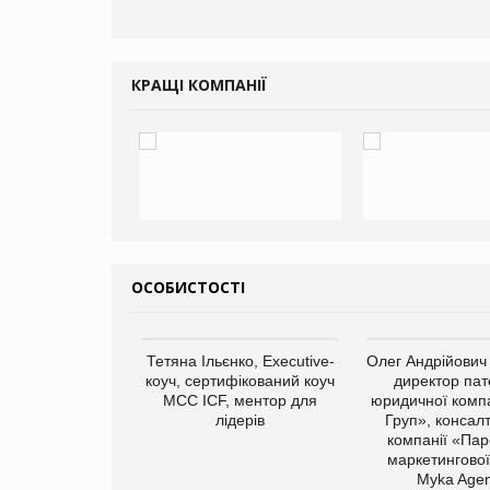
газини
КРАЩІ КОМПАНІЇ
ОСОБИСТОСТІ
арас Ігорович,
Тетяна Ільєнко, Executive-
Олег Андрійович
иробництва ТОВ
коуч, сертифікований коуч
директор пат
Герчак"
МСС ICF, ментор для
юридичної компа
лідерів
Груп», консал
компанії «Пар
маркетингової
Myka Agen