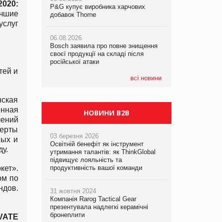
2020:
P&G купує виробника харчових
P&G купує виробника харчових
учшие
добавок Thorne
добавок Thorne
05.08.2026
услуг
Смачне поповнення дитячого меню:
06.08.2026
06.08.2026
у VARUS з’явилися новинки від ТМ
Bosch заявила про повне знищення
Bosch заявила про повне знищення
ТОКЕРИ
своєї продукції на складі після
своєї продукції на складі після
російської атаки
російської атаки
05.08.2026
тей и
Сергій Лісунов про заморожені
всі новини
хлібобулочні вироби на
PrivateLabel&FMCG Master 2026
нская
енная
НОВИНИ B2B
ений
перты
03 березня 2026
ных и
Освітній бенефіт як інструмент
у.
утримання талантів: як ThinkGlobal
підвищує лояльність та
кет».
продуктивність вашої команди
ом по
дов.
31 жовтня 2024
Компанія Rarog Tactical Gear
презентувала надлегкі керамічні
бронеплити
VATE