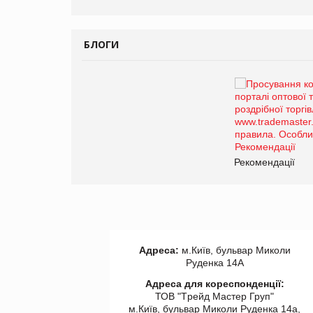
БЛОГИ
Брагина Людмила
Просування компанії на
порталі оптової та роздрібної
торгівлі www.trademaster.ua.
правила. Особливості.
Рекомендації
Рекомендації
Адреса:
м.Київ, бульвар Миколи
Руденка 14А
Адреса для кореспонденції:
ТОВ "Tрейд Мастер Груп"
м.Київ, бульвар Миколи Руденка 14а,