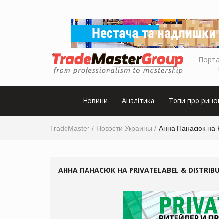
Порта
Новини
Аналітика
Топи про рино
TradeMaster
Новости Украины
Анна Панасюк на Pr
АННА ПАНАСЮК НА PRIVATELABEL & DISTRIB