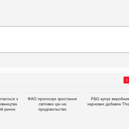
тається з
ФАО прогнозує зростання
P&G купує виробни
хівництва
світових цін на
харчових добавок Th
ий ринок
продовольство