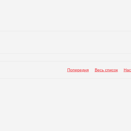
Попередня
Весь список
Нас