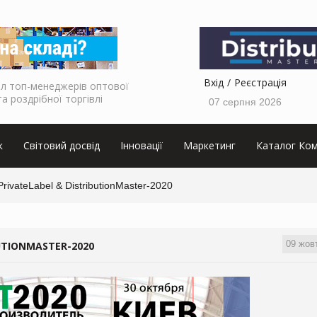
Вхід
Реєстрація
л топ-менеджерів оптової
та роздрібної торгівлі
07 серпня 2026
к
Світовий досвід
Інновації
Маркетинг
Каталог Ком
ivateLabel & DistributionMaster-2020
09 жов
UTIONMASTER-2020