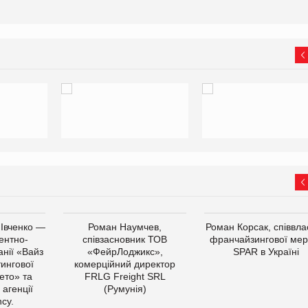
 Івченко —
Роман Наумчев,
Роман Корсак, співвла
ентно-
співзасновник ТОВ
франчайзингової мер
нії «Вайз
«ФейрЛоджикс»,
SPAR в Україні
тингової
комерційний директор
ето» та
FRLG Freight SRL
 агенції
(Румунія)
cy.