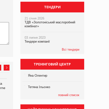
ТЕНДЕРИ
21 січня 2026
ТДВ «Золотоніський маслоробний
комбінат»
03 липня 2023
Тендери компанії
Всі тендери
ТРЕНІНГОВИЙ ЦЕНТР
Яна Олентир
ка
Bosch заявила про повне
Смачна новинка для
Тетяна Ільєнко
orne
знищення своєї продукції
хвостатих: у VARUS
на складі після російської
з’явилися паучі Varto Paw
повний список
атаки
expert від власної ТМ
Varto!