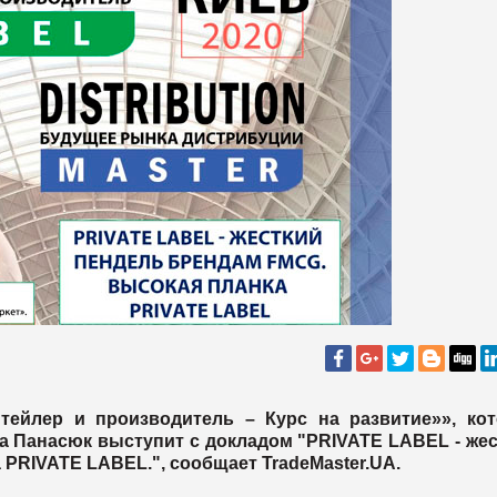
Ритейлер и производитель – Курс на развитие»», кот
на Панасюк выступит с докладом "
PRIVATE LABEL - же
 PRIVATE LABEL.
", сообщает
Trade
Master.
UA
.