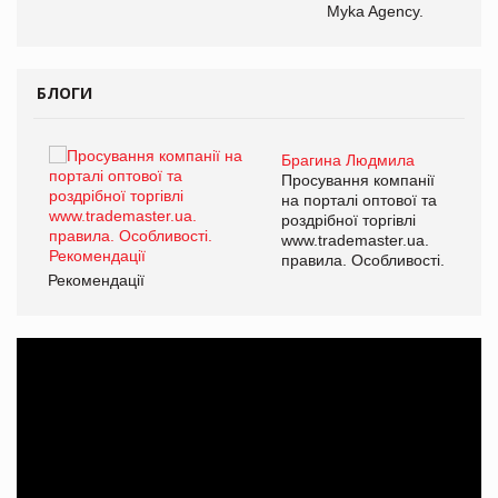
Myka Agency.
БЛОГИ
Брагина Людмила
Просування компанії
на порталі оптової та
роздрібної торгівлі
www.trademaster.ua.
правила. Особливості.
Рекомендації
Ре