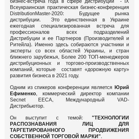
бизнес-встреча года в сфере дистрибуции - IX
Всеукраинская практическая бизнес-конференция
DistributionMaster-2020: Будущее рынка
дистрибуции. Это единственная в Украине
ежегодная специализированная встреча для
профессионалов всех подразделений
Дистрибуции и ее Партнеров (Производителей и
Ритейла). Именно здесь собираются участники и
эксперты со всех областей Украины, и стран
ближнего зарубежья, Более 200 ТОП-менеджеров
дистрибуционных и торгово-производственных
компаний, которые составят «дорожную карту»
развития бизнеса в 2021 году.
Одним из спикеров конференции является
Юрий
Ефименко
,
коммерческий директор компании
Secnet EECA, Международный VAD-
Дистрибьютор
.
Он выступит с темой:
"
ТЕХНОЛОГИИ
РАСПОЗНАВАНИЯ ЛИЦ ДЛЯ
ТАРГЕТИРОВАННОГО ПРОДВИЖЕНИЯ
СОБСТВЕННОЙ ТОРГОВОЙ МАРКИ
"
.