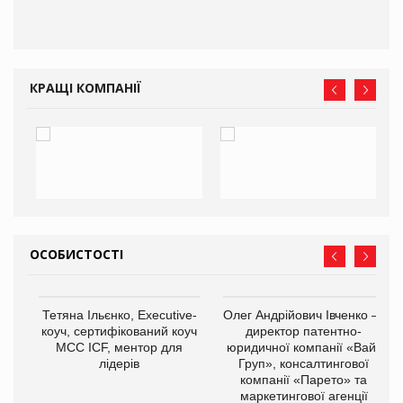
КРАЩІ КОМПАНІЇ
ОСОБИСТОСТІ
,
Тетяна Ільєнко, Executive-
Олег Андрійович Івченко —
ОВ
коуч, сертифікований коуч
директор патентно-
МСС ICF, ментор для
юридичної компанії «Вайз
лідерів
Груп», консалтингової
компанії «Парето» та
маркетингової агенції