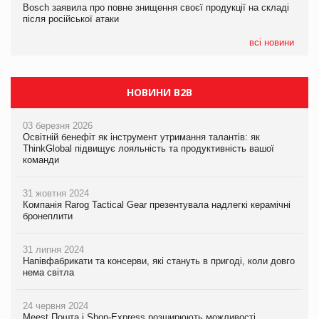
Bosch заявила про повне знищення своєї продукції на складі
Bosch заявила про повне знищення своєї продукції на складі
після російської атаки
після російської атаки
05.08.2026
Сергій Лісунов про заморожені хлібобулочні вироби на
всі новини
PrivateLabel&FMCG Master 2026
НОВИНИ B2B
03 березня 2026
Освітній бенефіт як інструмент утримання талантів: як
ThinkGlobal підвищує лояльність та продуктивність вашої
команди
31 жовтня 2024
Компанія Rarog Tactical Gear презентувала надлегкі керамічні
бронеплити
31 липня 2024
Напівфабрикати та консерви, які стануть в пригоді, коли довго
нема світла
24 червня 2024
Meest Пошта і Shop-Express розширюють можливості