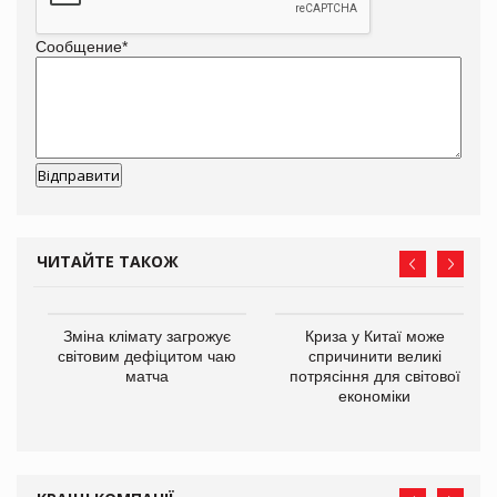
Сообщение
*
ЧИТАЙТЕ ТАКОЖ
Зміна клімату загрожує
Криза у Китаї може
ne
світовим дефіцитом чаю
спричинити великі
матча
потрясіння для світової
економіки