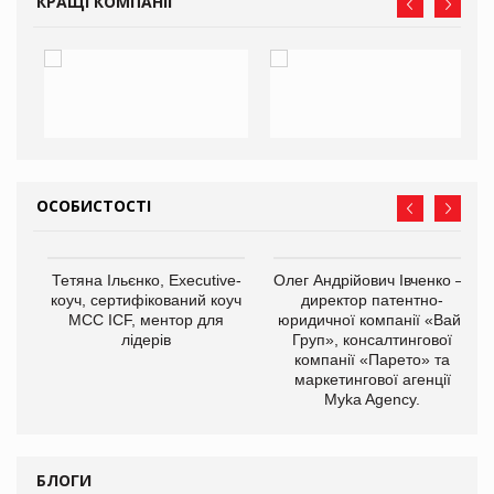
КРАЩІ КОМПАНІЇ
ОСОБИСТОСТІ
,
Тетяна Ільєнко, Executive-
Олег Андрійович Івченко —
ОВ
коуч, сертифікований коуч
директор патентно-
МСС ICF, ментор для
юридичної компанії «Вайз
лідерів
Груп», консалтингової
компанії «Парето» та
маркетингової агенції
Myka Agency.
БЛОГИ