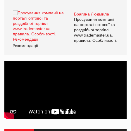
Брагина Людмила
Просування компанії
на порталі оптової та
роздрібної торгівлі
www.trademaster.ua.
правила. Особливості.
Рекомендації
Ре