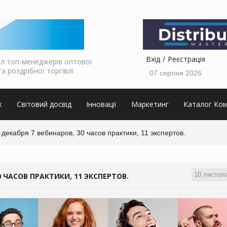
Вхід
Реєстрація
л топ-менеджерів оптової
та роздрібної торгівлі
07 серпня 2026
к
Світовий досвід
Інновації
Маркетинг
Каталог Ком
 декабря 7 вебинаров, 30 часов практики, 11 экспертов.
10 листоп
0 ЧАСОВ ПРАКТИКИ, 11 ЭКСПЕРТОВ.