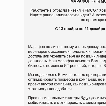
МАРАФОН «Я и МОЙ
Работаете в отрасли Ритейл и FMCG? Хот
Ищите рационализаторские идеи? А может
во время кри
С 13 ноября по 21 декабря 
Марафон по личностному и карьерному рост
вебинаров с эссенцией полезных и практиче
достичь или укрепить себя на позиции лид
должность. Наш марафон поможет Вам подо
бизнеса с помощью ИТ решений, которые В
Мы поделимся с Вами не только примерами
оптимизировать процессы в компании, но и
проект внутри компании, как позиционирова
этого могут понадобится.
Профессиональные спикеры будут делиться 
мобилизовать и мотивировать своими приме