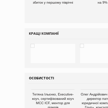
ларів за раніше
збиток у першому півріччі
на 9%
чені мита
КРАЩІ КОМПАНІЇ
ОСОБИСТОСТІ
арас Ігорович,
Тетяна Ільєнко, Executive-
Олег Андрійович
иробництва ТОВ
коуч, сертифікований коуч
директор пат
Герчак"
МСС ICF, ментор для
юридичної компа
лідерів
Груп», консал