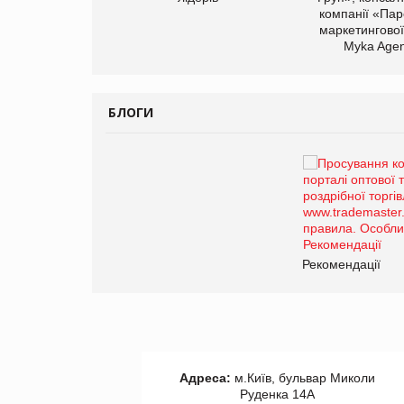
компанії «Пар
маркетингової
Myka Agen
БЛОГИ
Брагина Людмила
Просування компанії на
порталі оптової та
роздрібної торгівлі
www.trademaster.ua.
правила. Особливості.
ії
Рекомендації
Адреса:
м.Київ, бульвар Миколи
Руденка 14А