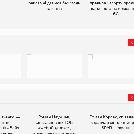
рекламні дзвінки без згоди
правила імпорту проду
клієнтів
тваринного походженн
ЄС
 Івченко —
Роман Наумчев,
Роман Корсак, співвла
ентно-
співзасновник ТОВ
франчайзингової мер
нії «Вайз
«ФейрЛоджикс»,
SPAR в Україні
тингової
комерційний директор