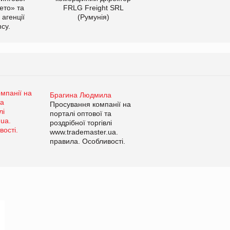
ето» та
FRLG Freight SRL
 агенції
(Румунія)
cy.
Брагина Людмила
Просування компанії на
порталі оптової та
роздрібної торгівлі
www.trademaster.ua.
правила. Особливості.
Рекомендації