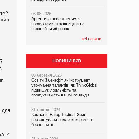
сте?
06.08.2026
06.08.2026
05.08.2026
Аргентина повертається з
Аргентина повертається з
Смачне поповнення дитячого меню:
ании
продуктами птахівництва на
продуктами птахівництва на
у VARUS з’явилися новинки від ТМ
європейський ринок
європейський ринок
ТОКЕРИ
всі новини
05.08.2026
Сергій Лісунов про заморожені
хлібобулочні вироби на
PrivateLabel&FMCG Master 2026
НОВИНИ B2B
 7
,
03 березня 2026
ии
Освітній бенефіт як інструмент
утримання талантів: як ThinkGlobal
підвищує лояльність та
продуктивність вашої команди
31 жовтня 2024
м для
Компанія Rarog Tactical Gear
презентувала надлегкі керамічні
бронеплити
а, к