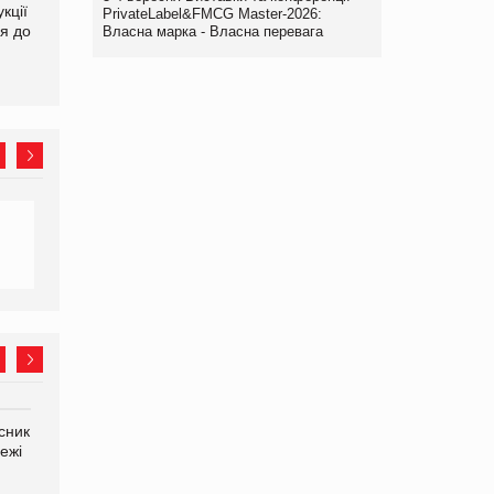
кції
продуктами птахівництва
світових цін на
PrivateLabel&FMCG Master-2026:
я до
на європейський ринок
продовольство
Власна марка - Власна перевага
сник
Олексій Логачов-Михайлов
Яна Сараніна, директор
ежі
Файно маркет Директор
компанії «УкраМарин»
департаменту з
виробництва