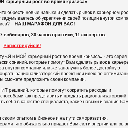
 карьерный рост во время кризиса»
ите обрести новые навыки и сделать рывок в карьерном ро
 задумываетесь об укреплении своей позиции внутри комп
зиса? –
НАШ МАРАФОН ДЛЯ ВАС!
7 вебинаров, 30 часов практики, 11 экспертов.
Регистрируйся!!
у «Я и МОЙ карьерный рост во время кризиса» - это серия
ских знаний, которые помогут Вам сделать рывок в карьере
ера внутри компании или же заполучить более достойную
брать рационализаторский проект или идею по оптимизац
ы сможете предложить своей компании.
 ИТ решений, которые помогут сократить расходы и
 способами как представить и продать рационализаторский
ть себя в качестве специалиста, какие навыки и знания Ва
своим опытом в бизнесе и на пути саморазвития,
рами, что обязательно придаст Вам сил и энергии для рывк