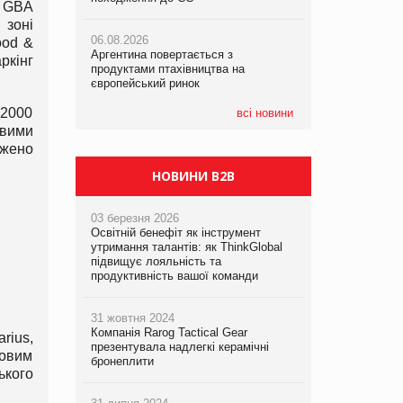
. GBA
 зоні
06.08.2026
06.08.2026
05.08.2026
ood &
Аргентина повертається з
Аргентина повертається з
Смачне поповнення дитячого меню:
ркінг
продуктами птахівництва на
продуктами птахівництва на
у VARUS з’явилися новинки від ТМ
європейський ринок
європейський ринок
ТОКЕРИ
 2000
всі новини
05.08.2026
ивими
Сергій Лісунов про заморожені
джено
хлібобулочні вироби на
PrivateLabel&FMCG Master 2026
НОВИНИ B2B
03 березня 2026
Освітній бенефіт як інструмент
утримання талантів: як ThinkGlobal
підвищує лояльність та
продуктивність вашої команди
31 жовтня 2024
Компанія Rarog Tactical Gear
arius,
презентувала надлегкі керамічні
товим
бронеплити
ького