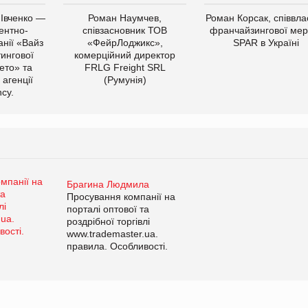
 Івченко —
Роман Наумчев,
Роман Корсак, співвла
ентно-
співзасновник ТОВ
франчайзингової мер
нії «Вайз
«ФейрЛоджикс»,
SPAR в Україні
тингової
комерційний директор
ето» та
FRLG Freight SRL
 агенції
(Румунія)
cy.
Брагина Людмила
Просування компанії на
порталі оптової та
роздрібної торгівлі
www.trademaster.ua.
правила. Особливості.