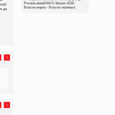
PrivateLabel&FMCG Master-2026:
кції
продуктами птахівництва
світових цін на
Власна марка - Власна перевага
я до
на європейський ринок
продовольство