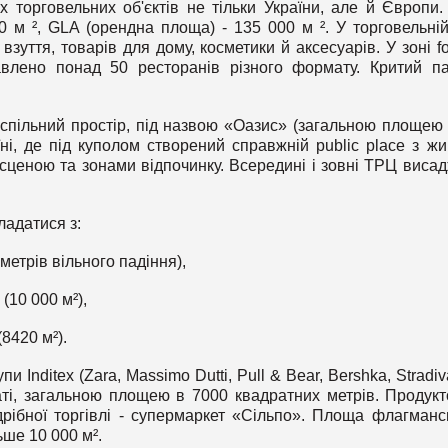
 торговельних об'єктів не тільки України, але й Європи
 м ², GLA (орендна площа) - 135 000 м ². У торговельній
взуття, товарів для дому, косметики й аксесуарів. У зоні f
влено понад 50 ресторанів різного формату. Критий па
спільний простір, під назвою «Оазис» (загальною площею
їні, де під куполом створений справжній public place з ж
сценою та зонами відпочинку. Всередині і зовні ТРЦ виса
ладатися з:
метрів вільного падіння),
 (10 000 м²),
(8420 м²).
и Inditex (Zara, Massimo Dutti, Pull & Bear, Bershka, Stradiv
ті, загальною площею в 7000 квадратних метрів. Продук
дрібної торгівлі - супермаркет «Сільпо». Площа флагманс
ьше 10 000 м².