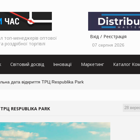
Вхід
Реєстрація
л топ-менеджерів оптової
та роздрібної торгівлі
07 серпня 2026
к
Світовий досвід
Інновації
Маркетинг
Каталог Ком
льна дата відкриття ТРЦ Respublika Park
28 вере
ТРЦ RESPUBLIKA PARK