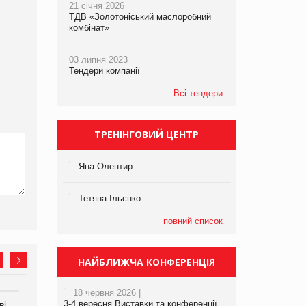
21 січня 2026
ТДВ «Золотоніський маслоробний
комбінат»
03 липня 2023
Тендери компанії
Всі тендери
ТРЕНІНГОВИЙ ЦЕНТР
Яна Олентир
Тетяна Ільєнко
повний список
НАЙБЛИЖЧА КОНФЕРЕНЦІЯ
18 червня 2026 |
3-4 вересня Виставки та конференції
ві
Аргентина повертається з
ФАО прогнозує зростання