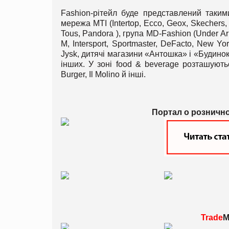
Fashion-рітейл буде представлений такими
мережа MTI (Intertop, Ecco, Geox, Skechers,
Tous, Pandora ), група MD-Fashion (Under Arm
M, Intersport, Sportmaster, DeFacto, New Yor
Jysk, дитячі магазини «Антошка» і «Будинок
інших. У зоні food & beverage розташуються
Burger, Il Molino й інші.
Портал о розничн
Trade
M