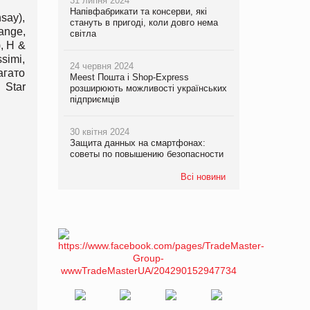
31 липня 2024
Напівфабрикати та консерви, які
say),
стануть в пригоді, коли довго нема
ange,
світла
, H &
simi,
24 червня 2024
агато
Meest Пошта і Shop-Express
 Star
розширюють можливості українських
підприємців
30 квітня 2024
Защита данных на смартфонах:
советы по повышению безопасности
Всі новини