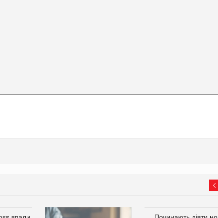
oss впали
Починають діяти но