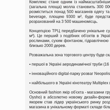
Комплекс стане одним із наймасштабніших
(загальна площа) молла становить 300 000
розміститься понад 500 магазинів одягу та 
beverage, площею 9300 м², буде предста
розрахований на 3 500 машиномісць.
Концепцією ТРЦ передбачено унікальне су
м²). Це перший з подібних об'єктів в Укра
рослинами, сухим фонтаном, гідравлічною 
близько 2000 дерев.
Розважальна зона торгового центру буде ск
• першої в Україні аеродинамічної труби (16 
• інноваційного digital-парку розваг Neopolis
• найбільшого в Україні кінотеатру Multiplex 
Основний fashion якір об'єкта - магазини груп
Oysho) в абсолютно новому дизайн-форма
якорем став лідер українського ринку роз
магазина в унікальному форматі складе біл