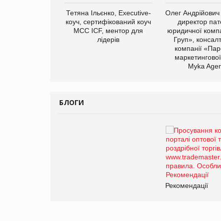
Тетяна Ільєнко, Executive-
Олег Андрійович
коуч, сертифікований коуч
директор пат
МСС ICF, ментор для
юридичної компа
лідерів
Груп», консал
компанії «Пар
маркетингової
арас Ігорович,
Myka Agen
иробництва ТОВ
Герчак"
БЛОГИ
Брагина Людмила
Просування компанії на
порталі оптової та роздрібної
торгівлі www.trademaster.ua.
правила. Особливості.
Рекомендації
Рекомендації