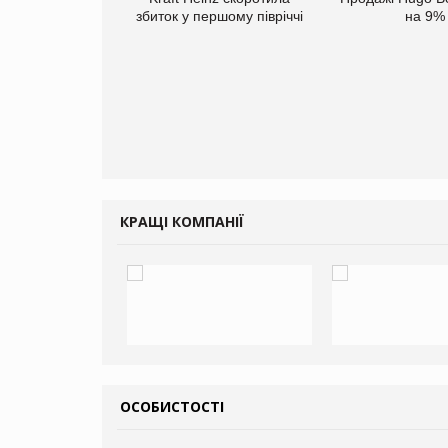
збиток у першому півріччі
на 9%
верне клієнтам
ларів за раніше
чені мита
КРАЩІ КОМПАНІЇ
ОСОБИСТОСТІ