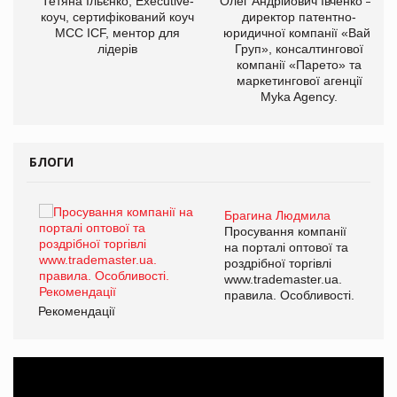
,
Тетяна Ільєнко, Executive-
Олег Андрійович Івченко —
ОВ
коуч, сертифікований коуч
директор патентно-
МСС ICF, ментор для
юридичної компанії «Вайз
лідерів
Груп», консалтингової
компанії «Парето» та
маркетингової агенції
Myka Agency.
БЛОГИ
Брагина Людмила
ї
Просування компанії
а
на порталі оптової та
роздрібної торгівлі
www.trademaster.ua.
і.
правила. Особливості.
Рекомендації
Ре