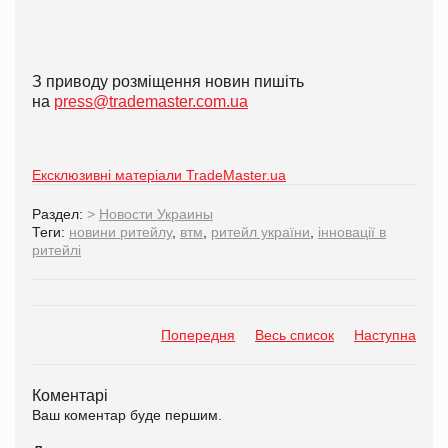
З приводу розміщення новин пишіть
на
press@trademaster.com.ua
Ексклюзивні матеріали TradeMaster.ua
Раздел:
>
Новости Украины
Теги:
новини ритейлу
,
втм
,
ритейл україни
,
інновації в
ритейлі
Попередня
Весь список
Наступна
Коментарі
Ваш коментар буде першим.