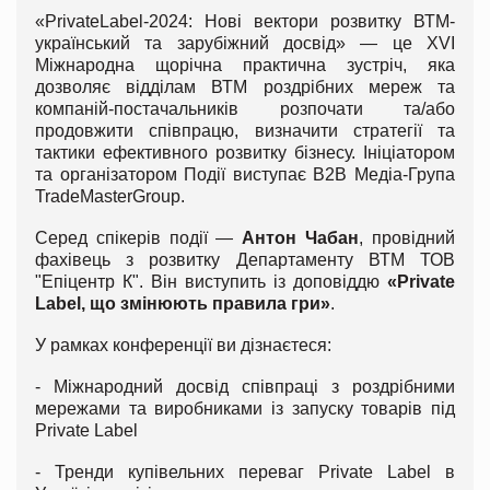
«PrivateLabel-2024: Нові вектори розвитку ВТМ-
український та зарубіжний досвід» — це XVІ
Міжнародна щорічна практична зустріч, яка
дозволяє відділам ВТМ роздрібних мереж та
компаній-постачальників розпочати та/або
продовжити співпрацю, визначити стратегії та
тактики ефективного розвитку бізнесу. Ініціатором
та організатором Події виступає B2B Медіа-Група
TradeMasterGroup.
Серед спікерів події —
Антон Чабан
, провідний
фахівець з розвитку Департаменту ВТМ ТОВ
"Епіцентр К". Він виступить із доповіддю
«Private
Label, що змінюють правила гри»
.
У рамках конференції ви дізнаєтеся:
- Міжнародний досвід співпраці з роздрібними
мережами та виробниками із запуску товарів під
Private Label
- Тренди купівельних переваг Private Label в