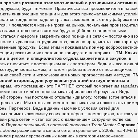
ш прогноз развития взаимоотношений с розничными сетями в
од, думаю, будет тяжёлым. Практически все производители в нашей
занять лидирующие позиции и для этого приложат максимум усилий 
олжается тенденция падения рынка замороженных полуфабрикатов 
тся. + появляются новые игроки на рынке, локальные производител
ях взаимоотношения с сетями будут ещё более напряжёнными.
таться лидером и закрепить свои позиции в сетях – постоянно вв
полнять условия сотрудничества, активно продвигать свою торгову
ственные продукты. Всем этим и показывать пример добросовестно
денции развития и их постоянно копируют и повторяют…
ТМ: Каких
й в целом, и специалистов отдела маркетинга и закупок, в
ть относиться к поставщикам как к партнёрам. Ведь мы все в одно
отрудничества самим, а потом требовать этого от поставщиков.
нии своей сети и использования новых прогрессивных методов.
Т
 своей стороны, для улучшения условий сотрудничества с
лерам, что поставщик - это ПАРТНЁР, который помогает им зарабат
онимая за что и чётко просчитывать финансовый результат. Ведь
оей стороны мы постоянно открыты к диалогу, готовы встречаться и
решать их. Мы готовы совместно развиваться и показывать приме
оны Партнеров. Ведь в данный момент, условия сетей для
ы понимать экономику своих партнёров – поставщиков, так как уже
вий ряда сетей – стал вопрос о дальнейшем сотрудничестве как
ий
Портал розничной и оптовой торговли TradeMaster
Справка 
 объем реализации в канале сети, в сравнении с 2009г., на 43%. В
нился рядом перспективных новинок в категории мороженое: