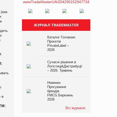
(как
и
и
ЖУРНАЛ TRADEMASTER
одить
ю
Каталог Головних
й
Проєктів
PrivateLabel –
2026
й
Сучасні рішення в
М:
Логістиці&Дистрибуції
– 2026. Травень
ывать
Новинки.
р
Просування
брендів
FMCG.Березень
 в
2026
ТМ:
Всі журнали