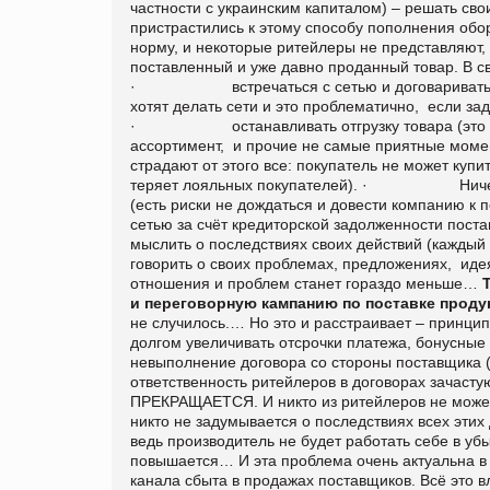
частности с украинским капиталом) – решать св
пристрастились к этому способу пополнения обор
норму, и некоторые ритейлеры не представляют,
поставленный и уже давно проданный товар. В с
· встречаться с сетью и договариваться на 
хотят делать сети и это проблематично, если за
· останавливать отгрузку товара (это за соб
ассортимент, и прочие не самые приятные момент
страдают от этого все: покупатель не может куп
теряет лояльных покупателей). · Ничего не 
(есть риски не дождаться и довести компанию к 
сетью за счёт кредиторской задолженности пост
мыслить о последствиях своих действий (каждый 
говорить о своих проблемах, предложениях, ид
отношения и проблем станет гораздо меньше…
и переговорную кампанию по поставке продук
не случилось.… Но это и расстраивает – принц
долгом увеличивать отсрочки платежа, бонусные
невыполнение договора со стороны поставщика (
ответственность ритейлеров в договорах зачастую
ПРЕКРАЩАЕТСЯ. И никто из ритейлеров не может
никто не задумывается о последствиях всех этих 
ведь производитель не будет работать себе в убы
повышается… И эта проблема очень актуальна в 
канала сбыта в продажах поставщиков. Всё это в