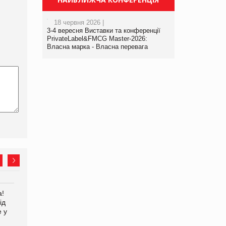
18 червня 2026 |
3-4 вересня Виставки та конференції
PrivateLabel&FMCG Master-2026:
Власна марка - Власна перевага
а!
EVA.UA запустила
Kraft Heinz скоротила
ід
кампанію «Хто б знав» про
збиток у першому півріччі
е у
асортимент, якого покупці
не очікують побачити на