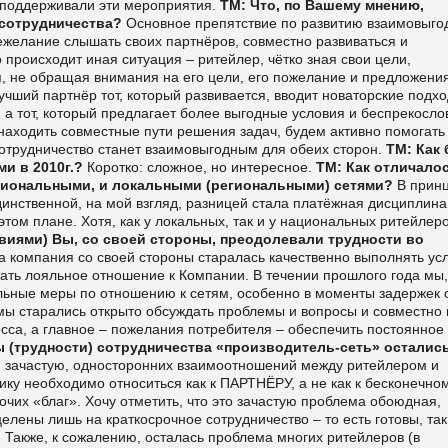
е поддерживали эти мероприятия.
ТМ: Что, по Вашему мнению,
сотрудничества?
Основное препятствие по развитию взаимовыго
ежелание слышать своих партнёров, совместно развиваться и
 происходит иная ситуация – ритейлер, чётко зная свои цели,
я, не обращая внимания на его цели, его пожелание и предложения
учший партнёр тот, который развивается, вводит новаторские подхо
 а тот, который предлагает более выгодные условия и беспрекосло
находить совместные пути решения задач, будем активно помогать
– сотрудничество станет взаимовыгодным для обеих сторон.
ТМ: Как
ми в 2010г.?
Коротко: сложное, но интересное.
ТМ: Как отличало
ациональными, и локальными (региональными) сетями?
В прин
динственной, на мой взгляд, разницей стала платёжная дисциплина
этом плане. Хотя, как у локальных, так и у национальных ритейлер
твиями) Вы, со своей стороны, преодолевали трудности во
 компания со своей стороны старалась качественно выполнять ус
вать лояльное отношение к Компании. В течении прошлого года мы,
льные меры по отношению к сетям, особенно в моменты задержек 
 мы старались открыто обсуждать проблемы и вопросы и совместно 
сса, а главное – пожелания потребителя – обеспечить постоянное
ы (трудности) сотрудничества «производитель-сеть» осталис
 зачастую, односторонних взаимоотношений между ритейлером и
ику необходимо относиться как к ПАРТНЁРУ, а не как к бесконечно
очих «благ». Хочу отметить, что это зачастую проблема обоюдная,
елены лишь на краткосрочное сотрудничество – то есть готовы, так
… Также, к сожалению, осталась проблема многих ритейлеров (в