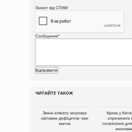
Захист від СПАМ
Сообщение
*
ЧИТАЙТЕ ТАКОЖ
ує виробника
Зміна клімату загрожує
Криза у Кита
добавок Thorne
світовим дефіцитом чаю
спричинити 
матча
потрясіння для 
економі