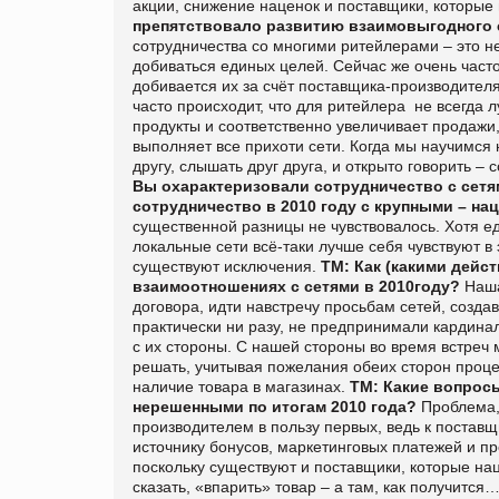
акции, снижение наценок и поставщики, которы
препятствовало развитию взаимовыгодного 
сотрудничества со многими ритейлерами – это н
добиваться единых целей. Сейчас же очень часто
добивается их за счёт поставщика-производител
часто происходит, что для ритейлера не всегда л
продукты и соответственно увеличивает продажи,
выполняет все прихоти сети. Когда мы научимся 
другу, слышать друг друга, и открыто говорить 
Вы охарактеризовали сотрудничество с сетя
сотрудничество в 2010 году с крупными – н
существенной разницы не чувствовалось. Хотя е
локальные сети всё-таки лучше себя чувствуют в 
существуют исключения.
ТМ: Как (какими дейс
взаимоотношениях с сетями в 2010году?
Наша
договора, идти навстречу просьбам сетей, созда
практически ни разу, не предпринимали кардина
с их стороны. С нашей стороны во время встреч
решать, учитывая пожелания обеих сторон проце
наличие товара в магазинах.
ТМ: Какие вопрос
нерешенными по итогам 2010 года?
Проблема,
производителем в пользу первых, ведь к поставщ
источнику бонусов, маркетинговых платежей и пр
поскольку существуют и поставщики, которые нац
сказать, «впарить» товар – а там, как получится