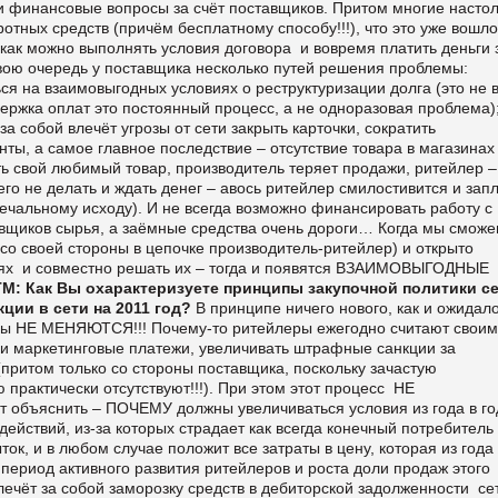
ои финансовые вопросы за счёт поставщиков. Притом многие насто
отных средств (причём бесплатному способу!!!), что это уже вошло
 как можно выполнять условия договора и вовремя платить деньги 
вою очередь у поставщика несколько путей решения проблемы:
взаимовыгодных условиях о реструктуризации долга (это не в
держка оплат это постоянный процесс, а не одноразовая проблема)
ой влечёт угрозы от сети закрыть карточки, сократить
ы, а самое главное последствие – отсутствие товара в магазинах 
ить свой любимый товар, производитель теряет продажи, ритейлер –
делать и ждать денег – авось ритейлер смилостивится и запл
печальному исходу). И не всегда возможно финансировать работу с
авщиков сырья, а заёмные средства очень дороги… Когда мы смож
со своей стороны в цепочке производитель-ритейлер) и открыто
еях и совместно решать их – тогда и появятся ВЗАИМОВЫГОДНЫЕ
ТМ: Как Вы охарактеризуете принципы закупочной политики с
ции в сети на 2011 год?
В принципе ничего нового, как и ожидало
ипы НЕ МЕНЯЮТСЯ!!! Почему-то ритейлеры ежегодно считают своим
 и маркетинговые платежи, увеличивать штрафные санкции за
притом только со стороны поставщика, поскольку зачастую
 практически отсутствуют!!!). При этом этот процесс НЕ
 объяснить – ПОЧЕМУ должны увеличиваться условия из года в го
действий, из-за которых страдает как всегда конечный потребитель
ток, и в любом случае положит все затраты в цену, которая из года 
период активного развития ритейлеров и роста доли продаж этого
лечёт за собой заморозку средств в дебиторской задолженности се