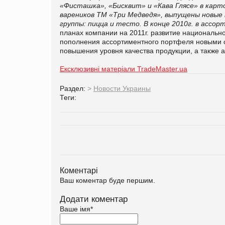
«Фисташка», «Бисквит» и «Кава Глясе» в карт
вареников ТМ «Три Медведя», выпущены новые
группы: пицца и тесто. В конце 2010г. в ассо
планах компании на 2011г. развитие национально
пополнения ассортиментного портфеля новыми 
повышения уровня качества продукции, а также 
Ексклюзивні матеріали TradeMaster.ua
Раздел:
>
Новости Украины
Теги:
Коментарі
Ваш коментар буде першим.
Додати коментар
Ваше імя
*