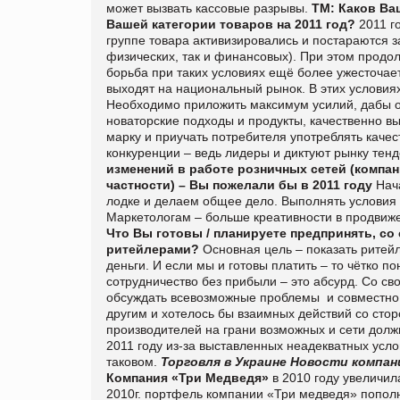
может вызвать кассовые разрывы.
ТМ: Каков Ва
Вашей категории товаров на 2011 год?
2011 г
группе товара активизировались и постараются 
физических, так и финансовых). При этом прод
борьба при таких условиях ещё более ужесточае
выходят на национальный рынок. В этих услови
Необходимо приложить максимум усилий, дабы ос
новаторские подходы и продукты, качественно вы
марку и приучать потребителя употреблять каче
конкуренции – ведь лидеры и диктуют рынку тен
изменений в работе розничных сетей (компани
частности) – Вы пожелали бы в 2011 году
Нача
лодке и делаем общее дело. Выполнять условия с
Маркетологам – больше креативности в продвиже
Что Вы готовы / планируете предпринять, со
ритейлерами?
Основная цель – показать ритей
деньги. И если мы и готовы платить – то чётко п
сотрудничество без прибыли – это абсурд. Со св
обсуждать всевозможные проблемы и совместно 
другим и хотелось бы взаимных действий со стор
производителей на грани возможных и сети должн
2011 году из-за выставленных неадекватных усло
таковом.
Торговля в Украине
Новости компан
Компания «Три Медведя»
в 2010 году увеличила
2010г. портфель компании «Три медведя» попол