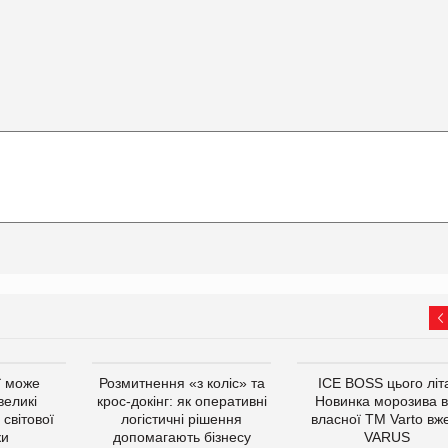
ї може
Розмитнення «з коліс» та
ICE BOSS цього літ
великі
крос-докінг: як оперативні
Новинка морозива в
світової
логістичні рішення
власної ТМ Varto вж
ки
допомагають бізнесу
VARUS