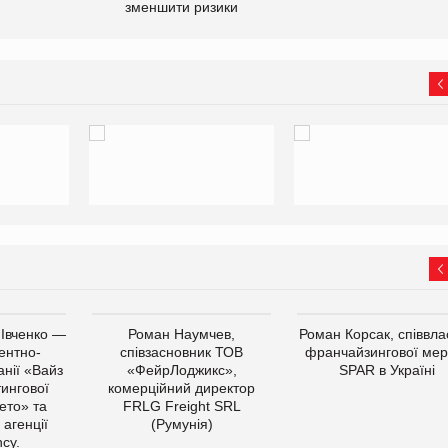
зменшити ризики
 Івченко —
Роман Наумчев,
Роман Корсак, співвла
ентно-
співзасновник ТОВ
франчайзингової мер
нії «Вайз
«ФейрЛоджикс»,
SPAR в Україні
тингової
комерційний директор
ето» та
FRLG Freight SRL
 агенції
(Румунія)
cy.