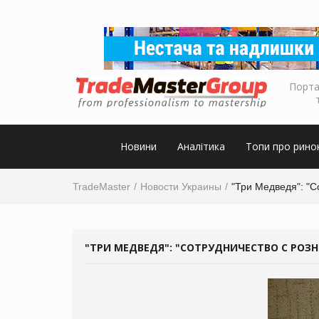
Порта
Новини
Аналітика
Топи про рино
TradeMaster
Новости Украины
"Три Медведя": "С
"ТРИ МЕДВЕДЯ": "СОТРУДНИЧЕСТВО С РОЗ