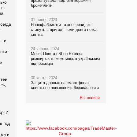
презентувала надлегкі керамічні
лько
бронеплити
 в
за
31 липня 2024
сегда
Напівфабрикати та консерви, які
;
стануть в пригоді, коли довго нема
світла
– и
24 червня 2024
атит
Meest Пошта і Shop-Express
розширюють можливості українських
ем
підприємців
30 квітня 2024
етей
Защита данных на смартфонах:
сь,
советы по повышению безопасности
Всі новини
д? И
 –
в год
тей и