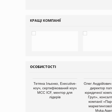
КРАЩІ КОМПАНІЇ
ОСОБИСТОСТІ
арас Ігорович,
Тетяна Ільєнко, Executive-
Олег Андрійович
иробництва ТОВ
коуч, сертифікований коуч
директор пат
Герчак"
МСС ICF, ментор для
юридичної компа
лідерів
Груп», консал
компанії «Пар
маркетингової
Myka Agen