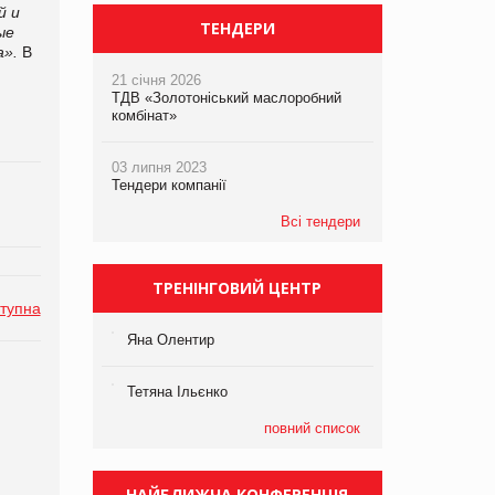
й и
ТЕНДЕРИ
ые
а».
В
21 січня 2026
ТДВ «Золотоніський маслоробний
комбінат»
03 липня 2023
Тендери компанії
Всі тендери
ТРЕНІНГОВИЙ ЦЕНТР
тупна
Яна Олентир
Тетяна Ільєнко
повний список
НАЙБЛИЖЧА КОНФЕРЕНЦІЯ