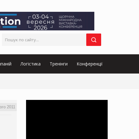
паній
Логістика
Тренінги
Конференції
ого 2011