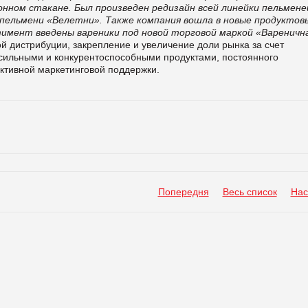
онном стакане.
Был произведен редизайн всей линейки пельмене
 пельмени «Велетни». Также компания вошла в новые продуктов
ртимент введены вареники под новой торговой маркой «Вареничн
й дистрибуции, закрепление и увеличение доли рынка за счет
сильными и конкурентоспособными продуктами, постоянного
активной маркетинговой поддержки.
Попередня
Весь список
Нас