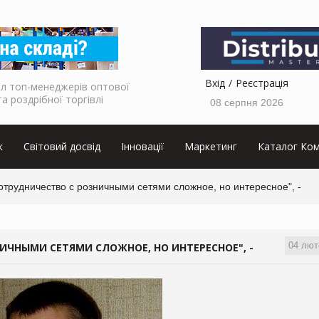
Вхід
Реєстрація
л топ-менеджерів оптової
та роздрібної торгівлі
08 серпня 2026
к
Світовий досвід
Інновації
Маркетинг
Каталог Ком
отрудничество с розничными сетями сложное, но интересное", -
04 лют
НИЧНЫМИ СЕТЯМИ СЛОЖНОЕ, НО ИНТЕРЕСНОЕ", -