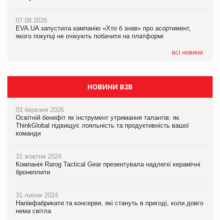
07.08.2026
Varto Paw expert від власної ТМ Varto!
Франція заборонила рекламні дзвінки без згоди клієнтів
07.08.2026
EVA.UA запустила кампанію «Хто б знав» про асортимент,
05.08.2026
якого покупці не очікують побачити на платформі
Мережа супермаркетів VARUS купує мережу магазинів
формату convenience store КОЛО: об’єднана компанія
налічуватиме 374 магазини
всі новини
НОВИНИ B2B
03 березня 2026
Освітній бенефіт як інструмент утримання талантів: як
ThinkGlobal підвищує лояльність та продуктивність вашої
команди
31 жовтня 2024
Компанія Rarog Tactical Gear презентувала надлегкі керамічні
бронеплити
31 липня 2024
Напівфабрикати та консерви, які стануть в пригоді, коли довго
нема світла