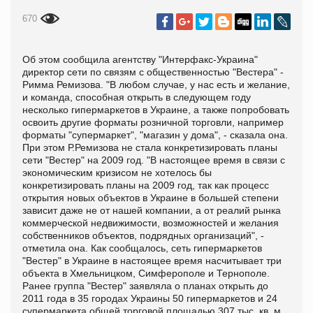
670
Об этом сообщила агентству "Интерфакс-Украина"
директор сети по связям с общественностью "Вестера" -
Римма Ремизова. "В любом случае, у нас есть и желание,
и команда, способная открыть в следующем году
несколько гипермаркетов в Украине, а также попробовать
освоить другие форматы розничной торговли, например
форматы "супермаркет", "магазин у дома", - сказала она.
При этом Р.Ремизова не стала конкретизировать планы
сети "Вестер" на 2009 год. "В настоящее время в связи с
экономическим кризисом не хотелось бы
конкретизировать планы на 2009 год, так как процесс
открытия новых объектов в Украине в большей степени
зависит даже не от нашей компании, а от реалий рынка
коммерческой недвижимости, возможностей и желания
собственников объектов, подрядных организаций", -
отметила она. Как сообщалось, сеть гипермаркетов
"Вестер" в Украине в настоящее время насчитывает три
объекта в Хмельницком, Симферополе и Тернополе.
Ранее группа "Вестер" заявляла о планах открыть до
2011 года в 35 городах Украины 50 гипермаркетов и 24
супермаркета общей торговой площадью 307 тыс. кв. м,