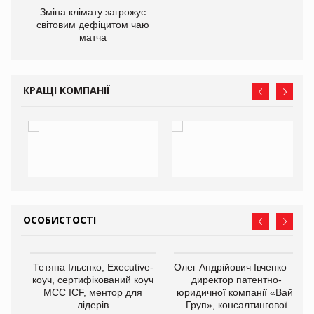
Зміна клімату загрожує
світовим дефіцитом чаю
матча
КРАЩІ КОМПАНІЇ
ОСОБИСТОСТІ
,
Тетяна Ільєнко, Executive-
Олег Андрійович Івченко —
ОВ
коуч, сертифікований коуч
директор патентно-
МСС ICF, ментор для
юридичної компанії «Вайз
лідерів
Груп», консалтингової