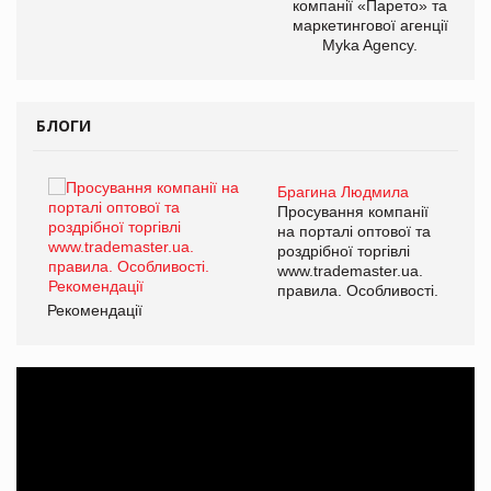
компанії «Парето» та
маркетингової агенції
Myka Agency.
БЛОГИ
Брагина Людмила
ї
Просування компанії
а
на порталі оптової та
роздрібної торгівлі
www.trademaster.ua.
і.
правила. Особливості.
Рекомендації
Ре