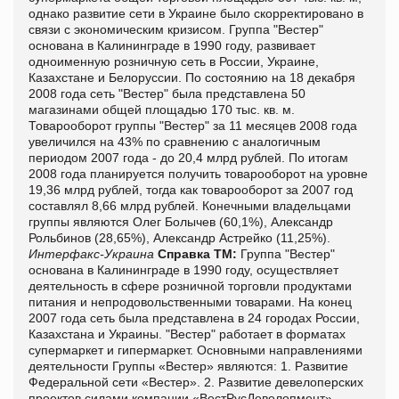
однако развитие сети в Украине было скорректировано в
связи с экономическим кризисом. Группа "Вестер"
основана в Калининграде в 1990 году, развивает
одноименную розничную сеть в России, Украине,
Казахстане и Белоруссии. По состоянию на 18 декабря
2008 года сеть "Вестер" была представлена 50
магазинами общей площадью 170 тыс. кв. м.
Товарооборот группы "Вестер" за 11 месяцев 2008 года
увеличился на 43% по сравнению с аналогичным
периодом 2007 года - до 20,4 млрд рублей. По итогам
2008 года планируется получить товарооборот на уровне
19,36 млрд рублей, тогда как товарооборот за 2007 год
составлял 8,66 млрд рублей. Конечными владельцами
группы являются Олег Болычев (60,1%), Александр
Рольбинов (28,65%), Александр Астрейко (11,25%).
Интерфакс-Украина
Справка ТМ:
Группа "Вестер"
основана в Калининграде в 1990 году, осуществляет
деятельность в сфере розничной торговли продуктами
питания и непродовольственными товарами. На конец
2007 года сеть была представлена в 24 городах России,
Казахстана и Украины. "Вестер" работает в форматах
супермаркет и гипермаркет. Основными направлениями
деятельности Группы «Вестер» являются: 1. Развитие
Федеральной сети «Вестер». 2. Развитие девелоперских
проектов силами компании «ВестРусДевелопмент».