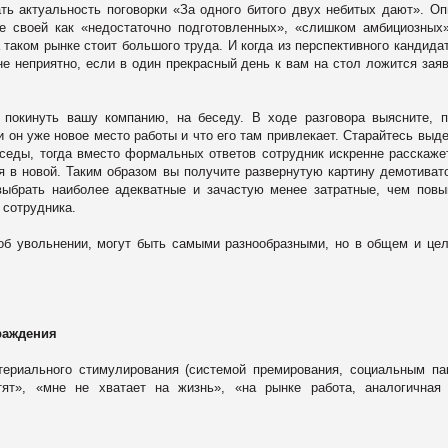
ть актуальность поговорки «За одного битого двух небитых дают». О
е своей как «недостаточно подготовленных», «слишком амбициозных
 таком рынке стоит большого труда. И когда из перспективного кандида
не неприятно, если в один прекрасный день к вам на стол ложится зая
 покинуть вашу компанию, на беседу. В ходе разговора выясните, 
и он уже новое место работы и что его там привлекает. Старайтесь выд
седы, тогда вместо формальных ответов сотрудник искренне расскаже
ся в новой. Таким образом вы получите развернутую картину демотиват
 выбрать наиболее адекватные и зачастую менее затратные, чем пов
 сотрудника.
об увольнении, могут быть самыми разнообразными, но в общем и це
раждения
териального стимулирования (системой премирования, социальным па
т», «мне не хватает на жизнь», «на рынке работа, аналогичная 