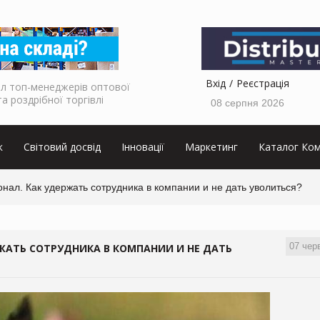
Вхід
Реєстрація
л топ-менеджерів оптової
та роздрібної торгівлі
08 серпня 2026
к
Світовий досвід
Інновації
Маркетинг
Каталог Ком
ал. Как удержать сотрудника в компании и не дать уволиться?
07 чер
ЖАТЬ СОТРУДНИКА В КОМПАНИИ И НЕ ДАТЬ