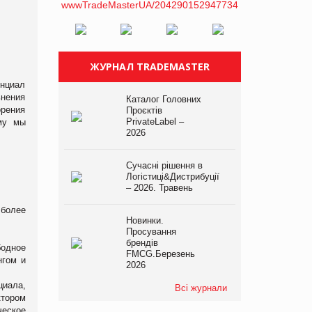
ЖУРНАЛ TRADEMASTER
енциал
ьнения
Каталог Головних
орения
Проєктів
PrivateLabel –
ому мы
2026
Сучасні рішення в
Логістиці&Дистрибуції
– 2026. Травень
 более
Новинки.
Просування
брендів
бодное
FMCG.Березень
нгом и
2026
циала,
Всі журнали
ктором
ческое