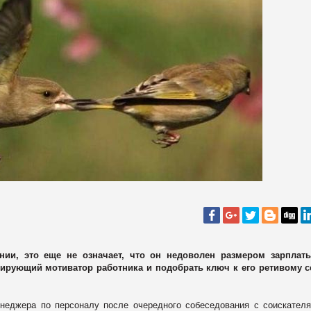
нии, это еще не означает, что он недоволен размером зарплаты
ирующий мотиватор работника и подобрать ключ к его ретивому с
неджера по персоналу после очередного собеседования с соискател