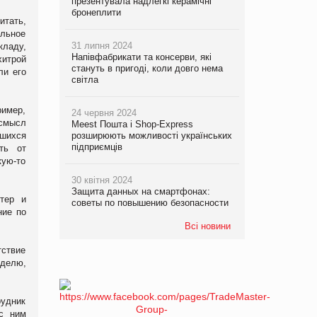
презентувала надлегкі керамічні
бронеплити
итать,
ольное
31 липня 2024
кладу,
Напівфабрикати та консерви, які
хитрой
стануть в пригоді, коли довго нема
ли его
світла
ример,
24 червня 2024
 смысл
Meest Пошта і Shop-Express
вшихся
розширюють можливості українських
підприємців
ть от
ую-то
30 квітня 2024
Защита данных на смартфонах:
тер и
советы по повышению безопасности
ние по
Всі новини
тствие
еделю,
рудник
с ним