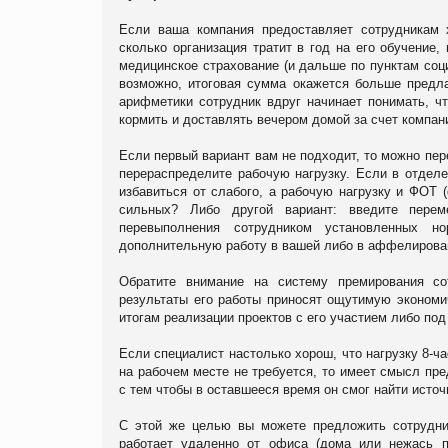
Если ваша компания предоставляет сотрудникам х
сколько организация тратит в год на его обучение,
медицинское страхование (и дальше по пунктам соц
возможно, итоговая сумма окажется больше предла
арифметики сотрудник вдруг начинает понимать, чт
кормить и доставлять вечером домой за счет компани
Если первый вариант вам не подходит, то можно пер
перераспределите рабочую нагрузку. Если в отдел
избавиться от слабого, а рабочую нагрузку и ФОТ 
сильных? Либо другой вариант: введите перем
перевыполнения сотрудником установленных н
дополнительную работу в вашей либо в аффелирова
Обратите внимание на систему премирования со
результаты его работы приносят ощутимую экономи
итогам реализации проектов с его участием либо под
Если специалист настолько хорош, что нагрузку 8-ча
на рабочем месте не требуется, то имеет смысл п
с тем чтобы в оставшееся время он смог найти исто
С этой же целью вы можете предложить сотрудник
работает удаленно от офиса (дома или нежась 