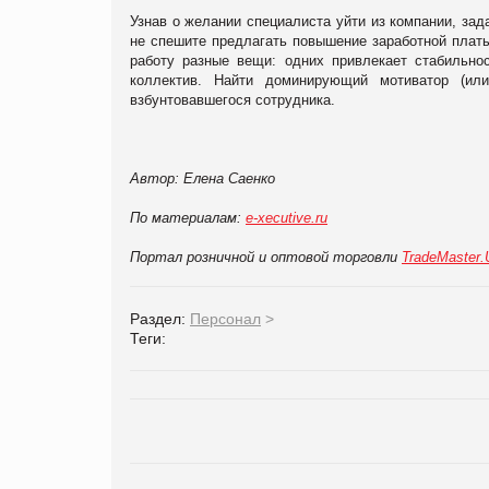
Узнав о желании специалиста уйти из компании, зад
не спешите предлагать повышение заработной платы
работу разные вещи: одних привлекает стабильнос
коллектив. Найти доминирующий мотиватор (ил
взбунтовавшегося сотрудника.
Автор:
Елена Саенко
По материалам:
e-xecutive.ru
Портал розничной и оптовой торговли
TradeMaster
Раздел:
Персонал
>
Теги: