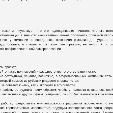
развития; чувствует, что его недооценивают; считает, что его пот
ктуализации в значительной степени может послужить причиной увол
нию, у компании не всегда есть потенциал развития для удовлетв
надо сказать, и специалистов таких, как правило, не много. А пот
рого профессиональной самореализации.
:
ом проекте;
йте часть полномочий и расширьте круг его ответственности;
ия сотрудника, узнайте, возможно, в аффелированных компаниях есть
который «вырос из рубашки рядового специалиста»;
а советом к нему, как к эксперту в его области;
ик работы сотрудника таким образом, чтобы у человека оставалось сво
м месте или в другой сфере (например, он мог бы заниматься консалти
 работы, предоставьте ему возможность раскрытия творческого потен
ние корпоративных мероприятий, ведущим корпоративного блога, реда
ь сценарий, срежессировать и провести корпоративный вечер. Поэти