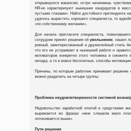
открывшуюся вакансию, остро начинаешь чувствова
HR-ки характеризуют нынешних кандидатов в масс
пустыми глазами». Найти достойного претендента на
удалось вырастить хорошего специалиста, то вдвой
«по собственному желанию».
Для начала пригласите специалиста, пожелавшего
сотрудник принял решение об
увольнении
, нашел л
ровный, заинтересованный и дружелюбный стиль бе
что его не устраивает в нынешней работе и нравит
мотиваторов конкретно этого человека и сможете
оклада, а то и вовсе бесплатные, способы мотивации
Причины, по которым работник принимает решение 
можно разделить на четыре группы.
Проблема неудовлетворенности системой вознаг
Недовольство заработной платой и средствами ма
выражается во фразах «мне слишком мало платя
оплачивается выше».
Пути решения