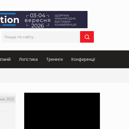
паній
Логістика
Тренінги
Конференції
вня 2013