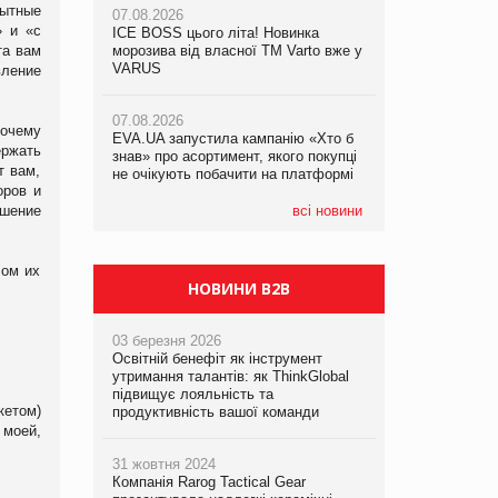
пытные
07.08.2026
» и «с
ICE BOSS цього літа! Новинка
06.08.2026
07.08.2026
та вам
морозива від власної ТМ Varto вже у
Смачна новинка для хвостатих: у
Франція заборонила рекламні дзвінки
VARUS
VARUS з’явилися паучі Varto Paw
вление
без згоди клієнтів
expert від власної ТМ Varto!
07.08.2026
почему
EVA.UA запустила кампанію «Хто б
05.08.2026
ержать
знав» про асортимент, якого покупці
Мережа супермаркетів VARUS купує
т вам,
не очікують побачити на платформі
мережу магазинів формату
оров и
convenience store КОЛО: об’єднана
компанія налічуватиме 374 магазини
ышение
всі новини
лом их
НОВИНИ B2B
03 березня 2026
Освітній бенефіт як інструмент
утримання талантів: як ThinkGlobal
підвищує лояльність та
кетом)
продуктивність вашої команди
моей,
31 жовтня 2024
Компанія Rarog Tactical Gear