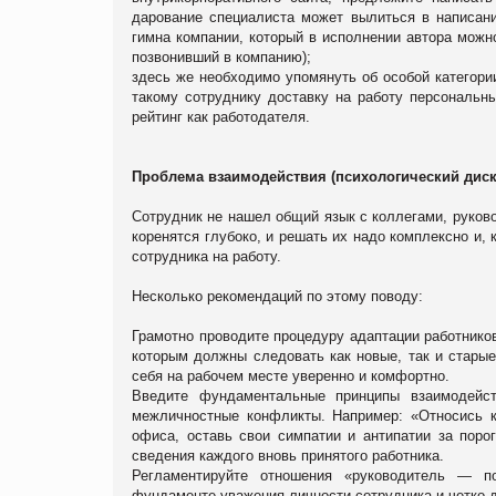
дарование специалиста может вылиться в написани
гимна компании, который в исполнении автора можн
позвонивший в компанию);
здесь же необходимо упомянуть об особой категори
такому сотруднику доставку на работу персональн
рейтинг как работодателя.
Проблема взаимодействия (психологический дис
Сотрудник не нашел общий язык с коллегами, руково
коренятся глубоко, и решать их надо комплексно и,
сотрудника на работу.
Несколько рекомендаций по этому поводу:
Грамотно проводите процедуру адаптации работников
которым должны следовать как новые, так и старые
себя на рабочем месте уверенно и комфортно.
Введите фундаментальные принципы взаимодейст
межличностные конфликты. Например: «Относись к 
офиса, оставь свои симпатии и антипатии за пор
сведения каждого вновь принятого работника.
Регламентируйте отношения «руководитель ― п
фундаменте уважения личности сотрудника и четко 