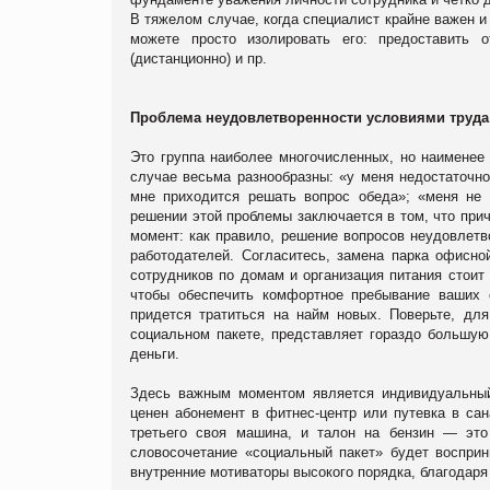
В тяжелом случае, когда специалист крайне важен и
можете просто изолировать его: предоставить 
(дистанционно) и пр.
Проблема неудовлетворенности условиями труда
Это группа наиболее многочисленных, но наименее
случае весьма разнообразны: «у меня недостаточн
мне приходится решать вопрос обеда»; «меня не 
решении этой проблемы заключается в том, что при
момент: как правило, решение вопросов неудовлетв
работодателей. Согласитесь, замена парка офисно
сотрудников по домам и организация питания стоит
чтобы обеспечить комфортное пребывание ваших 
придется тратиться на найм новых. Поверьте, дл
социальном пакете, представляет гораздо большую
деньги.
Здесь важным моментом является индивидуальный 
ценен абонемент в фитнес-центр или путевка в сан
третьего своя машина, и талон на бензин ― это
словосочетание «социальный пакет» будет воспри
внутренние мотиваторы высокого порядка, благодаря