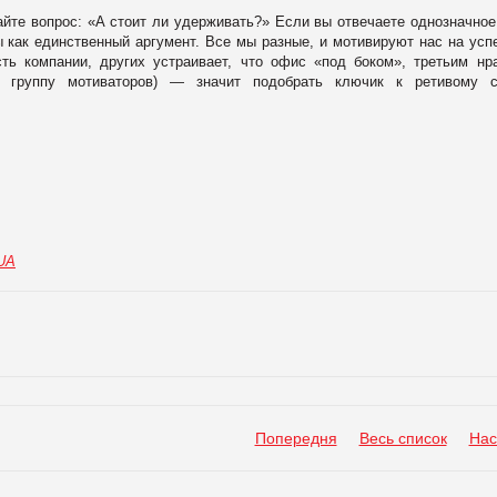
айте вопрос: «А стоит ли удерживать?» Если вы отвечаете однозначное
 как единственный аргумент. Все мы разные, и мотивируют нас на ус
ть компании, других устраивает, что офис «под боком», третьим нр
и группу мотиваторов) ― значит подобрать ключик к ретивому с
.UA
Попередня
Весь список
Нас