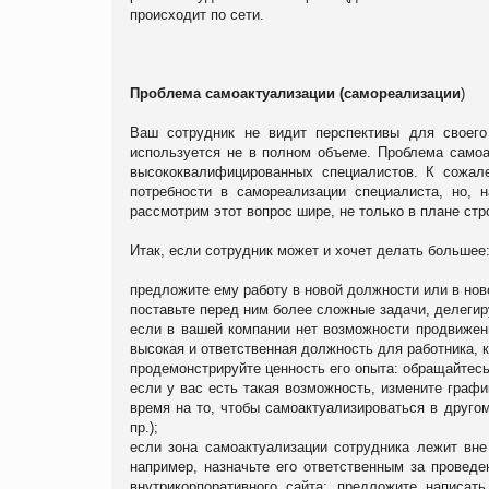
происходит по сети.
Проблема самоактуализации (самореализации
)
Ваш сотрудник не видит перспективы для своего 
используется не в полном объеме. Проблема самоа
высококвалифицированных специалистов. К сожале
потребности в самореализации специалиста, но, 
рассмотрим этот вопрос шире, не только в плане ст
Итак, если сотрудник может и хочет делать большее
предложите ему работу в новой должности или в нов
поставьте перед ним более сложные задачи, делегиру
если в вашей компании нет возможности продвижен
высокая и ответственная должность для работника, 
продемонстрируйте ценность его опыта: обращайтесь з
если у вас есть такая возможность, измените граф
время на то, чтобы самоактуализироваться в друго
пр.);
если зона самоактуализации сотрудника лежит вне
например, назначьте его ответственным за проведе
внутрикорпоративного сайта; предложите написат