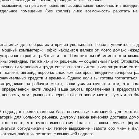
 незаменим, но при этом проявляет асоциальные наклонности в поведен
отдельное помещение (без коллег) либо возможность работать на
 значимых для специалиста причин увольнения. Поводы уволиться в 
о мощный компьютер»; «офис находится далеко от моего дома»; «еже
устраивает график работы» и т.п. Положительный момент для комп
чины очевидны, так же как и их решение, ― социальный пакет. Отрицат
оренности условиями труда связано со значительными затратами со с
й техники, апгрейд персональных компьютеров, введение вечерней ра
 значительных средств и времени. Однако если вы готовы потратиться 
сотрудников на рабочем месте, ваши усилия окупятся тем, что ва
я определенной части людей ваша забота, проявленная в предостав
 ценность, чем туманность перспектив на новом месте, пусть и за б
подход в предоставлении благ, оплаченных компанией: для кого-то
аторий для больного ребенка, другому важна вечерняя доставка домо
 как раз то, что нужно именно ему. Только в таком случае форм
ниматься сотрудниками как теплое выражение «забота обо мне» и вк
 которым работник остается с компанией надолго.