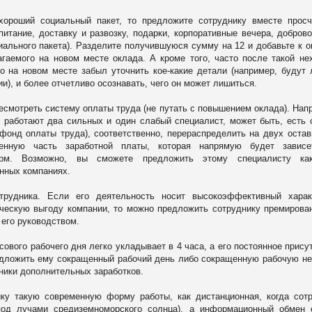
ороший социальный пакет, то предложите сотруднику вместе просч
 питание, доставку и развозку, подарки, корпоративные вечера, добров
иального пакета). Разделите получившуюся сумму на 12 и добавьте к о
гаемого на новом месте оклада. А кроме того, часто после такой не
о на новом месте забыл уточнить кое-какие детали (например, будут 
и), и более отчетливо осознавать, чего он может лишиться.
есмотреть систему оплаты труда (не путать с повышением оклада). Нап
е работают два сильных и один слабый специалист, может быть, есть
(фонд оплаты труда), соответственно, перераспределить на двух оста
енную часть заработной платы, которая напрямую будет зависе
орм. Возможно, вы сможете предложить этому специалисту как
нных компаниях.
трудника. Если его деятельность носит высокоэффективный харак
ческую выгоду компании, то можно предложить сотруднику премирова
 его руководством.
сового рабочего дня легко укладывает в 4 часа, а его постоянное прису
редложить ему сокращенный рабочий день либо сокращенную рабочую н
чники дополнительных заработков.
у такую современную форму работы, как дистанционная, когда сот
под лучами средиземноморского солнца), а информационный обмен 