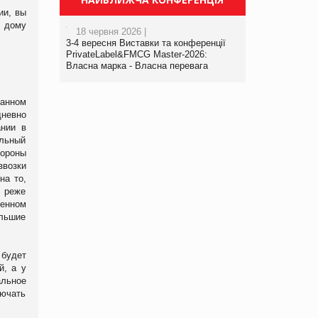
ии, вы
 дому
18 червня 2026 |
3-4 вересня Виставки та конференції
PrivateLabel&FMCG Master-2026:
Власна марка - Власна перевага
данном
дневно
ании в
ельный
тороны
звозки
на то,
м реже
ленном
óльшие
 будет
й, а у
альное
лючать