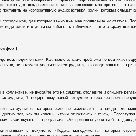
е стихов для поздравления коллег, а певческое мастерство ― в нап
о поставить на корпоративную аудиозаставку (ролик, который слышит 
и сотрудников, для которых важно внешнее проявление их статуса. По
ым водителем и отдельный кабинет с табличкой ― и это сразу повыс
комфорт)
дством, подчиненными. Как правило, такие проблемы не возникают вдру
 конечно, не в момент увольнения сотрудника, а гораздо раньше ― при 
 в коллективе, не пускайте это на самотек, отследите и опишите регла
 сотрудники, благодаря чему новый сотрудник в короткое время почув
вия сотрудников, которые если не исключают, то сводят до мин
другим так, как ты хочешь, чтобы относились к тебе», «Переступая
огом», «Критикуешь ― предлагай». Эти принципы должны быть довед
одчиненный» в документе «Кодекс менеджмента», который строит
должен соблюдаться всеми руководителями компании.