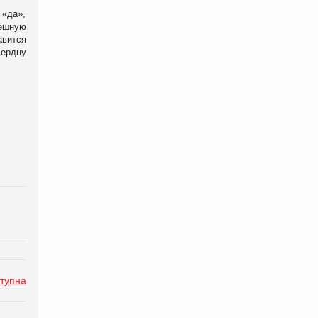
 «да»,
пешную
авится
ердцу
тупна