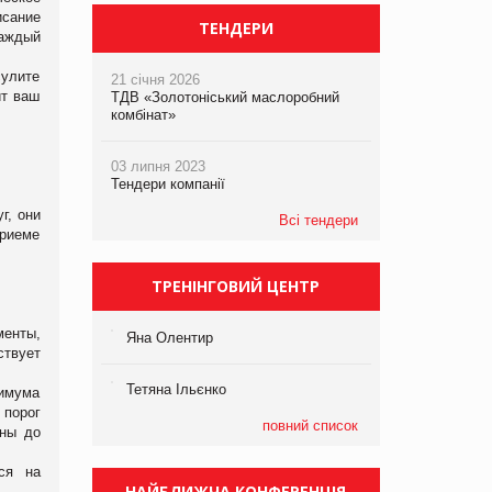
исание
ТЕНДЕРИ
каждый
сулите
21 січня 2026
ит ваш
ТДВ «Золотоніський маслоробний
комбінат»
03 липня 2023
Тендери компанії
г, они
Всі тендери
приеме
ТРЕНІНГОВИЙ ЦЕНТР
менты,
Яна Олентир
ствует
Тетяна Ільєнко
имума
 порог
повний список
ены до
ся на
НАЙБЛИЖЧА КОНФЕРЕНЦІЯ