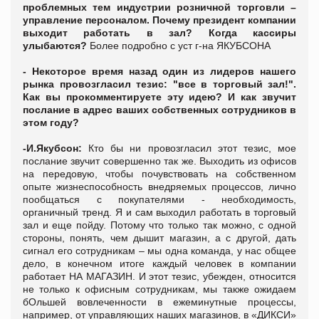
проблемных тем индустрии розничной торговли –
управление персоналом. Почему президент компании
выходит работать в зал? Когда кассиры
улыбаются?
Более подробно с уст г-на ЯКУБСОНА
- Некоторое время назад один из лидеров нашего
рынка провозгласил тезис: "все в торговый зал!".
Как вы прокомментируете эту идею? И как звучит
послание в адрес ваших собственных сотрудников в
этом году?
-И.Якубсон:
Кто бы ни провозгласил этот тезис, мое
послание звучит совершенно так же. Выходить из офисов
на передовую, чтобы почувствовать на собственном
опыте жизнеспособность внедряемых процессов, лично
пообщаться с покупателями - необходимость,
органичный тренд. Я и сам выходил работать в торговый
зал и еще пойду. Потому что только так можно, с одной
стороны, понять, чем дышит магазин, а с другой, дать
сигнал его сотрудникам – мы одна команда, у нас общее
дело, в конечном итоге каждый человек в компании
работает НА МАГАЗИН. И этот тезис, убежден, относится
не только к офисным сотрудникам, мы также ожидаем
бОльшей вовлеченности в ежеминутные процессы,
например, от управляющих наших магазинов, в «ДИКСИ»