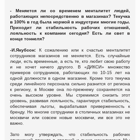
- Меняется ли со временем менталитет людей,
работающих непосредственно в магазинах? Текучка
в 100% в год была нормой в индустрии многие годы.
Приходит ли стабильность рабочих отношений,
лояльность к компании сегодня? Есть ли свет в
конце тоннеля?
-И.Якубсон:
К сожалению или к счастью менталитет
сотрудников магазинов не меняется. Есть случайные
люди, есть временные, а есть те, кто любит свою работу
и не хочет ничего другого. В «ДИКСИ» множество
примеров сотрудников, работающих по 10-15 лет на
одной должности в одном магазине. Кроме того текучка
среди линейного персонала сильно разнится от региона
к региону, в Москве она по-прежнему сохраняется на
очень высоком уровне. Мы стремимся снизить этот
уровень, развивая лояльность, гарантируя стабильность,
обеспечивая льготы, вырабатывая приверженность к
бренду. Но многие сотрудники в столичных магазинах не
москвичи или совсем новые москвичи, им все это не
важно.
Зато могу утверждать, что стабильность рабочих
отношений пришла в средний и выше менеджмент. Мы