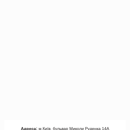
Адреса:
м.Київ, бульвар Миколи Руденка 14А