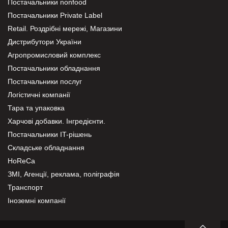
Постачальники nonfood
Постачальники Private Label
Retail. Роздрібні мережі, Магазини
Дистрибутори України
Агропромисловий комплекс
Постачальники обладнання
Постачальники послуг
Логістичні компанії
Тара та упаковка
Харчові добавки. Інгредієнти.
Постачальники IT-рішень
Складське обладнання
HoReCa
ЗМІ, Агенції, реклама, поліграфія
Транспорт
Іноземні компанії