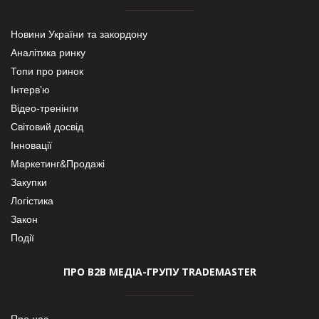
Новини України та закордону
Аналітика ринку
Топи про ринок
Інтерв’ю
Відео-тренінги
Світовий досвід
Інновації
Маркетинг&Продажі
Закупки
Логістика
Закон
Події
ПРО В2В МЕДІА-ГРУПУ TRADEMASTER
Про нас