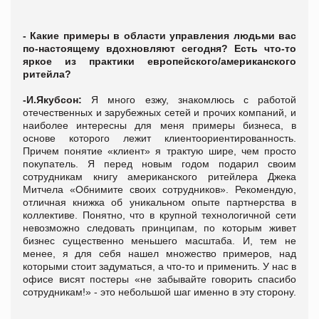
- Какие примеры в области управления людьми вас
по-настоящему вдохновляют сегодня? Есть что-то
яркое из практики европейского/американского
ритейла?
-И.Якубсон:
Я много езжу, знакомлюсь с работой
отечественных и зарубежных сетей и прочих компаний, и
наиболее интересны для меня примеры бизнеса, в
основе которого лежит клиентоориентированность.
Причем понятие «клиент» я трактую шире, чем просто
покупатель. Я перед новым годом подарил своим
сотрудникам книгу американского ритейлера Джека
Митчела «Обнимите своих сотрудников». Рекомендую,
отличная книжка об уникальном опыте партнерства в
коллективе. Понятно, что в крупной технологичной сети
невозможно следовать принципам, по которым живет
бизнес существенно меньшего масштаба. И, тем не
менее, я для себя нашел множество примеров, над
которыми стоит задуматься, а что-то и применить. У нас в
офисе висят постеры «не забывайте говорить спасибо
сотрудникам!» - это небольшой шаг именно в эту сторону.