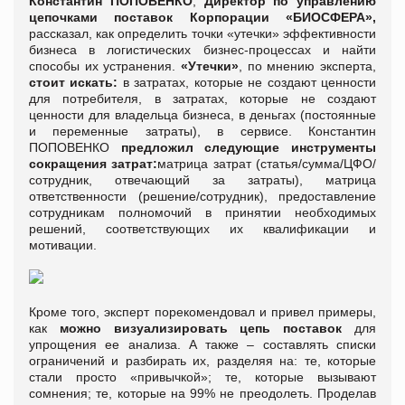
Константин ПОПОВЕНКО
,
Директор по управлению
цепочками поставок
Корпорации «БИОСФЕРА»,
рассказал, как определить точки «утечки» эффективности
бизнеса в логистических бизнес-процессах и найти
способы их устранения.
«Утечки»
, по мнению эксперта,
стоит искать:
в затратах, которые не создают ценности
для потребителя, в затратах, которые не создают
ценности для владельца бизнеса, в деньгах (постоянные
и переменные затраты), в сервисе. Константин
ПОПОВЕНКО
предложил следующие инструменты
сокращения затрат:
матрица затрат (статья/сумма/ЦФО/
сотрудник, отвечающий за затраты), матрица
ответственности (решение/сотрудник), предоставление
сотрудникам полномочий в принятии необходимых
решений, соответствующих их квалификации и
мотивации.
Кроме того, эксперт порекомендовал и привел примеры,
как
можно визуализировать цепь поставок
для
упрощения ее анализа. А также – составлять списки
ограничений и разбирать их, разделяя на: те, которые
стали просто «привычкой»; те, которые вызывают
сомнения; те, которые на 99% не преодолеть. Проделав