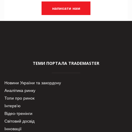
написати нам
ТЕМИ ПОРТАЛА TRADEMASTER
Новини України та закордону
Аналітика ринку
Топи про ринок
Інтерв’ю
Відео-тренінги
Світовий досвід
Інновації