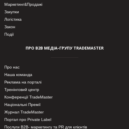
Маркетинг&Продажі
Закупки
Логістика
Закон
Події
ПРО В2В МЕДІА-ГРУПУ TRADEMASTER
Про нас
Наша команда
Реклама на порталі
Тренінговий центр
Конференції TradeMaster
Національні Премії
Журнал TradeMaster
Портал про Private Label
Послуги В2В- маркетингу та PR для клієнтів