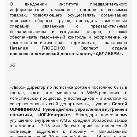
О внедрении института предварительного
информирования таможенных органов о ввозимых
товарах, позволяющего осуществлять организацию
перевозок сборных грузов, проводить таможенные
операции, связанные с предварительным
декларированием и выпуском товаров, а также
обеспечивать таможенный контроль и оформление на
таможенно-логистических терминалах, рассказала
Наталия ГЛОБЕНКО
,
Эксперт отдела
внешнеэкономической деятельности,
«ДЕЛИВЕРИ».
«Любой директор по логистике должен постоянно быть в
тренде, знать, что меняется в WMS-решениях, в
логистических процессах, у поставщиков – и аналогично
совершенствовать свой департамент», - уверен
Сергей
ОВЧИННИКОВ
, Руководитель управления внутренней
логистики, «ЮГ-Контракт».
Благодаря постоянному
улучшению внутренней WMS, средняя обработка заказа
в компании – 7-15 мин. За счет привязки финансовой
мотивации водителей к пробегу – минимальный
показатель одной 20-ти тонной фуры – 14 тыс. в мес.