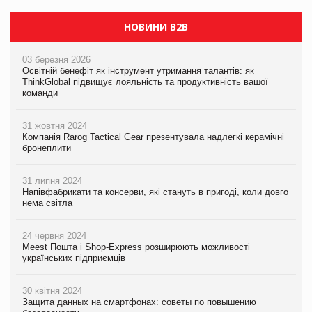
НОВИНИ B2B
03 березня 2026
Освітній бенефіт як інструмент утримання талантів: як
ThinkGlobal підвищує лояльність та продуктивність вашої
команди
31 жовтня 2024
Компанія Rarog Tactical Gear презентувала надлегкі керамічні
бронеплити
31 липня 2024
Напівфабрикати та консерви, які стануть в пригоді, коли довго
нема світла
24 червня 2024
Meest Пошта і Shop-Express розширюють можливості
українських підприємців
30 квітня 2024
Защита данных на смартфонах: советы по повышению