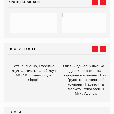
КРАЩІ КОМПАНІЇ
ОСОБИСТОСТІ
,
Тетяна Ільєнко, Executive-
Олег Андрійович Івченко —
ОВ
коуч, сертифікований коуч
директор патентно-
МСС ICF, ментор для
юридичної компанії «Вайз
лідерів
Груп», консалтингової
компанії «Парето» та
маркетингової агенції
Myka Agency.
БЛОГИ