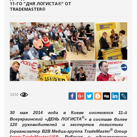
11-ГО "ДНЯ ЛОГИСТА®" ОТ
TRADEMASTER®
3434
30 мая 2014 года в Киеве
состоялся 11-й
®
Всеукраинский «ДЕНЬ ЛОГИСТА
»
в составе более
120 руководителей и экспертов логистики
®
(организатор B2B Медиа-группа TradeMaster
Group
(
www.TradeMaster.UA
)).
Рабочая и одновременно