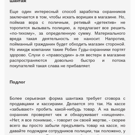
Шантаж
Еще один интересный способ заработка охранников
заключается в том, чтобы искать воришек в магазине. Но,
поймав вора с поличным, ретивый «детектив» не
торопится вызывать полицию, а предлагает все решить
«по-тихому», за определенную сумму. Материального
вреда такая деятельность не наносит. Напротив,
пойманный гражданин будет обходить магазин стороной.
Но имидж компании такие Робин Гуды-охранники портят
здорово. Слухи о «правосудии» а-ля вестерн в магазине
распространяются довольно быстро и потока
покупателей такая слава не прибавляет.
Подлог
Более серьезная форма шантажа требует сговора с
продавцами и кассирами. Делается это так. На кассе
«забывают» пробить какой-нибудь товар. А на выходе
охранник проверяет чек и обнаруживает «хищение».
«Нет, я все понимаю, - говорит он своей жертве, - скорее
всего вы просто забыли предъявить товар на кассе, но
давайте подождем сотрудников полиции, так положено, у