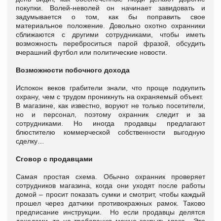
покупки. Волей-неволей он начинает завидовать и
задумывается о том, как бы поправить свое
материальное положение. Довольно охотно охранники
сближаются с другими сотрудниками, чтобы иметь
возможность переброситься парой фразой, обсудить
вчерашний футбол или политические новости.
Возможности побочного дохода
Испокон веков грабители знали, что проще подкупить
охрану, чем с трудом проникнуть на охраняемый объект.
В магазине, как известно, воруют не только посетители,
но и персонал, поэтому охранник следит и за
сотрудниками. Но иногда продавцы предлагают
блюстителю коммерческой собственности выгодную
сделку…
Сговор с продавцами
Самая простая схема. Обычно охранник проверяет
сотрудников магазина, когда они уходят после работы
домой – просит показать сумки и смотрит, чтобы каждый
прошел через датчики противокражных рамок. Таково
предписание инструкции. Но если продавцы делятся
доходами, то на требования можно закрыть глаза. Эта