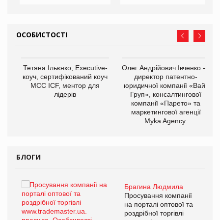
ОСОБИСТОСТІ
,
Тетяна Ільєнко, Executive-
Олег Андрійович Івченко —
ОВ
коуч, сертифікований коуч
директор патентно-
МСС ICF, ментор для
юридичної компанії «Вайз
лідерів
Груп», консалтингової
компанії «Парето» та
маркетингової агенції
Myka Agency.
БЛОГИ
Брагина Людмила
ї
Просування компанії
а
на порталі оптової та
роздрібної торгівлі