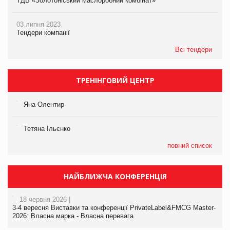
ТДВ «Золотоніський маслоробний комбінат»
03 липня 2023
Тендери компанії
Всі тендери
ТРЕНІНГОВИЙ ЦЕНТР
Яна Олентир
Тетяна Ільєнко
повний список
НАЙБЛИЖЧА КОНФЕРЕНЦІЯ
18 червня 2026 |
3-4 вересня Виставки та конференції PrivateLabel&FMCG Master-
2026: Власна марка - Власна перевага