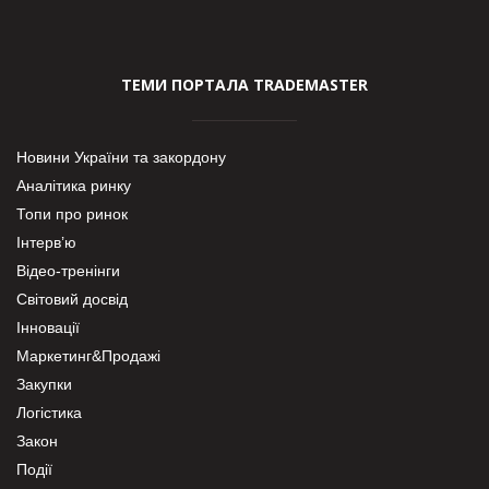
ТЕМИ ПОРТАЛА TRADEMASTER
Новини України та закордону
Аналітика ринку
Топи про ринок
Інтерв’ю
Відео-тренінги
Світовий досвід
Інновації
Маркетинг&Продажі
Закупки
Логістика
Закон
Події