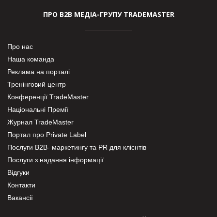
ПРО В2В МЕДІА-ГРУПУ TRADEMASTER
Про нас
Наша команда
Реклама на порталі
Тренінговий центр
Конференції TradeMaster
Національні Премії
Журнал TradeMaster
Портал про Private Label
Послуги В2В- маркетингу та PR для клієнтів
Послуги з надання інформації
Відгуки
Контакти
Вакансії