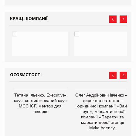
КРАЩІ КОМПАНІЇ
ОСОБИСТОСТІ
,
Тетяна Ільєнко, Executive-
Олег Андрійович Івченко —
ОВ
коуч, сертифікований коуч
директор патентно-
МСС ICF, ментор для
юридичної компанії «Вайз
лідерів
Груп», консалтингової
компанії «Парето» та
маркетингової агенції
Myka Agency.