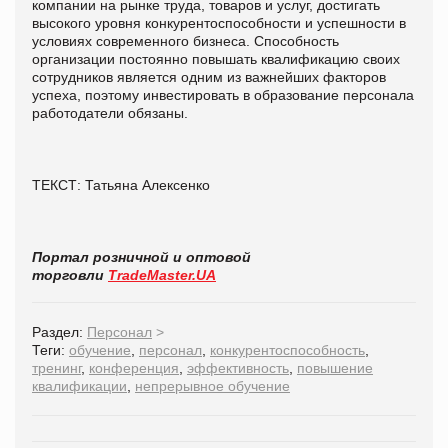
компании на рынке труда, товаров и услуг, достигать
высокого уровня конкурентоспособности и успешности в
условиях современного бизнеса. Способность
организации постоянно повышать квалификацию своих
сотрудников является одним из важнейших факторов
успеха, поэтому инвестировать в образование персонала
работодатели обязаны.
ТЕКСТ: Татьяна Алексенко
Портал розничной и оптовой
торговли
TradeMaster.UA
Раздел:
Персонал
>
Теги:
обучение
,
персонал
,
конкурентоспособность
,
тренинг
,
конференция
,
эффективность
,
повышение
квалификации
,
непрерывное обучение