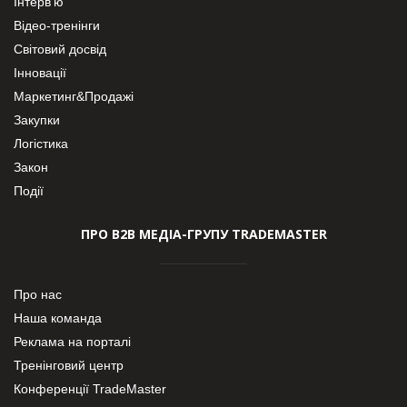
Інтерв’ю
Відео-тренінги
Світовий досвід
Інновації
Маркетинг&Продажі
Закупки
Логістика
Закон
Події
ПРО В2В МЕДІА-ГРУПУ TRADEMASTER
Про нас
Наша команда
Реклама на порталі
Тренінговий центр
Конференції TradeMaster