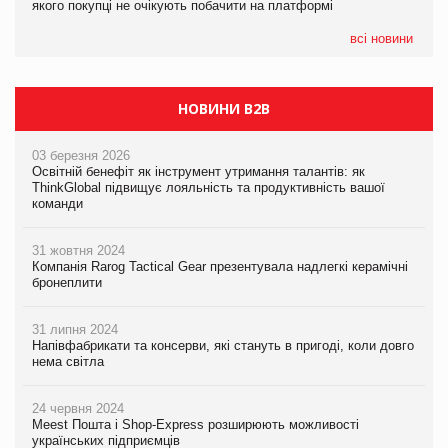
якого покупці не очікують побачити на платформі
Мережа супермаркетів VARUS купує мережу магазинів
формату convenience store КОЛО: об’єднана компанія
налічуватиме 374 магазини
всі новини
НОВИНИ B2B
03 березня 2026
Освітній бенефіт як інструмент утримання талантів: як
ThinkGlobal підвищує лояльність та продуктивність вашої
команди
31 жовтня 2024
Компанія Rarog Tactical Gear презентувала надлегкі керамічні
бронеплити
31 липня 2024
Напівфабрикати та консерви, які стануть в пригоді, коли довго
нема світла
24 червня 2024
Meest Пошта і Shop-Express розширюють можливості
українських підприємців