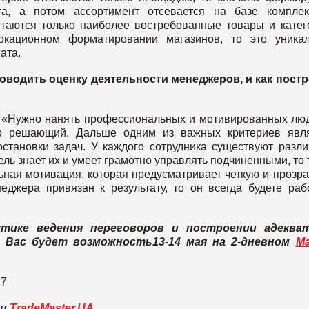
а, а потом ассортимент отсевается на базе комплек
стаются только наиболее востребованные товары и катег
кационном форматировании магазинов, то это уникал
ата.
оводить оценку деятельности менеджеров, и как пост
 «Нужно нанять профессиональных и мотивированных лю
р решающий. Дальше одним из важных критериев явля
становки задач. У каждого сотрудника существуют разл
ль знает их и умеет грамотно управлять подчиненными, то 
ьная мотивация, которая предусматривает четкую и прозр
еджера привязан к результату, то он всегда будете раб
тике ведения переговоров и построении адеква
Вас будет возможность13-14 мая на 2-дневном
Ma
27
ли
TradeMaster.UA