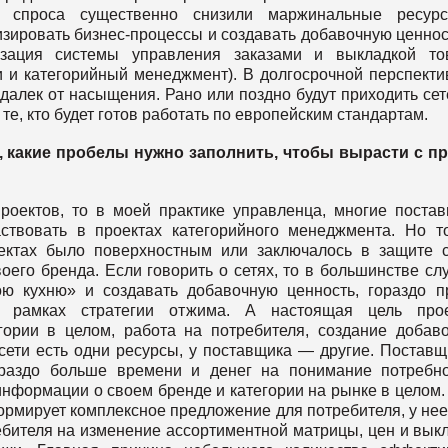
го спроса существенно снизили маржинальные ресур
мизировать бизнес-процессы и создавать добавочную ценнос
изация системы управления заказами и выкладкой то
 и категорийный менеджмент). В долгосрочной перспект
далек от насыщения. Рано или поздно будут приходить се
е, кто будет готов работать по европейским стандартам.
 какие пробелы нужно заполнить, чтобы вырасти с пр
оектов, то в моей практике управленца, многие поста
ствовать в проектах категорийного менеджмента. Но т
оектах было поверхностным или заключалось в защите 
оего бренда. Если говорить о сетях, то в большинстве сл
ою кухню» и создавать добавочную ценность, гораздо 
в рамках стратегии отжима. А настоящая цель прое
ории в целом, работа на потребителя, создание добав
 сети есть одни ресурсы, у поставщика — другие. Постав
гораздо больше времени и денег на понимание потребн
 информации о своем бренде и категории на рынке в целом.
рмирует комплексное предложение для потребителя, у нее
бителя на изменение ассортиментной матрицы, цен и вык