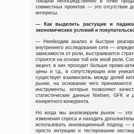
товаров непосредственно в точке прод
совместных проектов — это отсутствие д
интересы.
— Как выделить растущие и падающ
экономических условий и покупательск
— Необходим анализ и быстрое реагир
внутреннего исследования сети — определ
зависимости от роли, выстраивается страт
строятся на основе той или иной роли. Со
акцент, в них проходит больше промо-акт
цены и т.д., в сопутствующих или уника
существует взаимосвязь между долей кате
рынке, на основании чего принимаются
инструменты, которые позволяют качес
статистические данные Nielsen, GFK и д
конкретного конкурента.
Но когда мы анализируем рынок — это 
изменения спроса и находить дополнитель
использовать инновационный подход — вы
просто интуицию и тестирование нестан