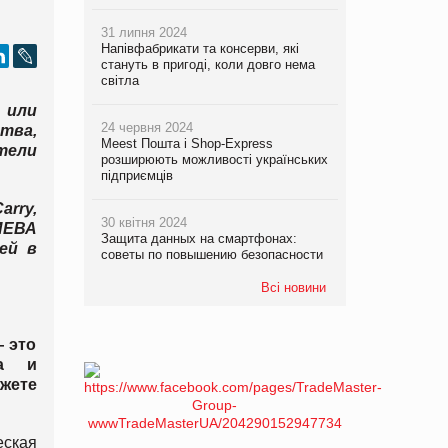
31 липня 2024
Напівфабрикати та консерви, які
стануть в пригоді, коли довго нема
світла
 или
24 червня 2024
тва,
Meest Пошта і Shop-Express
тели
розширюють можливості українських
підприємців
arry
,
30 квітня 2024
ИЕВА
Защита данных на смартфонах:
ей в
советы по повышению безопасности
Всі новини
— это
ка и
жете
еская