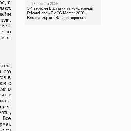
ое, я
18 червня 2026 |
дают.
3-4 вересня Виставки та конференції
PrivateLabel&FMCG Master-2026:
найти
Власна марка - Власна перевага
лили.
ние с
е, то
ти за
еткие
и его
тся в
ров с
ами в
сят к
мата
более
маты,
. Все
рмат.
уется