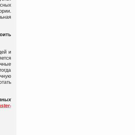
сных
ории.
ьная
роить
дей и
ется
ичные
тогда
ачную
отать
тных
ster-