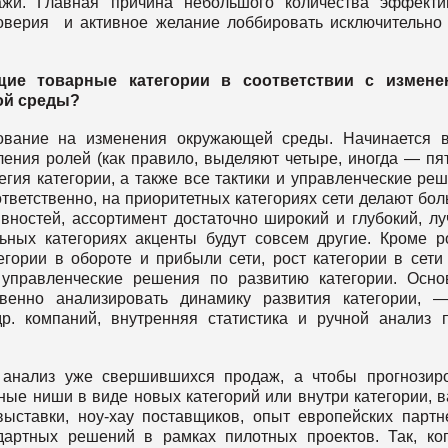
ажи. Главная причина небольшого количества эффект
оверия и активное желание лоббировать исключительно
ие товарные категории в соответствии с измене
ой среды?
ование на изменения окружающей среды. Начинается в
ения ролей (как правило, выделяют четыре, иногда — пят
егия категории, а также все тактики и управленческие ре
ответственно, на приоритетных категориях сети делают бо
ивностей, ассортимент достаточно широкий и глубокий, л
льных категориях акценты будут совсем другие. Кроме р
гории в обороте и прибыли сети, рост категории в сети
 управленческие решения по развитию категории. Осн
твенно анализировать динамику развития категории, 
р. компаний, внутренняя статистика и ручной анализ 
анализ уже свершившихся продаж, а чтобы прогнозир
ные ниши в виде новых категорий или внутри категории, 
ставки, ноу-хау поставщиков, опыт европейских партн
дартных решений в рамках пилотных проектов. Так, ко