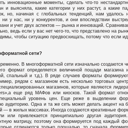
ь инновационные моменты, сделать что-то нестандартн
н и выясняла, какие категории у них растут, а какие па
к, но, начиная с глобальных тенденций, нам удалось 
ни у нас, ни у конкурентов, и они впоследствии выстре
ани и учет двух аспектов — рынка и инноваций. Сравнива
но, ведь если у вас нет чего-то, что представлено на рынк
димы, чтобы ситуацию предвосхищать, потому что если ид
гоформатной сети?
ременно. В многоформатной сети изначально создаются ч
его формат определяется величиной пощади магазина 
й, спальный и т.д.). В ряде случаев форматы формирую
ример, рядом с магазином есть несколько торговых цент
специализированных магазинов, которые являются лидер
llers»,а еще ряд МАФов или киосков. Такой формат отно
 специальный уровень цен. Еще реже в выделении фор
ю аудиторию. Одна и та же сеть может делать акцент на 
ий — в жилых массивах. Иногда создаются креативные фор
ли или привлекается принципиально другая аудитория
тную матрицу, поэтому она формируется под каждый фо
торые отличаются только площадью, то сначала формир