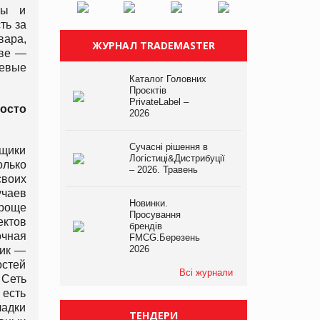
сы и
ть за
вара,
ЖУРНАЛ TRADEMASTER
иве —
тевые
Каталог Головних
Проєктів
PrivateLabel –
осто
2026
Сучасні рішення в
вщики
Логістиці&Дистрибуції
олько
– 2026. Травень
своих
учаев
Новинки.
проще
Просування
ктов
брендів
очная
FMCG.Березень
2026
щик —
остей
Всі журнали
 Сеть
 есть
ладки
ТЕНДЕРИ