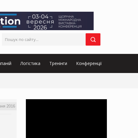
паній
Логістика
Тренінги
Конференції
вня 2016