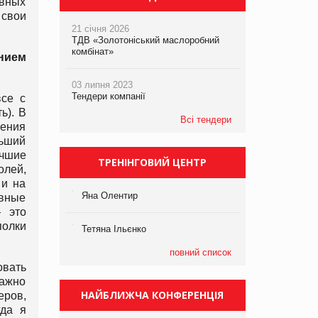
ивных
 свои
21 січня 2026
ТДВ «Золотоніський маслоробний
комбінат»
нием
03 липня 2023
Тендери компанії
се с
ь). В
Всі тендери
шения
льший
учшие
ТРЕНІНГОВИЙ ЦЕНТР
олей,
 и на
Яна Олентир
овные
— это
полки
Тетяна Ільєнко
повний список
овать
важно
НАЙБЛИЖЧА КОНФЕРЕНЦІЯ
еров,
гда я