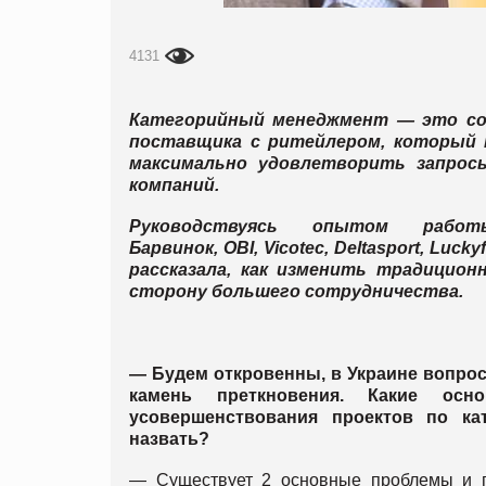
4131
Категорийный менеджмент — это со
поставщика с ритейлером, который
максимально удовлетворить запрос
компаний.
Руководствуясь опытом ра
Барвинок,
OBI
,
Vi
с
otec
,
Delta
sport
,
Lucky
рассказала, как изменить традицио
сторону большего сотрудничества.
— Будем откровенны, в Украине вопрос
камень преткновения. Какие ос
усовершенствования проектов по к
назвать?
— Существует 2 основные проблемы и п