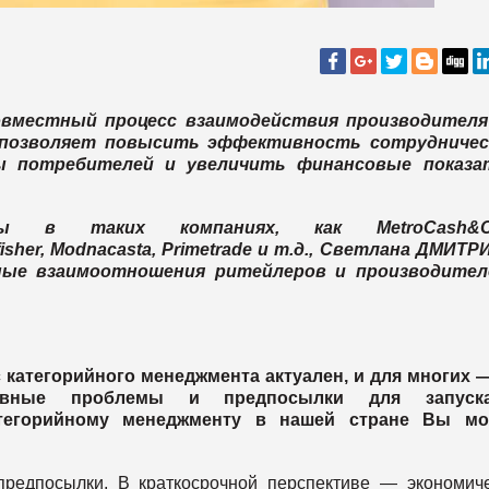
вместный процесс взаимодействия производителя
 позволяет повысить эффективность сотрудничес
ы потребителей и увеличить финансовые показа
боты в таких компаниях, как
Metro
Cash
&
C
fisher
,
Modna
casta
,
Prime
trade
и т.д., Светлана ДМИТР
нные взаимоотношения ритейлеров и производител
 категорийного менеджмента актуален, и для многих 
новные проблемы и предпосылки для запус
атегорийному менеджменту в нашей стране Вы мо
редпосылки. В краткосрочной перспективе — экономич