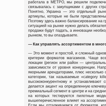
работала в МЕТРО, мы решили подключит
связывалась с закупщиками с других стра
Понятно, Украина — это отдельный рыно
артикулы, которые не были представлены 
Поэтому здесь важно балансирование на гр
ситуацией на рынке нужно делать обязатель
продажи будут падать, а инновации необхо
рынком, то вы опаздываете.
— Как управлять ассортиментом в мно
— Это момент и простой, и сложный однов
критерии форматов магазинов. Чаще вс
локации (регион или район — центральны
зависимости от уровня конкуренции. Нап
якорными арендаторами, плюс несколько 
категории, так называемые «category ki
высококонкурентному и устанавливают
делается акцент на определенную ключеву
премиальный сегмент в центре и на средн
на которых тестируются пилотные моде
вышеперечисленное влияет на ассортимен
Если мы отталкиваемся от форматов, ко