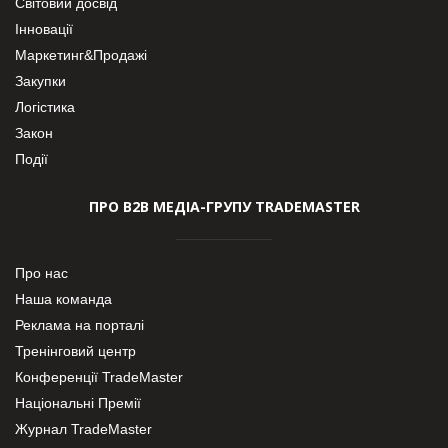
Світовий досвід
Інновації
Маркетинг&Продажі
Закупки
Логістика
Закон
Події
ПРО В2В МЕДІА-ГРУПУ TRADEMASTER
Про нас
Наша команда
Реклама на порталі
Тренінговий центр
Конференції TradeMaster
Національні Премії
Журнал TradeMaster