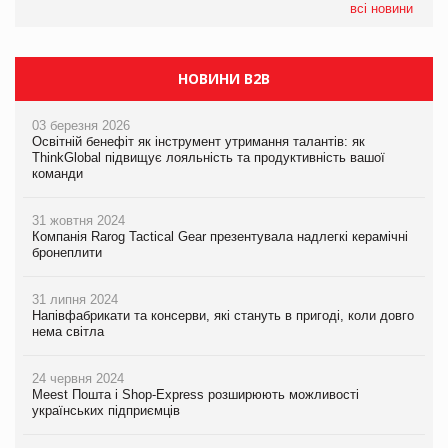
налічуватиме 374 магазини
всі новини
НОВИНИ B2B
03 березня 2026
Освітній бенефіт як інструмент утримання талантів: як
ThinkGlobal підвищує лояльність та продуктивність вашої
команди
31 жовтня 2024
Компанія Rarog Tactical Gear презентувала надлегкі керамічні
бронеплити
31 липня 2024
Напівфабрикати та консерви, які стануть в пригоді, коли довго
нема світла
24 червня 2024
Meest Пошта і Shop-Express розширюють можливості
українських підприємців