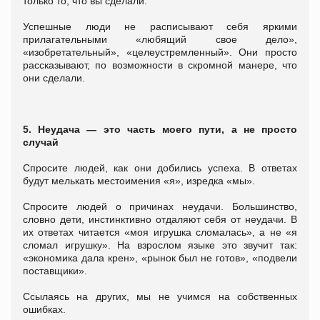
только то, что вы сделали.
Успешные люди не расписывают себя яркими
прилагательными «любящий свое дело»,
«изобретательный», «целеустремленный». Они просто
рассказывают, по возможности в скромной манере, что
они сделали.
5. Неудача ― это часть моего пути, а не просто
случай
Спросите людей, как они добились успеха. В ответах
будут мелькать местоимения «я», изредка «мы».
Спросите людей о причинах неудачи. Большинство,
словно дети, инстинктивно отдаляют себя от неудачи. В
их ответах читается «моя игрушка сломалась», а не «я
сломал игрушку». На взрослом языке это звучит так:
«экономика дала крен», «рынок был не готов», «подвели
поставщики».
Ссылаясь на других, мы не учимся на собственных
ошибках.