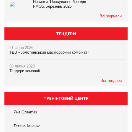
Новинки. Просування брендів
FMCG.Березень 2026
Всі журнали
ТЕНДЕРИ
21 січня 2026
ТДВ «Золотоніський маслоробний комбінат»
03 липня 2023
Тендери компанії
Всі тендери
ТРЕНІНГОВИЙ ЦЕНТР
Яна Олентир
Тетяна Ільєнко