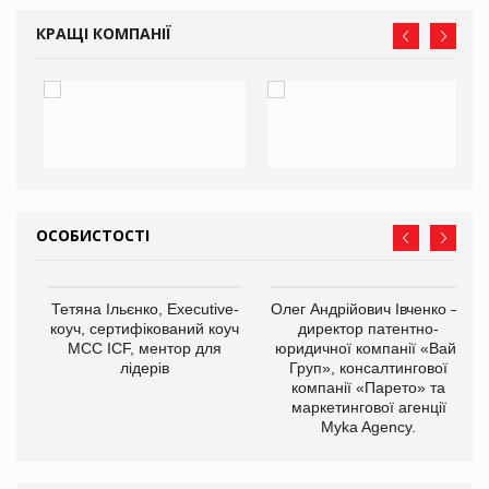
КРАЩІ КОМПАНІЇ
ОСОБИСТОСТІ
,
Тетяна Ільєнко, Executive-
Олег Андрійович Івченко —
ОВ
коуч, сертифікований коуч
директор патентно-
МСС ICF, ментор для
юридичної компанії «Вайз
лідерів
Груп», консалтингової
компанії «Парето» та
маркетингової агенції
Myka Agency.