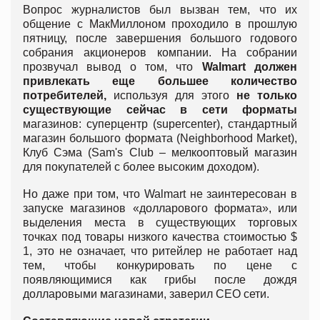
Вопрос журналистов был вызван тем, что их
общение с МакМиллоном проходило в прошлую
пятницу, после завершения большого годового
собрания акционеров компании. На собрании
прозвучал вывод о том, что
Walmart должен
привлекать еще большее количество
потребителей,
используя для этого
не только
существующие сейчас в сети форматы
магазинов: суперцентр (supercenter), стандартный
магазин большого формата (Neighborhood Market),
Клуб Сэма (Sam's Club – мелкооптовый магазин
для покупателей с более высоким доходом).
Но даже при том, что Walmart не заинтересован в
запуске магазинов «долларового формата», или
выделения места в существующих торговых
точках под товары низкого качества стоимостью $
1, это не означает, что ритейлер не работает над
тем, чтобы конкурировать по цене с
появляющимися как грибы после дождя
долларовыми магазинами, заверил CEO сети.