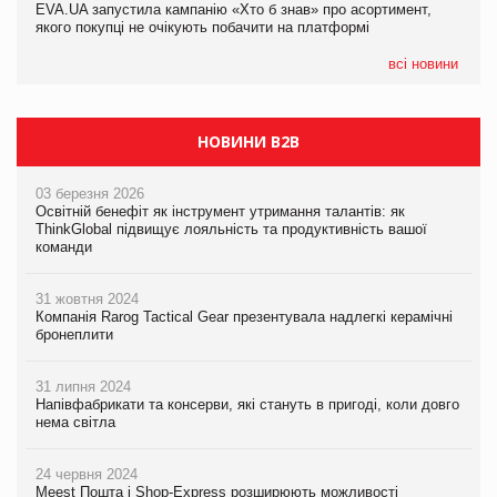
EVA.UA запустила кампанію «Хто б знав» про асортимент,
05.08.2026
якого покупці не очікують побачити на платформі
Мережа супермаркетів VARUS купує мережу магазинів
формату convenience store КОЛО: об’єднана компанія
налічуватиме 374 магазини
всі новини
НОВИНИ B2B
03 березня 2026
Освітній бенефіт як інструмент утримання талантів: як
ThinkGlobal підвищує лояльність та продуктивність вашої
команди
31 жовтня 2024
Компанія Rarog Tactical Gear презентувала надлегкі керамічні
бронеплити
31 липня 2024
Напівфабрикати та консерви, які стануть в пригоді, коли довго
нема світла
24 червня 2024
Meest Пошта і Shop-Express розширюють можливості