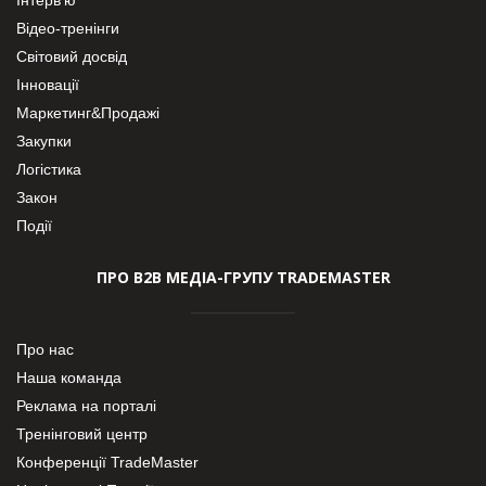
Інтерв’ю
Відео-тренінги
Світовий досвід
Інновації
Маркетинг&Продажі
Закупки
Логістика
Закон
Події
ПРО В2В МЕДІА-ГРУПУ TRADEMASTER
Про нас
Наша команда
Реклама на порталі
Тренінговий центр
Конференції TradeMaster