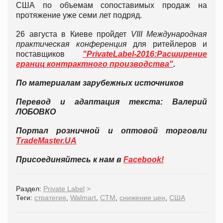
США по объемам сопоставимых продаж на
протяжение уже семи лет подряд.
26 августа в Киеве пройдет
VIII Международная
практическая конференция
для ритейлеров и
поставщиков
"PrivateLabel-2016:Расширение
границ контрактного производства"
.
По материалам зарубежных источников
Перевод и адаптация текста: Валерий
ЛОБОВКО
Портал розничной и оптовой торговли
TradeMaster.UA
Присоединяйтесь к нам в
Facebook!
Раздел:
Private Label
>
Теги:
стратегия
,
Walmart
,
СТМ
,
снижение цен
,
США