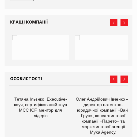
КРАЩІ КОМПАНІЇ
ОСОБИСТОСТІ
,
Тетяна Ільєнко, Executive-
Олег Андрійович Івченко —
ОВ
коуч, сертифікований коуч
директор патентно-
МСС ICF, ментор для
юридичної компанії «Вайз
лідерів
Груп», консалтингової
компанії «Парето» та
маркетингової агенції
Myka Agency.