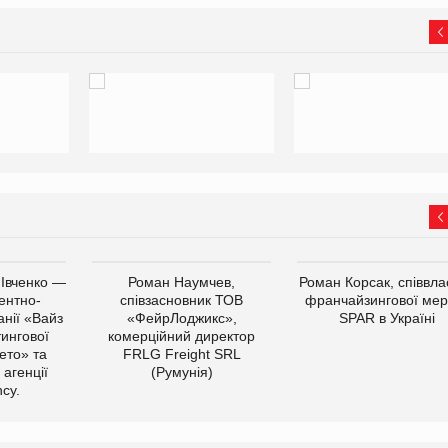
 Івченко —
Роман Наумчев,
Роман Корсак, співвла
ентно-
співзасновник ТОВ
франчайзингової мер
нії «Вайз
«ФейрЛоджикс»,
SPAR в Україні
тингової
комерційний директор
ето» та
FRLG Freight SRL
 агенції
(Румунія)
cy.