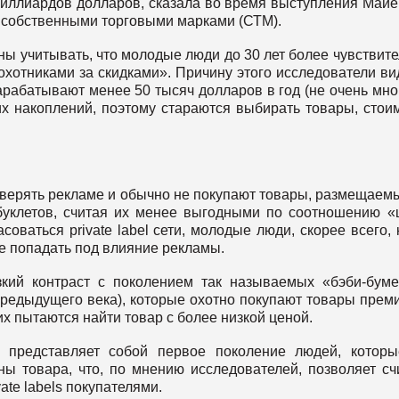
иллиардов долларов, сказала во время выступления Майе
 собственными торговыми марками (СТМ).
жны учитывать, что молодые люди до 30 лет более чувствит
«охотниками за скидками». Причину этого исследователи ви
рабатывают менее 50 тысяч долларов в год (не очень мно
х накоплений, поэтому стараются выбирать товары, стои
верять рекламе и обычно не покупают товары, размещаем
уклетов, считая их менее выгодными по соотношению «
соваться private label сети, молодые люди, скорее всего, 
е попадать под влияние рекламы.
зкий контраст с поколением так называемых «бэби-бум
предыдущего века), которые охотно покупают товары прем
их пытаются найти товар с более низкой ценой.
 представляет собой первое поколение людей, которы
ы товара, что, по мнению исследователей, позволяет сч
te labels покупателями.