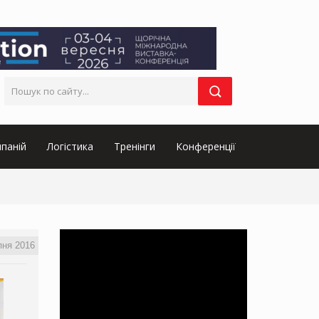
паній
Логістика
Тренінги
Конференції
пня 2016