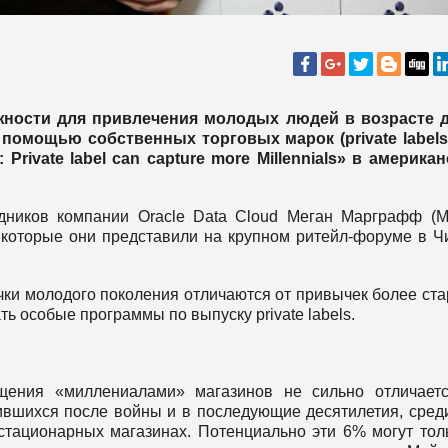
ности для привлечения молодых людей в возрасте д
помощью собственных торговых марок (private labels
Private label can capture more Millennials» в америка
дников компании Oracle Data Cloud Меган Марграфф (
, которые они представили на крупном ритейл-форуме в Ч
ки молодого поколения отличаются от привычек более ст
ь особые программы по выпуску private labels.
ещения «миллениалами» магазинов не сильно отличает
ившихся после войны и в последующие десятилетия, сред
стационарных магазинах. Потенциально эти 6% могут тол