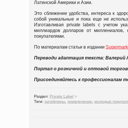
Латинской Америки и Азии.
Это сближение удобства, интереса к здор
собой уникальные и пока еще не использ
Изготавливая private labels с учетом у
миллиардов долларов от миллениалов, 
покупателями.
По материалам статьи в издании
Supermark
Перевод
и адаптация текста: Валерий
Портал о розничной и оптовой торго
Присоединяйтесь к профессионалам 
Раздел:
Private Label
>
Теги:
ритейлеры
,
привлечение
,
молодые покупат