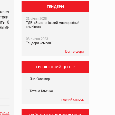
ТЕНДЕРИ
вляет
тели.
21 січня 2026
ить 6
ТДВ «Золотоніський маслоробний
комбінат»
ьными
03 липня 2023
Тендери компанії
Всі тендери
ТРЕНІНГОВИЙ ЦЕНТР
Яна Олентир
Тетяна Ільєнко
повний список
тупна
НАЙБЛИЖЧА КОНФЕРЕНЦІЯ