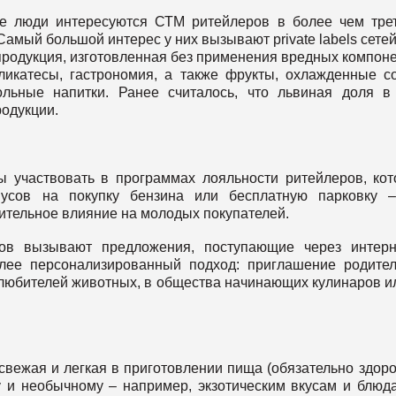
е люди интересуются СТМ ритейлеров в более чем тре
Самый большой интерес у них вызывают private labels сетей
продукция, изготовленная без применения вредных компон
ликатесы, гастрономия, а также фрукты, охлажденные с
ольные напитки. Ранее считалось, что львиная доля в
одукции.
 участвовать в программах лояльности ритейлеров, ко
нусов на покупку бензина или бесплатную парковку 
ительное влияние на молодых покупателей.
ов вызывают предложения, поступающие через интерн
лее персонализированный подход: приглашение родите
 любителей животных, в общества начинающих кулинаров и
вежая и легкая в приготовлении пища (обязательно здоро
 и необычному – например, экзотическим вкусам и блюд