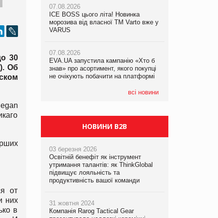
07.08.2026
ICE BOSS цього літа! Новинка
06.08.2026
07.08.2026
морозива від власної ТМ Varto вже у
Смачна новинка для хвостатих: у
Франція заборонила рекламні дзвінки
VARUS
VARUS з’явилися паучі Varto Paw
без згоди клієнтів
expert від власної ТМ Varto!
07.08.2026
о 30
EVA.UA запустила кампанію «Хто б
05.08.2026
). Об
знав» про асортимент, якого покупці
Мережа супермаркетів VARUS купує
не очікують побачити на платформі
мережу магазинів формату
нском
convenience store КОЛО: об’єднана
компанія налічуватиме 374 магазини
всі новини
Megan
икаго
НОВИНИ B2B
арших
03 березня 2026
Освітній бенефіт як інструмент
утримання талантів: як ThinkGlobal
підвищує лояльність та
продуктивність вашої команди
ся от
и них
31 жовтня 2024
ько в
Компанія Rarog Tactical Gear