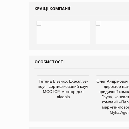
КРАЩІ КОМПАНІЇ
ОСОБИСТОСТІ
арас Ігорович,
Тетяна Ільєнко, Executive-
Олег Андрійович
иробництва ТОВ
коуч, сертифікований коуч
директор пат
Герчак"
МСС ICF, ментор для
юридичної компа
лідерів
Груп», консал
компанії «Пар
маркетингової
Myka Agen