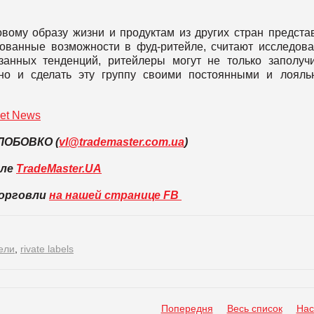
овому образу жизни и продуктам из других стран предста
ованные возможности в фуд-ритейле, считают исследова
казанных тенденций, ритейлеры могут не только заполуч
но и сделать эту группу своими постоянными и лоял
et News
 ЛОБОВКО (
vl@trademaster.com.ua
)
вле
TradeMaster.UA
торговли
на нашей странице FB
ели
,
rivate labels
Попередня
Весь список
Нас