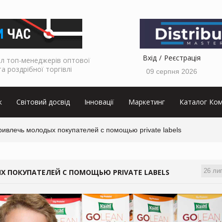
Вхід
Реєстрація
л топ-менеджерів оптової
та роздрібної торгівлі
09 серпня 2026
к
Світовий досвід
Інновації
Маркетинг
Каталог Ком
ривлечь молодых покупателей с помощью private labels
26 ли
Х ПОКУПАТЕЛЕЙ С ПОМОЩЬЮ PRIVATE LABELS