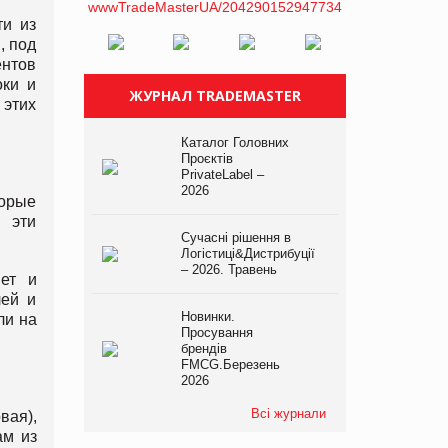
ти из
, под
ентов
оки и
ЖУРНАЛ TRADEMASTER
 этих
Каталог Головних
Проєктів
PrivateLabel –
2026
торые
– эти
Сучасні рішення в
Логістиці&Дистрибуції
– 2026. Травень
ет и
лей и
Новинки.
ли на
Просування
брендів
FMCG.Березень
2026
Всі журнали
вая),
ам из