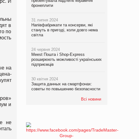
презентувала надлегкі керамічні
рс. И
бронеплити
ельны
31 липня 2024
дят в
Напівфабрикати та консерви, які
стануть в пригоді, коли довго нема
го по
світла
мость
24 червня 2024
Meest Пошта і Shop-Express
розширюють можливості українських
підприємців
ые на
цена-
30 квітня 2024
купят
Защита данных на смартфонах:
советы по повышению безопасности
еров»
Всі новини
иум и
е не
итать