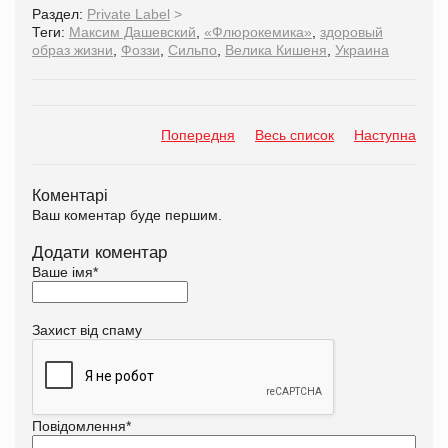
Раздел:
Private Label
>
Теги:
Максим Дашевский
,
«Флюрокемика»
,
здоровый
образ жизни
,
Фоззи
,
Сильпо
,
Велика Кишеня
,
Украина
Попередня
Весь список
Наступна
Коментарі
Ваш коментар буде першим.
Додати коментар
Ваше імя
*
Захист від спаму
Повідомлення
*