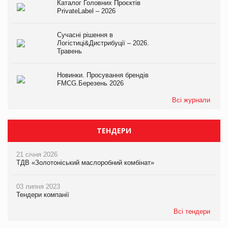
Каталог Головних Проєктів
PrivateLabel – 2026
Сучасні рішення в
Логістиці&Дистрибуції – 2026.
Травень
Новинки. Просування брендів
FMCG.Березень 2026
Всі журнали
ТЕНДЕРИ
21 січня 2026
ТДВ «Золотоніський маслоробний комбінат»
03 липня 2023
Тендери компанії
Всі тендери