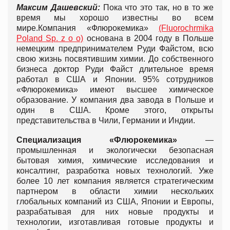
Максим Дашевский:
Пока что это так, но в то же
время мы хорошо известны во всем
мире.Компания «Флюрокемика»
(Fluorochrmika
Poland Sp. z o o)
основана в 2004 году в Польше
немецким предпринимателем Руди Файстом, всю
свою жизнь посвятившим химии. До собственного
бизнеса доктор Руди Файст длительное время
работал в США и Японии. 95% сотрудников
«Флюрокемика» имеют высшее химическое
образование. У компания два завода в Польше и
один в США. Кроме этого, открыты
представительства в Чили, Германии и Индии.
Специализация «Флюрокемика»
—
промышленная и экологически безопасная
бытовая химия, химические исследования и
консалтинг, разработка новых технологий. Уже
более 10 лет компания является стратегическим
партнером в области химии нескольких
глобальных компаний из США, Японии и Европы,
разрабатывая для них новые продукты и
технологии, изготавливая готовые продукты и