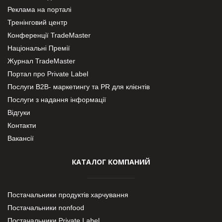
Реклама на порталі
Тренінговий центр
Конференції TradeMaster
Національні Премії
Журнал TradeMaster
Портал про Private Label
Послуги В2В- маркетингу та PR для клієнтів
Послуги з надання інформації
Відгуки
Контакти
Вакансії
КАТАЛОГ КОМПАНИЙ
Постачальники продуктів харчування
Постачальники nonfood
Постачальники Private Label