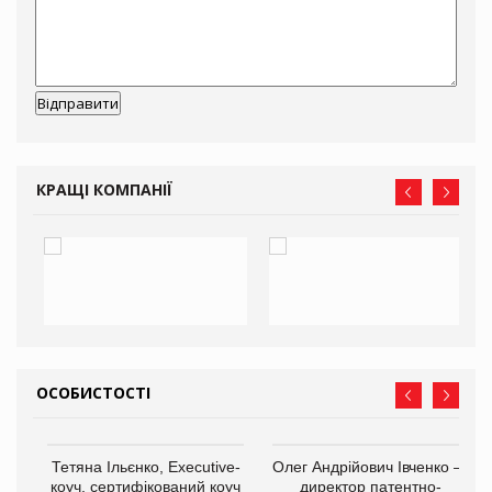
КРАЩІ КОМПАНІЇ
ОСОБИСТОСТІ
,
Тетяна Ільєнко, Executive-
Олег Андрійович Івченко —
ОВ
коуч, сертифікований коуч
директор патентно-