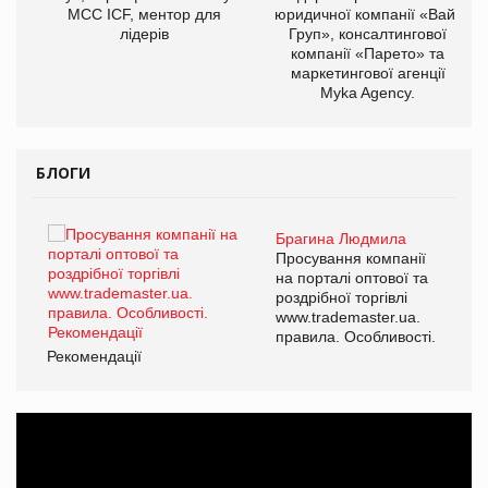
МСС ICF, ментор для
юридичної компанії «Вайз
лідерів
Груп», консалтингової
компанії «Парето» та
маркетингової агенції
Myka Agency.
БЛОГИ
Брагина Людмила
ї
Просування компанії
а
на порталі оптової та
роздрібної торгівлі
www.trademaster.ua.
і.
правила. Особливості.
Рекомендації
Ре