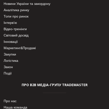
Новини України та закордону
Аналітика ринку
Топи про ринок
Інтерв’ю
Відео-тренінги
Світовий досвід
Інновації
Маркетинг&Продажі
Закупки
Логістика
Закон
Події
ПРО В2В МЕДІА-ГРУПУ TRADEMASTER
Про нас
Наша команда