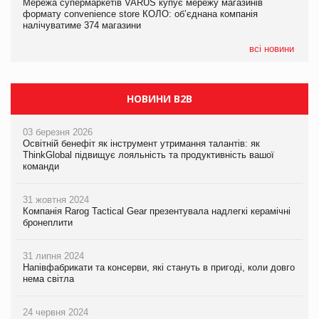
Мережа супермаркетів VARUS купує мережу магазинів
04.08.2026
Adidas витратила понад $1 млрд на маркетинг за квартал
формату convenience store КОЛО: об’єднана компанія
Через атаку РФ у Дніпрі пошкоджено склад шоколаду
налічуватиме 374 магазини
Millennium
всі новини
НОВИНИ B2B
03 березня 2026
Освітній бенефіт як інструмент утримання талантів: як
ThinkGlobal підвищує лояльність та продуктивність вашої
команди
31 жовтня 2024
Компанія Rarog Tactical Gear презентувала надлегкі керамічні
бронеплити
31 липня 2024
Напівфабрикати та консерви, які стануть в пригоді, коли довго
нема світла
24 червня 2024