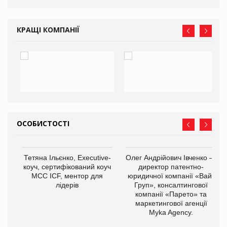
КРАЩІ КОМПАНІЇ
ОСОБИСТОСТІ
,
Тетяна Ільєнко, Executive-
Олег Андрійович Івченко —
ОВ
коуч, сертифікований коуч
директор патентно-
МСС ICF, ментор для
юридичної компанії «Вайз
лідерів
Груп», консалтингової
компанії «Парето» та
маркетингової агенції
Myka Agency.