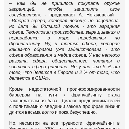
– нам бы
не пришлось покупать оружие
заграницей, чтобы защитить свое
государство»
, - продолжает А. Ногачевский –
«Вторая сфера, которая вообще не зацеплена,
но дала бы большой толчок - это аграрная
сфера. Технологии производства, выращивания и
переработки в мире передаются по
франчайзингу. Ну, и третья сфера, которая
каким-то образом уже задействована - это
сфера образования и медиа сфера. У нас неплохо
развита сфера общественного питания и
частично сфера ритейла. Но у нас это 5 % от
того, что делятся в Европе и 2 % от того, что
делается в США»
.
Кроме недостаточной проинформированности
барьером на пути к франчайзингу стала
законодательная база. Диалог предпринимателей
с политиками о введении закона про франчайзинг
длится весьма долго и пока безуспешно.
Но, несмотря на все трудности, франчайзинг в
Украине есть. 38% от всех франчайзинговых