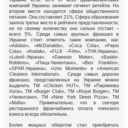
компаний Украины занимает сегмент ритейла. На
втором месте находится сфера общественного
питания. Она составляет 21%. Сфера образования
заняла третье место в рейтинге представленности,
но по своему количеству она сильно отстает –
всего 5%. Среди самых крупных франшиз в
Украине стоит отметить такие компании, как:
«Adidas», «McDonalds», «Coca Cola», «Pepsi
Cola», «Kodak», «FUJI –Film», «ТНК-Украина»,
«Lukoil–Украна», «Daewoo Motor», «Baskin-
Robbins», «Пица-Челентано», «Ben Franklin»,
«SPAR-Украина», «Uno Momento» и «American
Clearens International». Среди самых дорогих
франшиз, представленных на Украине можно
выделить ТМ «Chicken HUT», ТМ «Пиріжкова
Хата», ТМ «Burger Club», ТМ «Royal Burger», ТМ
«Челентано», ТМ «New York Street Pizza», ТМ
«Mafia». Примечательно, что в секторе
ресторанного франчайзинга оплата членского
взноса всегда обязательна.
Более мощных оборотов стал приобретать