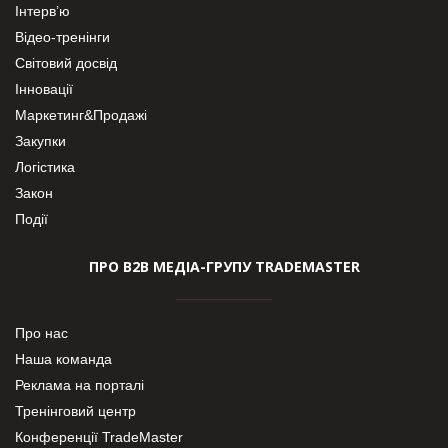
Інтерв’ю
Відео-тренінги
Світовий досвід
Інновації
Маркетинг&Продажі
Закупки
Логістика
Закон
Події
ПРО В2В МЕДІА-ГРУПУ TRADEMASTER
Про нас
Наша команда
Реклама на порталі
Тренінговий центр
Конференції TradeMaster