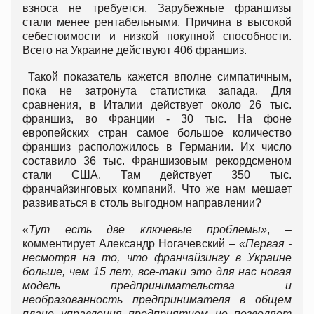
взноса не требуется. Зарубежные франшизы
стали менее рентабельными. Причина в высокой
себестоимости и низкой покупной способности.
Всего на Украине действуют 406 франшиз.
Такой показатель кажется вполне симпатичным,
пока не затронута статистика запада. Для
сравнения, в Италии действует около 26 тыс.
франшиз, во Франции - 30 тыс. На фоне
европейских стран самое большое количество
франшиз расположилось в Германии. Их число
составило 36 тыс. Франшизовым рекордсменом
стали США. Там действует 350 тыс.
франчайзинговых компаний. Что же нам мешает
развиваться в столь выгодном направлении?
«Тут есть две ключевые проблемы»
, –
комментирует Александр Ногачевский –
«
Первая -
несмотря на то, что франчайзингу в Украине
больше, чем 15 лет, все-таки это для нас новая
модель предпринимательства и
необразованность предпринимателя в общем
плане управления предприятием не позволяет