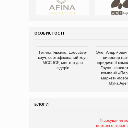
ОСОБИСТОСТІ
арас Ігорович,
Тетяна Ільєнко, Executive-
Олег Андрійович
иробництва ТОВ
коуч, сертифікований коуч
директор пат
Герчак"
МСС ICF, ментор для
юридичної компа
лідерів
Груп», консал
компанії «Пар
маркетингової
Myka Agen
БЛОГИ
Брагина Людмила
Просування компанії на