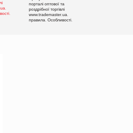
порталі оптової та
роздрібної торгівлі
www.trademaster.ua.
правила. Особливості.
Рекомендації