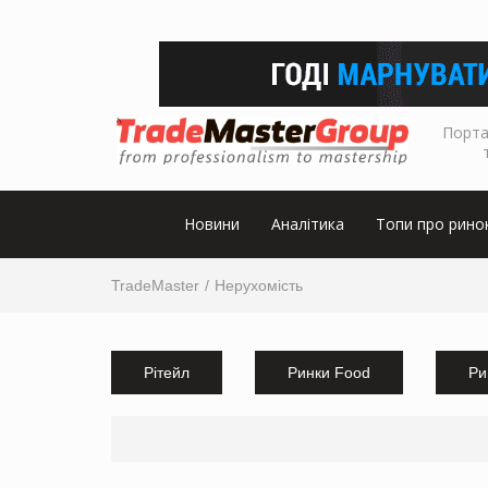
Порта
Новини
Аналітика
Топи про рино
TradeMaster
Нерухомість
Рітейл
Ринки Food
Ри