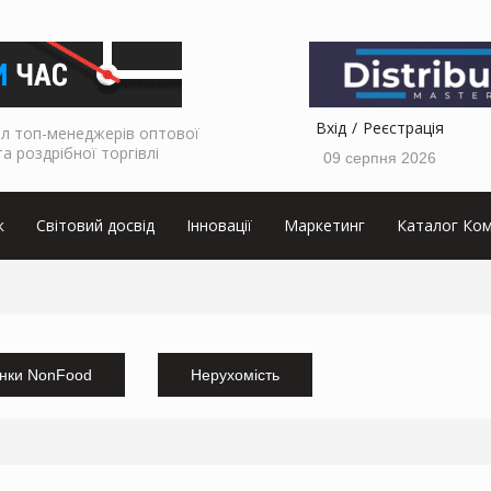
Вхід
Реєстрація
л топ-менеджерів оптової
та роздрібної торгівлі
09 серпня 2026
к
Світовий досвід
Інновації
Маркетинг
Каталог Ком
нки NonFood
Нерухомість