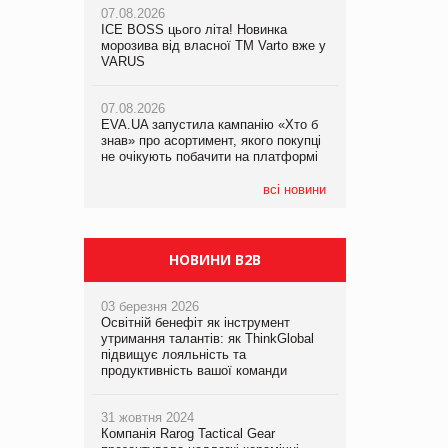
07.08.2026
ICE BOSS цього літа! Новинка
06.08.2026
07.08.2026
морозива від власної ТМ Varto вже у
Смачна новинка для хвостатих: у
Франція заборонила рекламні дзвінки
VARUS
VARUS з’явилися паучі Varto Paw
без згоди клієнтів
expert від власної ТМ Varto!
07.08.2026
EVA.UA запустила кампанію «Хто б
05.08.2026
знав» про асортимент, якого покупці
Мережа супермаркетів VARUS купує
не очікують побачити на платформі
мережу магазинів формату
convenience store КОЛО: об’єднана
компанія налічуватиме 374 магазини
всі новини
НОВИНИ B2B
03 березня 2026
Освітній бенефіт як інструмент
утримання талантів: як ThinkGlobal
підвищує лояльність та
продуктивність вашої команди
31 жовтня 2024
Компанія Rarog Tactical Gear