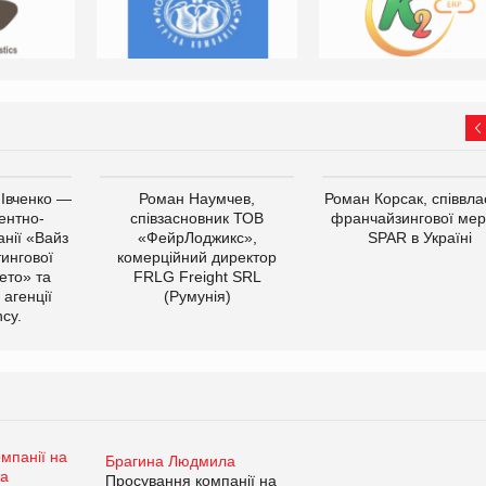
 Івченко —
Роман Наумчев,
Роман Корсак, співвла
ентно-
співзасновник ТОВ
франчайзингової мер
нії «Вайз
«ФейрЛоджикс»,
SPAR в Україні
тингової
комерційний директор
ето» та
FRLG Freight SRL
 агенції
(Румунія)
cy.
Брагина Людмила
Просування компанії на