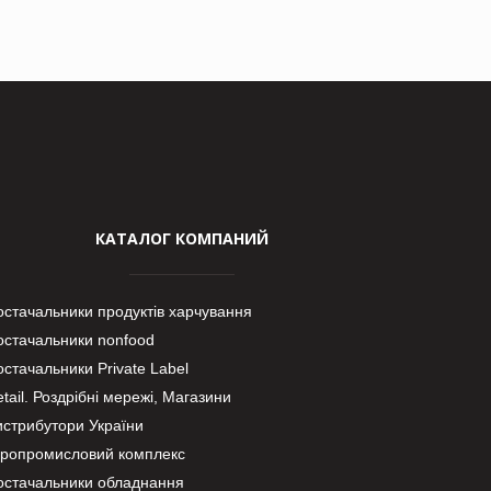
КАТАЛОГ КОМПАНИЙ
остачальники продуктів харчування
остачальники nonfood
стачальники Private Label
tail. Роздрібні мережі, Магазини
истрибутори України
гропромисловий комплекс
остачальники обладнання