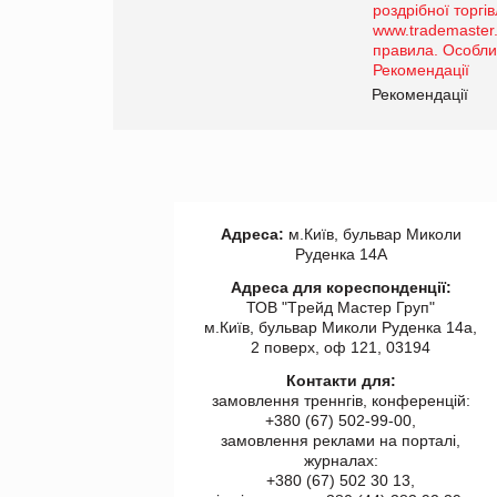
порталі оптової та
роздрібної торгівлі
www.trademaster.ua.
правила. Особливості.
ії
Рекомендації
Адреса:
м.Київ, бульвар Миколи
Руденка 14А
Адреса для кореспонденції:
ТОВ "Tрейд Мастер Груп"
м.Київ, бульвар Миколи Руденка 14а,
2 поверх, оф 121, 03194
Контакти для:
замовлення треннгів, конференцій:
+380 (67) 502-99-00,
замовлення реклами на порталі,
журналах:
+380 (67) 502 30 13,