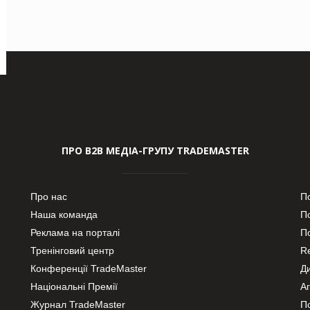
ПРО В2В МЕДІА-ГРУПУ TRADEMASTER
Про нас
П
Наша команда
П
Реклама на порталі
По
Тренінговий центр
Re
Конференції TradeMaster
Д
Національні Премії
А
Журнал TradeMaster
П