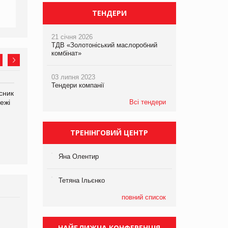
ТЕНДЕРИ
21 січня 2026
ТДВ «Золотоніський маслоробний
комбінат»
03 липня 2023
Тендери компанії
сник
Олексій Логачов-Михайлов
Яна Сараніна, директор
ежі
Файно маркет Директор
Всі тендери
компанії «УкраМарин»
департаменту з
виробництва
ТРЕНІНГОВИЙ ЦЕНТР
Яна Олентир
Тетяна Ільєнко
повний список
Брагина Людмила
Просування компанії на
НАЙБЛИЖЧА КОНФЕРЕНЦІЯ