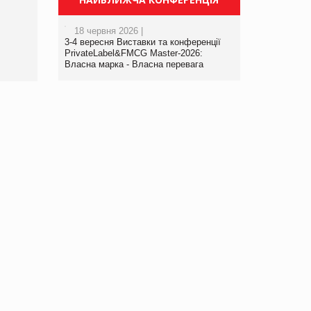
порталі оптової та
роздрібної торгівлі
18 червня 2026 |
www.trademaster.ua.
3-4 вересня Виставки та конференції
правила. Особливості.
PrivateLabel&FMCG Master-2026:
Власна марка - Власна перевага