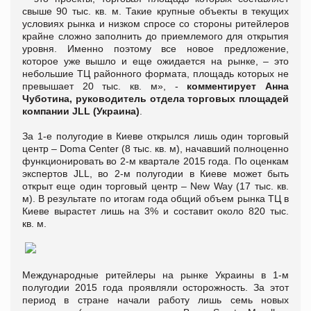
свыше 90 тыс. кв. м. Такие крупные объекты в текущих
условиях рынка и низком спросе со стороны ритейлеров
крайне сложно заполнить до приемлемого для открытия
уровня. Именно поэтому все новое предложение,
которое уже вышло и еще ожидается на рынке, – это
небольшие ТЦ районного формата, площадь которых не
превышает 20 тыс. кв. м», -
комментирует Анна
Чуботина, руководитель отдела торговых площадей
компании JLL (Украина)
.
За 1-е полугодие в Киеве открылся лишь один торговый
центр – Doma Center (8 тыс. кв. м), начавший полноценно
функционировать во 2-м квартале 2015 года. По оценкам
экспертов JLL, во 2-м полугодии в Киеве может быть
открыт еще один торговый центр – New Way (17 тыс. кв.
м). В результате по итогам года общий объем рынка ТЦ в
Киеве вырастет лишь на 3% и составит около 820 тыс.
кв. м.
Международные ритейлеры на рынке Украины в 1-м
полугодии 2015 года проявляли осторожность. За этот
период в стране начали работу лишь семь новых