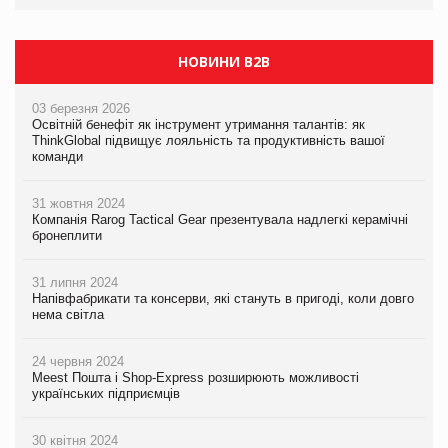
PrivateLabel&FMCG Master 2026
НОВИНИ B2B
03 березня 2026
Освітній бенефіт як інструмент утримання талантів: як
ThinkGlobal підвищує лояльність та продуктивність вашої
команди
31 жовтня 2024
Компанія Rarog Tactical Gear презентувала надлегкі керамічні
бронеплити
31 липня 2024
Напівфабрикати та консерви, які стануть в пригоді, коли довго
нема світла
24 червня 2024
Meest Пошта і Shop-Express розширюють можливості
українських підприємців
30 квітня 2024