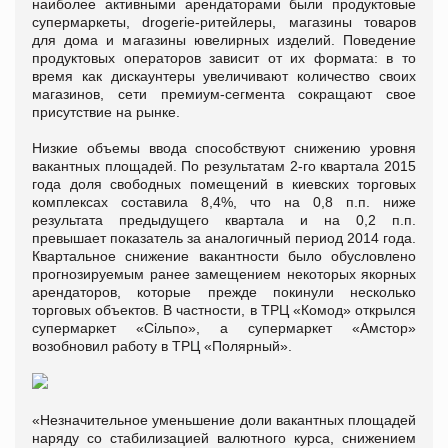
наиболее активными арендаторами были продуктовые
супермаркеты, drogerie-ритейлеры, магазины товаров
для дома и магазины ювелирных изделий. Поведение
продуктовых операторов зависит от их формата: в то
время как дискаунтеры увеличивают количество своих
магазинов, сети премиум-сегмента сокращают свое
присутствие на рынке.
Низкие объемы ввода способствуют снижению уровня
вакантных площадей. По результатам 2-го квартала 2015
года доля свободных помещений в киевских торговых
комплексах составила 8,4%, что на 0,8 п.п. ниже
результата предыдущего квартала и на 0,2 п.п.
превышает показатель за аналогичный период 2014 года.
Квартальное снижение вакантности было обусловлено
прогнозируемым ранее замещением некоторых якорных
арендаторов, которые прежде покинули несколько
торговых объектов. В частности, в ТРЦ «Комод» открылся
супермаркет «Сiльпо», а супермаркет «Амстор»
возобновил работу в ТРЦ «Полярный».
«Незначительное уменьшение доли вакантных площадей
наряду со стабилизацией валютного курса, снижением