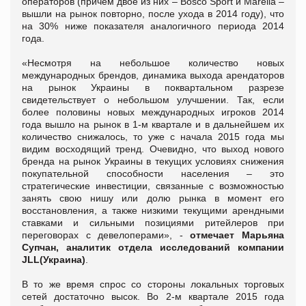
операторов (причем двое из них – Bosco Sport и Marella –
вышли на рынок повторно, после ухода в 2014 году), что
на 30% ниже показателя аналогичного периода 2014
года.
«Несмотря на небольшое количество новых
международных брендов, динамика выхода арендаторов
на рынок Украины в поквартальном разрезе
свидетельствует о небольшом улучшении. Так, если
более половины новых международных игроков 2014
года вышло на рынок в 1-м квартале и в дальнейшем их
количество снижалось, то уже с начала 2015 года мы
видим восходящий тренд. Очевидно, что выход нового
бренда на рынок Украины в текущих условиях снижения
покупательной способности населения – это
стратегические инвестиции, связанные с возможностью
занять свою нишу или долю рынка в момент его
восстановления, а также низкими текущими арендными
ставками и сильными позициями ритейлеров при
переговорах с девелоперами», -
отмечает
Марьяна
Супчан, аналитик отдела исследований компании
JLL
(Украина)
.
В то же время спрос со стороны локальных торговых
сетей достаточно высок. Во 2-м квартале 2015 года