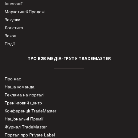
Інновації
Маркетинг&Продажі
Закупки
Логістика
Закон
Події
ПРО В2В МЕДІА-ГРУПУ TRADEMASTER
Про нас
Наша команда
Реклама на порталі
Тренінговий центр
Конференції TradeMaster
Національні Премії
Журнал TradeMaster
Портал про Private Label