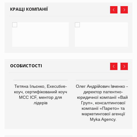
КРАЩІ КОМПАНІЇ
ОСОБИСТОСТІ
,
Тетяна Ільєнко, Executive-
Олег Андрійович Івченко —
ОВ
коуч, сертифікований коуч
директор патентно-
МСС ICF, ментор для
юридичної компанії «Вайз
лідерів
Груп», консалтингової
компанії «Парето» та
маркетингової агенції
Myka Agency.