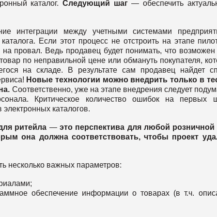
тронный каталог.
Следующий шаг
— обеспечить актуаль
ение интеграции между учетными системами предприят
аталога. Если этот процесс не отстроить на этапе пило
 на провал. Ведь продавец будет понимать, что возможен
ь товар по неправильной цене или обмануть покупателя, ко
егося на складе. В результате сам продавец найдет с
ервиса!
Новые технологии можно внедрить только в те
на.
Соответственно, уже на этапе внедрения следует подум
сонала. Критическое количество ошибок на первых ш
 электронных каталогов.
для ритейла
—
это перспектива для любой розничной 
орым она должна соответствовать, чтобы проект уда
ть несколько важных параметров:
риалами;
раммное обеспечение информации о товарах (в т.ч. опис