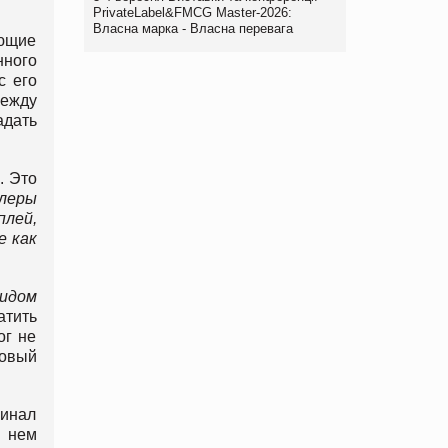
PrivateLabel&FMCG Master-2026:
Власна марка - Власна перевага
ующие
нного
с его
между
адать
. Это
леры
плей,
е как
идом
атить
ог не
новый
инал
а нем