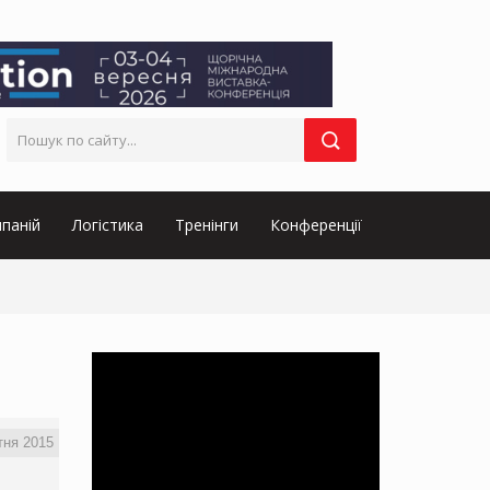
паній
Логістика
Тренінги
Конференції
тня 2015