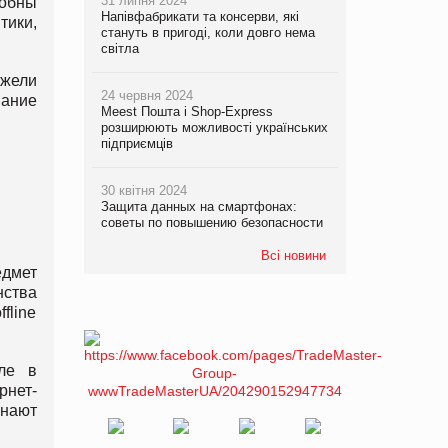
31 липня 2024
собны
Напівфабрикати та консерви, які
тики,
стануть в пригоді, коли довго нема
світла
ежели
24 червня 2024
мание
Meest Пошта і Shop-Express
розширюють можливості українських
підприємців
30 квітня 2024
Защита данных на смартфонах:
советы по повышению безопасности
Всі новини
едмет
нства
fline
йле в
рнет-
инают