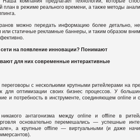
. Наша компания предлагает технологии, которые спо
 план в режиме реального времени, а также методы анали
ппинга.
ранов можно передать информацию более детально, н
и или статичные рекламные баннеры, и таким образом вни
ффективно.
 сети на появление инновации? Понимают
ывают для них современные интерактивные
переговоры с несколькими крупными ритейлерами на пр
к для оптимизации своих бизнес процессов. У больши
е и потребность в инструменте, соединяющем online и of
никакого антагонизма между online и offline в рите
 торговля основательно перемешались — успешные инте
але», а крупные offline — виртуальными (и даже нач
оммерсантов).