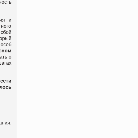
ность
ия и
тного
 сбой
торый
пособ
сном
ать о
агах
сети
лось
ания,