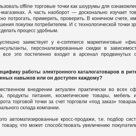
ьзовать offline торговые точки как шоурумы для ознакомле
-магазинах. А часть наоборот — досконально изучает то
ожно потрогать, примерить, проверить. В конечном счете, и
ения покупки потребителем. И с технологической точки з
сделать процесс удобным.
успешно заимствует у e-commerce маркетинговые «фиш
нсультанты, персонализированные скидки в зависимос
все это постепенно входит в арсенал продвинутых of
ецифику работы электронного каталога
товаров в рит
енных навыков или он
доступен каждому?
ественном внедрении актуален практически во всех с
а, продукты питания, косметические товары, мебель 
ота торговой точки за счет торговли «под заказ» товара
рального склада компании.
о автоматизированные кросс-продажи, т.е. подбор сис
товару, что может способствовать увеличению покупател