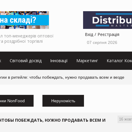
Вхід
Реєстрація
л топ-менеджерів оптової
та роздрібної торгівлі
07 серпня 2026
к
Світовий досвід
Інновації
Маркетинг
Каталог Ком
гии в ритейле: чтобы побеждать, нужно продавать всем и везде
нки NonFood
Нерухомість
16 жов
 ЧТОБЫ ПОБЕЖДАТЬ, НУЖНО ПРОДАВАТЬ ВСЕМ И