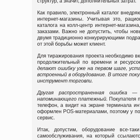
структур, а значит, дополнительных затрат.
Как правило, электронный каталог внедря
интернет-магазины. Учитывая это, раци
каталога на колл-центр интернет-магазина
заказами. Важно не допустить, чтобы но
двумя традиционно конкурирующими подраз
от этой борьбы может клиент.
Для тиражирования проекта необходимо вк
продолжительный по времени и ресурсое
делают ошибку уже на первом шаге, уст
встроенный в оборудование. В итоге поку
инструмент торговли.
Другая распространенная ошибка —
напоминающего платежный.
Покупателя п
телефон, а видит на экране терминала ин
оформлен POS-материалами, поэтому у пок
сервис.
Итак, допустим, оборудование все-та
самообслуживания, на который ссылают