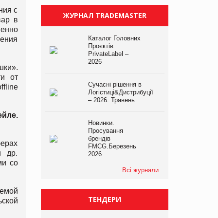
ния с
ЖУРНАЛ TRADEMASTER
вар в
менно
Каталог Головних
рения
Проєктів
PrivateLabel –
2026
ки».
ти от
Сучасні рішення в
fline
Логістиці&Дистрибуції
– 2026. Травень
ейле.
Новинки.
Просування
брендів
ферах
FMCG.Березень
и др.
2026
ми со
Всі журнали
темой
ТЕНДЕРИ
ьской