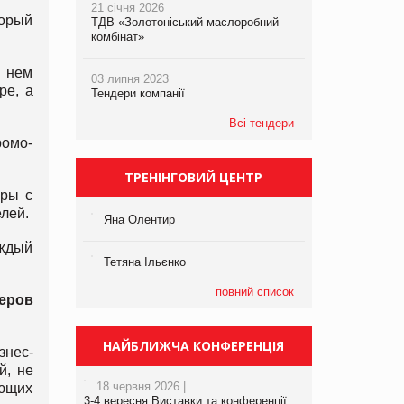
21 січня 2026
торый
ТДВ «Золотоніський маслоробний
комбінат»
 нем
03 липня 2023
ре, а
Тендери компанії
Всі тендери
ромо-
ТРЕНІНГОВИЙ ЦЕНТР
ары с
лей.
Яна Олентир
аждый
Тетяна Ільєнко
повний список
леров
НАЙБЛИЖЧА КОНФЕРЕНЦІЯ
знес-
й, не
18 червня 2026 |
ующих
3-4 вересня Виставки та конференції