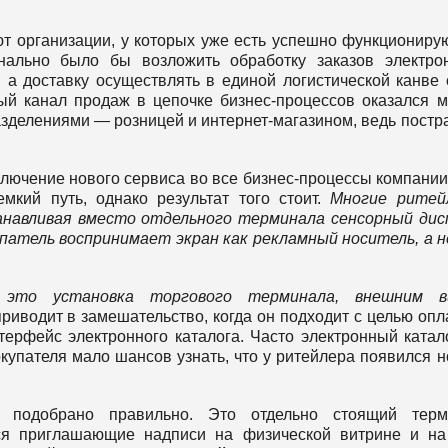
ют организации, у которых уже есть успешно функционир
онально было бы возложить обработку заказов электро
, а доставку осуществлять в единой логистической канве 
вый канал продаж в цепочке бизнес-процессов оказался 
делениями — розницей и интернет-магазином, ведь постр
лючение нового сервиса во все бизнес-процессы компании
мкий путь, однако результат того стоит.
Многие ритей
анавливая вместо отдельного терминала сенсорный дис
патель воспринимает экран как рекламный носитель, а н
 это установка торгового терминала, внешним в
риводит в замешательство, когда он подходит с целью опл
терфейс электронного каталога. Часто электронный катал
упателя мало шансов узнать, что у ритейлера появился 
ки подобрано правильно. Это отдельно стоящий терм
ся приглашающие надписи на физической витрине и н