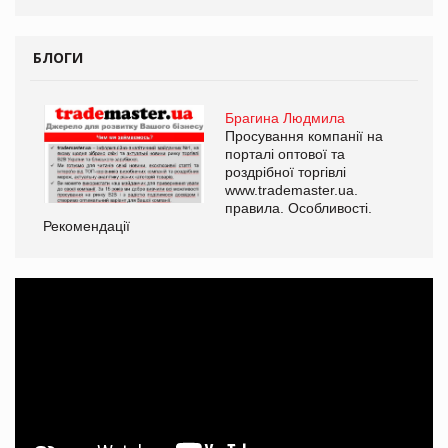
БЛОГИ
Брагина Людмила
Просування компанії на
порталі оптової та
роздрібної торгівлі
www.trademaster.ua.
правила. Особливості.
Рекомендації
Ре