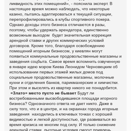
ликвидность этих помещений», - пояснила эксперт. В
настоящее время можно наблюдать, что некоторые
казино, пытаясь адаптироваться к текущей ситуации,
перепрофилировались в клубы спортивного покера.
Однако доходы этого бизнеса отличаются в разы,
поэтому, чтобы удержать арендатора, единственно
возможным выходом будет значительная коррекция
арендной ставки и других коммерческих условий
договоров. Кроме того, благодаря освобождению
помещений игорным бизнесом, у киевлян могут
появиться коммунальные продовольственные магазины и
заведения соцбыта. Самое время вспомнить озвученную
в январе идею мэром Киева Леонидом Черновецким об
использовании первых этажей жилых домов под
социальные продовольственные магазины, молочные
кухни и отделения банков, парикмахерские и химчистки.
При этом и выселять из квартир никого не понадобится.
«Злато» место пусто не бывает
Будут ли
востребованными высвободившиеся площади игорного
бизнеса? Однозначного ответа не дает никто. Даже в
силу того, что и в центре, и на окраинах города игорные
заведения находились в ключевых точках с хорошей
видимостью и легкой доступностью, где развиваться во
время кризиса не многим под силу. И только снижение
арендной ставки, льготные условия смогут привлечь