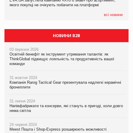
EVA.UA запустила кампанію «Хто б знав» про асортимент,
05.08.2026
якого покупці не очікують побачити на платформі
Мережа супермаркетів VARUS купує мережу магазинів
формату convenience store КОЛО: об’єднана компанія
налічуватиме 374 магазини
всі новини
НОВИНИ B2B
03 березня 2026
Освітній бенефіт як інструмент утримання талантів: як
ThinkGlobal підвищує лояльність та продуктивність вашої
команди
31 жовтня 2024
Компанія Rarog Tactical Gear презентувала надлегкі керамічні
бронеплити
31 липня 2024
Напівфабрикати та консерви, які стануть в пригоді, коли довго
нема світла
24 червня 2024
Meest Пошта і Shop-Express розширюють можливості