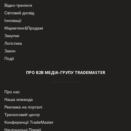
Відео-тренінги
Світовий досвід
Інновації
Маркетинг&Продажі
Закупки
Логістика
Закон
Події
ПРО В2В МЕДІА-ГРУПУ TRADEMASTER
Про нас
Наша команда
Реклама на порталі
Тренінговий центр
Конференції TradeMaster
Національні Премії