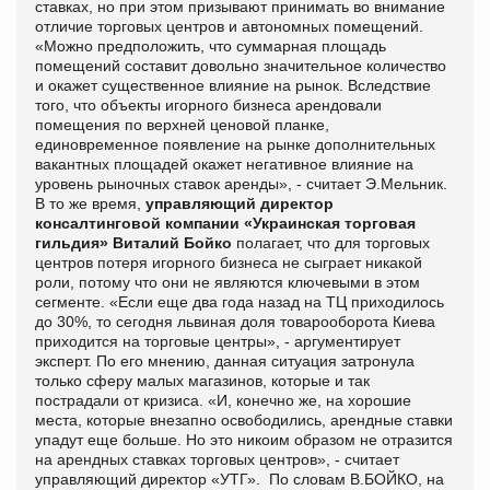
ставках, но при этом призывают принимать во внимание
отличие торговых центров и автономных помещений.
«Можно предположить, что суммарная площадь
помещений составит довольно значительное количество
и окажет существенное влияние на рынок. Вследствие
того, что объекты игорного бизнеса арендовали
помещения по верхней ценовой планке,
единовременное появление на рынке дополнительных
вакантных площадей окажет негативное влияние на
уровень рыночных ставок аренды», - считает Э.Мельник.
В то же время,
управляющий директор
консалтинговой компании «Украинская торговая
гильдия» Виталий Бойко
полагает, что для торговых
центров потеря игорного бизнеса не сыграет никакой
роли, потому что они не являются ключевыми в этом
сегменте. «Если еще два года назад на ТЦ приходилось
до 30%, то сегодня львиная доля товарооборота Киева
приходится на торговые центры», - аргументирует
эксперт. По его мнению, данная ситуация затронула
только сферу малых магазинов, которые и так
пострадали от кризиса. «И, конечно же, на хорошие
места, которые внезапно освободились, арендные ставки
упадут еще больше. Но это никоим образом не отразится
на арендных ставках торговых центров», - считает
управляющий директор «УТГ». По словам В.БОЙКО, на