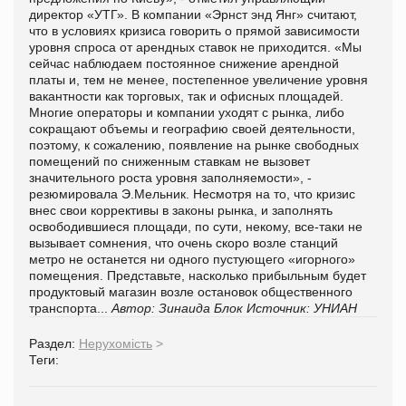
директор «УТГ». В компании «Эрнст энд Янг» считают,
что в условиях кризиса говорить о прямой зависимости
уровня спроса от арендных ставок не приходится. «Мы
сейчас наблюдаем постоянное снижение арендной
платы и, тем не менее, постепенное увеличение уровня
вакантности как торговых, так и офисных площадей.
Многие операторы и компании уходят с рынка, либо
сокращают объемы и географию своей деятельности,
поэтому, к сожалению, появление на рынке свободных
помещений по сниженным ставкам не вызовет
значительного роста уровня заполняемости», -
резюмировала Э.Мельник. Несмотря на то, что кризис
внес свои коррективы в законы рынка, и заполнять
освободившиеся площади, по сути, некому, все-таки не
вызывает сомнения, что очень скоро возле станций
метро не останется ни одного пустующего «игорного»
помещения. Представьте, насколько прибыльным будет
продуктовый магазин возле остановок общественного
транспорта...
Автор: Зинаида Блок
Источник:
УНИАН
Раздел:
Нерухомість
>
Теги: