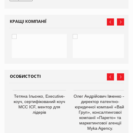
КРАЩІ КОМПАНІЇ
ОСОБИСТОСТІ
,
Тетяна Ільєнко, Executive-
Олег Андрійович Івченко —
ОВ
коуч, сертифікований коуч
директор патентно-
МСС ICF, ментор для
юридичної компанії «Вайз
лідерів
Груп», консалтингової
компанії «Парето» та
маркетингової агенції
Myka Agency.