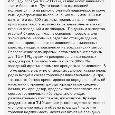
площадь порядка 100-200 кв.м, казино могут занимать 1
тыс. и более кв.м. Путем нехитрых вычислений
получается, что на рынок столичной недвижимости может
быть одновременно выброшено, как минимум, 150 тыс.
кв.м, а то и все 300 тыс. кв.м, принимая во внимание
приблизительность количества легальных/нелегальных
игорных заведений и их площадь. По данным экспертов,
игорный бизнес занимал, в основном, первые этажи
жилых домов, небольшие отдельно стоящие здания,
встроено-пристроенные помещения на оживленных
киевских улицах и практически на всех станциях метро.
Расположение зала игровых автоматов может служить
для ТЦ и ТРЦ одним из распространенных якорных
арендаторов. При этом большая часть (80-90%)
заведений игровых автоматов арендовала помещения. В
то же время, в отличие от игорных салонов, казино очень
редко входит в состав торгово-развлекательного центра,
так как этот бизнес ориентирован на определенный слой
населения с уровнем дохода гораздо выше среднего.
Казино, как арендатор, предпочитает располагаться в
составе гостиничных либо отдельно стоящих
развлекательных комплексов, дискоклубов.
Аренда
упадет, но не в ТЦ
Участники рынка сходятся во мнении,
что появление некоего объема площадей на рынке
торговой недвижимости может сказаться на арендных