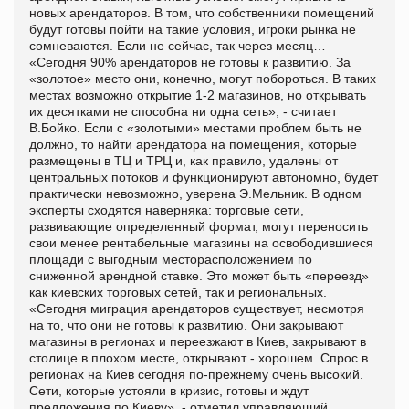
новых арендаторов. В том, что собственники помещений
будут готовы пойти на такие условия, игроки рынка не
сомневаются. Если не сейчас, так через месяц…
«Сегодня 90% арендаторов не готовы к развитию. За
«золотое» место они, конечно, могут побороться. В таких
местах возможно открытие 1-2 магазинов, но открывать
их десятками не способна ни одна сеть», - считает
В.Бойко. Если с «золотыми» местами проблем быть не
должно, то найти арендатора на помещения, которые
размещены в ТЦ и ТРЦ и, как правило, удалены от
центральных потоков и функционируют автономно, будет
практически невозможно, уверена Э.Мельник. В одном
эксперты сходятся наверняка: торговые сети,
развивающие определенный формат, могут переносить
свои менее рентабельные магазины на освободившиеся
площади с выгодным месторасположением по
сниженной арендной ставке. Это может быть «переезд»
как киевских торговых сетей, так и региональных.
«Сегодня миграция арендаторов существует, несмотря
на то, что они не готовы к развитию. Они закрывают
магазины в регионах и переезжают в Киев, закрывают в
столице в плохом месте, открывают - хорошем. Спрос в
регионах на Киев сегодня по-прежнему очень высокий.
Сети, которые устояли в кризис, готовы и ждут
предложения по Киеву», - отметил управляющий