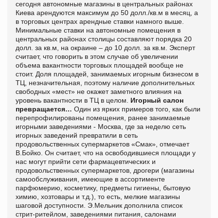
сегодня автономные магазины в центральных районах
Киева арендуются максимум до 50 долл./кв.м в месяц, а
в торговых центрах арендные ставки намного выше.
Минимальные ставки на автономные помещения в
центральных районах столицы составляют порядка 20
долл. за кв.м, на окраине – до 10 долл. за кв.м. Эксперт
считает, что говорить в этом случае об увеличении
объема вакантности торговых площадей вообще не
стоит. Доля площадей, занимаемых игорным бизнесом в
ТЦ, незначительная, поэтому наличие дополнительных
свободных «мест» не окажет заметного влияния на
уровень вакантности в ТЦ в целом.
Игорный салон
превращается…
Один из ярких примеров того, как были
перепрофилированы помещения, ранее занимаемые
игорными заведениями - Москва, где за неделю сеть
игорных заведений превратили в сеть
продовольственных супермаркетов «Смак», отмечает
В.Бойко. Он считает, что на освободившиеся площади у
нас могут прийти сети фармацевтических и
продовольственных супермаркетов, дрогери (магазины
самообслуживания, имеющие в ассортименте
парфюмерию, косметику, предметы гигиены, бытовую
химию, хозтовары и т.д.), то есть, мелкие магазины
шаговой доступности. Э.Мельник дополнила список
стрит-ритейлом, заведениями питания, салонами