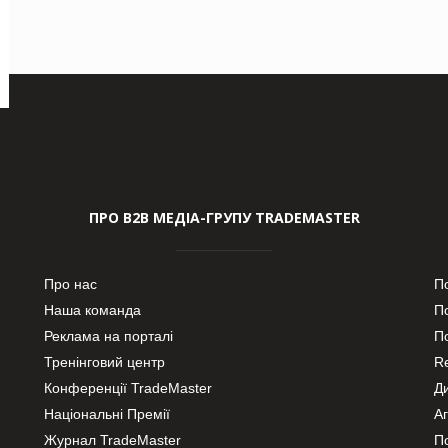
ПРО В2В МЕДІА-ГРУПУ TRADEMASTER
Про нас
П
Наша команда
П
Реклама на порталі
По
Тренінговий центр
Re
Конференції TradeMaster
Д
Національні Премії
А
Журнал TradeMaster
П