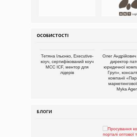
ОСОБИСТОСТІ
арас Ігорович,
Тетяна Ільєнко, Executive-
Олег Андрійович
иробництва ТОВ
коуч, сертифікований коуч
директор пат
Герчак"
МСС ICF, ментор для
юридичної компа
лідерів
Груп», консал
компанії «Пар
маркетингової
Myka Agen
БЛОГИ
Брагина Людмила
Просування компанії на