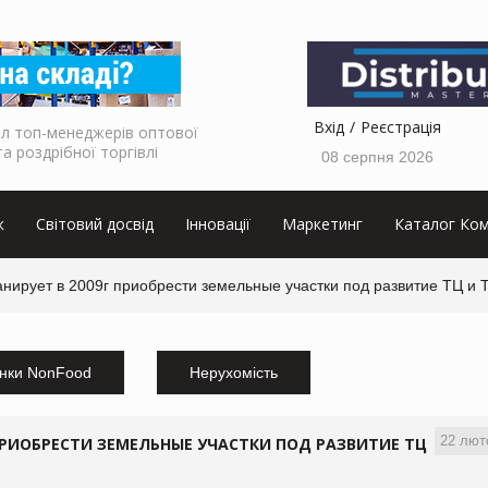
Вхід
Реєстрація
л топ-менеджерів оптової
та роздрібної торгівлі
08 серпня 2026
к
Світовий досвід
Інновації
Маркетинг
Каталог Ком
нирует в 2009г приобрести земельные участки под развитие ТЦ и 
нки NonFood
Нерухомість
22 лют
ПРИОБРЕСТИ ЗЕМЕЛЬНЫЕ УЧАСТКИ ПОД РАЗВИТИЕ ТЦ