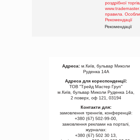
порталі оптової та
роздрібної торгівлі
www.trademaster.ua.
правила. Особливості.
ії
Рекомендації
Адреса:
м.Київ, бульвар Миколи
Руденка 14А
Адреса для кореспонденції:
ТОВ "Tрейд Мастер Груп"
м.Київ, бульвар Миколи Руденка 14а,
2 поверх, оф 121, 03194
Контакти для:
замовлення треннгів, конференцій:
+380 (67) 502-99-00,
замовлення реклами на порталі,
журналах:
+380 (67) 502 30 13,