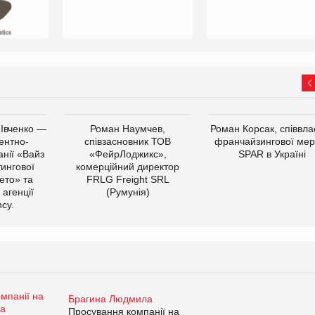
 Івченко —
Роман Наумчев,
Роман Корсак, співвла
ентно-
співзасновник ТОВ
франчайзингової мер
нії «Вайз
«ФейрЛоджикс»,
SPAR в Україні
тингової
комерційний директор
ето» та
FRLG Freight SRL
 агенції
(Румунія)
cy.
Брагина Людмила
Просування компанії на