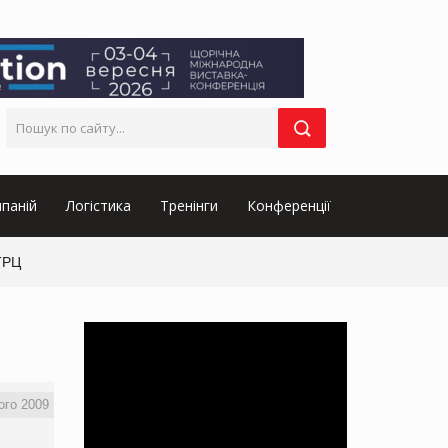
паній
Логістика
Тренінги
Конференції
ТРЦ
ого 2009