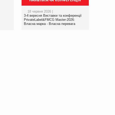
порталі оптової та
роздрібної торгівлі
18 червня 2026 |
www.trademaster.ua.
3-4 вересня Виставки та конференції
правила. Особливості.
PrivateLabel&FMCG Master-2026:
Власна марка - Власна перевага