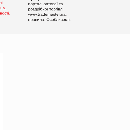
порталі оптової та
роздрібної торгівлі
www.trademaster.ua.
правила. Особливості.
Рекомендації