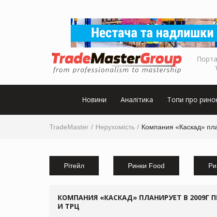
Порта
Новини
Аналітика
Топи про рино
TradeMaster
Нерухомість
Компания «Каскад» пла
Рітейл
Ринки Food
Ри
КОМПАНИЯ «КАСКАД» ПЛАНИРУЕТ В 2009Г 
И ТРЦ