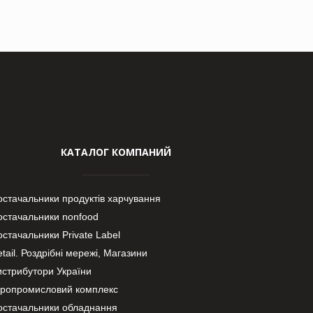
КАТАЛОГ КОМПАНИЙ
остачальники продуктів харчування
остачальники nonfood
стачальники Private Label
tail. Роздрібні мережі, Магазини
истрибутори України
гропромисловий комплекс
остачальники обладнання