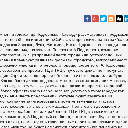
омпании Александр Подгорный, «Каскад» рассматривает предложен
тов торговой недвижимости. «Сейчас мы проводим анализ наиболее
родах как Харьков, Луцк, Житомир, Белая Церковь, на очереди - ещ
специалисты», - сказал он. По словам А.Подгорного, компания
расположенных в центральной части города или густонаселенных
омпания планирует развивать форматы городского, микрорайонного
оложения участка и потребности города. Кроме того, А.Подгорный
ь собственные проекты ТЦ и ТРЦ с нулевого цикла, но и покупать
ции. Строительство первых объектов начнется «как только будет
 Как сообщил директор департамента развития компании Александ
 о покупке земельных участков для развития проектов торговой
олее эффективного использования участков в таких городах как
еди - еще шесть предложений, которые будут изучать наши
ого, компания заинтересована в покупке земельных участков,
густонаселенных спальных массивах. При этом он добавил, что
го, микрорайонного или районного ТЦ и ТРЦ в зависимости от
. Кроме того, А.Подгорный сообщил, что компания будет не тольк
ого цикла, но и покупать качественные проекты на разных стадиях
нется «как только будет намечаться положительная динамика на