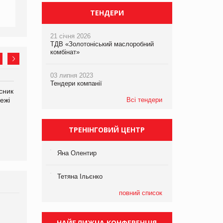
ТЕНДЕРИ
21 січня 2026
ТДВ «Золотоніський маслоробний
комбінат»
03 липня 2023
Тендери компанії
сник
Олексій Логачов-Михайлов
Яна Сараніна, директор
ежі
Файно маркет Директор
Всі тендери
компанії «УкраМарин»
департаменту з
виробництва
ТРЕНІНГОВИЙ ЦЕНТР
Яна Олентир
Тетяна Ільєнко
повний список
Брагина Людмила
Просування компанії на
НАЙБЛИЖЧА КОНФЕРЕНЦІЯ