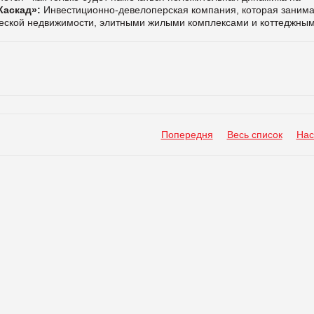
Каскад»:
Инвестиционно-девелоперская компания, которая занима
еской недвижимости, элитными жилыми комплексами и коттеджны
Попередня
Весь список
Нас