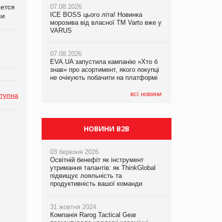
ется
07.08.2026
ICE BOSS цього літа! Новинка
06.08.2026
ми
07.08.2026
морозива від власної ТМ Varto вже у
Смачна новинка для хвостатих: у
Франція заборонила рекламні дзвінки
VARUS
VARUS з’явилися паучі Varto Paw
без згоди клієнтів
expert від власної ТМ Varto!
07.08.2026
EVA.UA запустила кампанію «Хто б
05.08.2026
знав» про асортимент, якого покупці
Мережа супермаркетів VARUS купує
не очікують побачити на платформі
мережу магазинів формату
convenience store КОЛО: об’єднана
компанія налічуватиме 374 магазини
всі новини
тупна
НОВИНИ B2B
03 березня 2026
Освітній бенефіт як інструмент
утримання талантів: як ThinkGlobal
підвищує лояльність та
продуктивність вашої команди
31 жовтня 2024
Компанія Rarog Tactical Gear