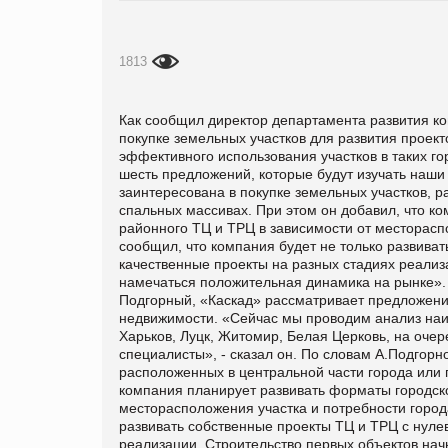
1813
Как сообщил директор департамента развития к
покупке земельных участков для развития проек
эффективного использования участков в таких го
шесть предложений, которые будут изучать наши 
заинтересована в покупке земельных участков, 
спальных массивах. При этом он добавил, что к
районного ТЦ и ТРЦ в зависимости от месторасп
сообщил, что компания будет не только развиват
качественные проекты на разных стадиях реализа
намечаться положительная динамика на рынке».
Подгорный, «Каскад» рассматривает предложения
недвижимости. «Сейчас мы проводим анализ наиб
Харьков, Луцк, Житомир, Белая Церковь, на очер
специалисты», - сказал он. По словам А.Подгорн
расположенных в центральной части города или 
компания планирует развивать форматы городско
месторасположения участка и потребности города
развивать собственные проекты ТЦ и ТРЦ с нулев
реализации. Строительство первых объектов нач