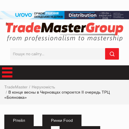
TradeMaster
Нерухомість
В конце весны в Черновцах откроется II очередь ТРЦ
«Бояновка»
Рітейл
Ринки Food