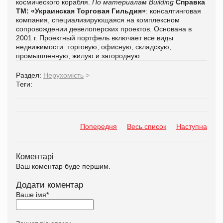
космического корабля.
По материалам Building
Справка
ТМ:
«Украинская Торговая Гильдия»
: консалтинговая
компания, специализирующаяся на комплексном
сопровождении девелоперских проектов. Основана в
2001 г. Проектный портфель включает все виды
недвижимости: торговую, офисную, складскую,
промышленную, жилую и загородную.
Раздел:
Нерухомість
>
Теги:
Попередня
Весь список
Наступна
Коментарі
Ваш коментар буде першим.
Додати коментар
Ваше імя
*