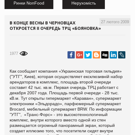
Ринки NonFood
Нерухомість
27 лютого 2009
В КОНЦЕ ВЕСНЫ В ЧЕРНОВЦАХ
ОТКРОЕТСЯ II ОЧЕРЕДЬ ТРЦ «БОЯНОВКА»
1977
Как сообщает компания «Украинская торговая гильдия»
("УТГ", Киев), которая осуществляет ексклюзивній набор
арендаторов в комплекс, площадь второй очереди
составит 42 тыс. кв.м. Первая очередь ТРЦ работает с
декабря 2007 года. Площадь первой очереди - 28 тыс.
кВ.м. Тут открыты гипермаркет «Караван», супермаркет
электроники «Эльдорадо», парфюмерный супермаркет
Brocard, мебельный супермаркет BRW. По информации
"УТГ", «Транс-Форс» - это высокотехнологичный
комплекс, внутри которого вместо одной из стен
размещается огромный панорамный экран, который
создает иллюзию того, что посетители сидят внутри