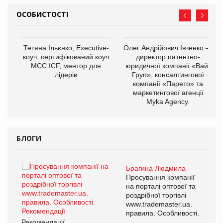
ОСОБИСТОСТІ
,
Тетяна Ільєнко, Executive-
Олег Андрійович Івченко —
ОВ
коуч, сертифікований коуч
директор патентно-
МСС ICF, ментор для
юридичної компанії «Вайз
лідерів
Груп», консалтингової
компанії «Парето» та
маркетингової агенції
Myka Agency.
БЛОГИ
Брагина Людмила
ї
Просування компанії
а
на порталі оптової та
роздрібної торгівлі
www.trademaster.ua.
і.
правила. Особливості.
Рекомендації
Ре