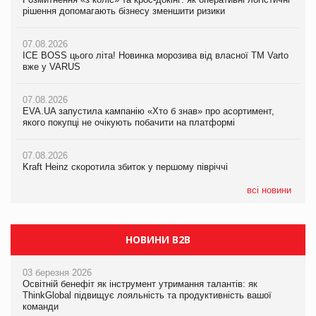
рішення допомагають бізнесу зменшити ризики
вже у VARUS
07.08.2026
07.08.2026
07.08.2026
Продажі Hugo Boss впали на 9%
ICE BOSS цього літа! Новинка морозива від власної ТМ Varto
EVA.UA запустила кампанію «Хто б знав» про асортимент,
вже у VARUS
якого покупці не очікують побачити на платформі
07.08.2026
Франція заборонила рекламні дзвінки без згоди клієнтів
07.08.2026
06.08.2026
EVA.UA запустила кампанію «Хто б знав» про асортимент,
Смачна новинка для хвостатих: у VARUS з’явилися паучі
06.08.2026
якого покупці не очікують побачити на платформі
Varto Paw expert від власної ТМ Varto!
Починають діяти нові правила імпорту продукції тваринного
походження до ЄС
07.08.2026
05.08.2026
Kraft Heinz скоротила збиток у першому півріччі
Мережа супермаркетів VARUS купує мережу магазинів
формату convenience store КОЛО: об’єднана компанія
налічуватиме 374 магазини
всі новини
НОВИНИ B2B
03 березня 2026
Освітній бенефіт як інструмент утримання талантів: як
ThinkGlobal підвищує лояльність та продуктивність вашої
команди