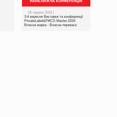
НАЙБЛИЖЧА КОНФЕРЕНЦІЯ
порталі оптової та
роздрібної торгівлі
18 червня 2026 |
www.trademaster.ua.
3-4 вересня Виставки та конференції
правила. Особливості.
PrivateLabel&FMCG Master-2026:
Власна марка - Власна перевага