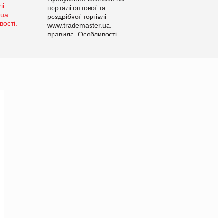
порталі оптової та
роздрібної торгівлі
www.trademaster.ua.
правила. Особливості.
Рекомендації