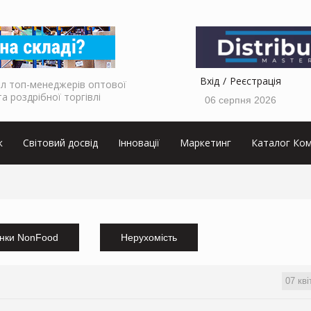
Вхід
Реєстрація
л топ-менеджерів оптової
та роздрібної торгівлі
06 серпня 2026
к
Світовий досвід
Інновації
Маркетинг
Каталог Ком
нки NonFood
Нерухомість
07 кві