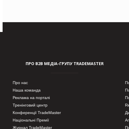
ПРО В2В МЕДІА-ГРУПУ TRADEMASTER
Про нас
П
Наша команда
П
Реклама на порталі
По
Тренінговий центр
Re
Конференції TradeMaster
Д
Національні Премії
А
Журнал TradeMaster
П