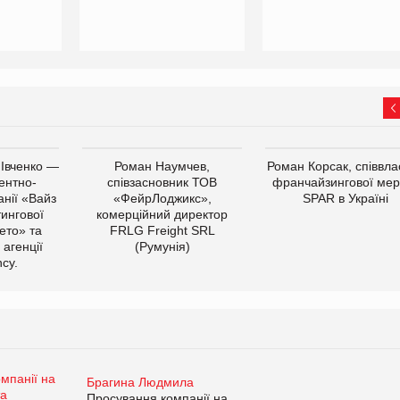
 Івченко —
Роман Наумчев,
Роман Корсак, співвла
ентно-
співзасновник ТОВ
франчайзингової мер
нії «Вайз
«ФейрЛоджикс»,
SPAR в Україні
тингової
комерційний директор
ето» та
FRLG Freight SRL
 агенції
(Румунія)
cy.
Брагина Людмила
Просування компанії на