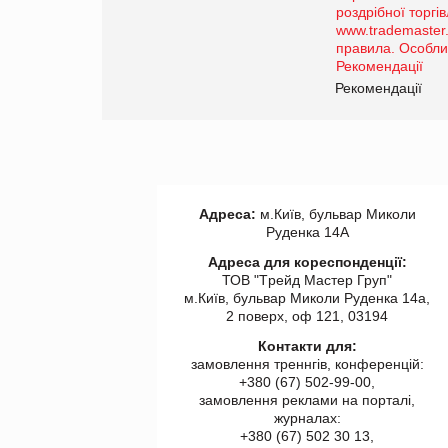
порталі оптової та
роздрібної торгівлі
www.trademaster.ua.
правила. Особливості.
ії
Рекомендації
Адреса:
м.Київ, бульвар Миколи
Руденка 14А
Адреса для кореспонденції:
ТОВ "Tрейд Мастер Груп"
м.Київ, бульвар Миколи Руденка 14а,
2 поверх, оф 121, 03194
Контакти для:
замовлення треннгів, конференцій:
+380 (67) 502-99-00,
замовлення реклами на порталі,
журналах:
+380 (67) 502 30 13,