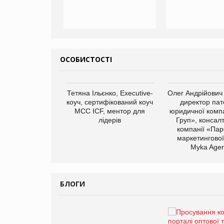
ОСОБИСТОСТІ
арас Ігорович,
Тетяна Ільєнко, Executive-
Олег Андрійович
иробництва ТОВ
коуч, сертифікований коуч
директор пат
Герчак"
МСС ICF, ментор для
юридичної компа
лідерів
Груп», консал
компанії «Пар
маркетингової
Myka Agen
БЛОГИ
Брагина Людмила
Просування компанії на