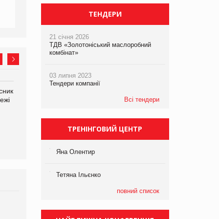
ТЕНДЕРИ
21 січня 2026
ТДВ «Золотоніський маслоробний
комбінат»
03 липня 2023
Тендери компанії
сник
Олексій Логачов-Михайлов
Яна Сараніна, директор
ежі
Файно маркет Директор
Всі тендери
компанії «УкраМарин»
департаменту з
виробництва
ТРЕНІНГОВИЙ ЦЕНТР
Яна Олентир
Тетяна Ільєнко
повний список
Брагина Людмила
Просування компанії на