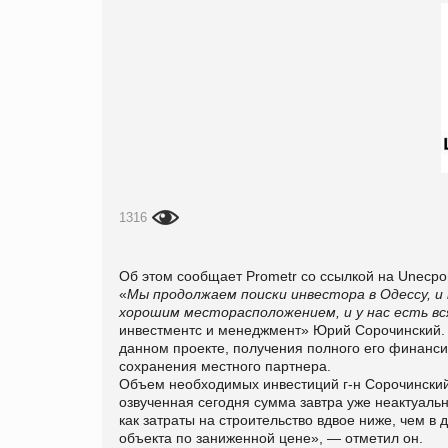
1316
Об этом сообщает Prometr со ссылкой на Unecpor
«
Мы продолжаем поиски инвестора в Одессу, 
хорошим месторасположением, и у нас есть в
инвестментс и менеджмент» Юрий Сорочинский. 
данном проекте, получения полного его финанси
сохранения местного партнера.
Объем необходимых инвестиций г-н Сорочинский 
озвученная сегодня сумма завтра уже неактуальн
как затраты на строительство вдвое ниже, чем в
объекта по заниженной цене», — отметил он.