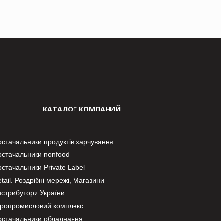
КАТАЛОГ КОМПАНИЙ
остачальники продуктів харчування
остачальники nonfood
стачальники Private Label
tail. Роздрібні мережі, Магазини
истрибутори України
гропромисловий комплекс
остачальники обладнання