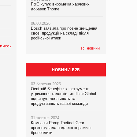
P&G купує виробника харчових
P&G купує виробника харчових
добавок Thorne
добавок Thorne
05.08.2026
Смачне поповнення дитячого меню:
06.08.2026
06.08.2026
у VARUS з’явилися новинки від ТМ
Bosch заявила про повне знищення
Bosch заявила про повне знищення
ТОКЕРИ
своєї продукції на складі після
своєї продукції на складі після
російської атаки
російської атаки
05.08.2026
список
Сергій Лісунов про заморожені
всі новини
хлібобулочні вироби на
PrivateLabel&FMCG Master 2026
НОВИНИ B2B
03 березня 2026
Освітній бенефіт як інструмент
утримання талантів: як ThinkGlobal
підвищує лояльність та
продуктивність вашої команди
31 жовтня 2024
Компанія Rarog Tactical Gear
презентувала надлегкі керамічні
бронеплити