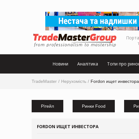
Порта
Новини
Аналітика
Топи про рино
TradeMaster
Нерухомість
Fordon ищет инвестора
Рітейл
Ринки Food
Ри
FORDON ИЩЕТ ИНВЕСТОРА