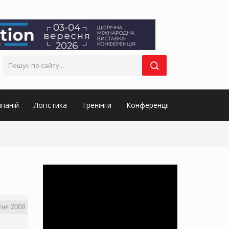
паній
Логістика
Тренінги
Конференції
тня 2009