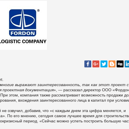
t.
и многие выражают заинтересованность, так как этот проект с
ся проектная документация
», — рассказал директор ООО «Фордо
При этом, компания также рассматривает возможность продажи до
рования, вхождения заинтересованного лица в капитал при услови
не озвучил, добавив, что «с каждым днем эта цифра меняется, и
а». По его мнению, сегодня самое лучшее время для строительства
 докризисный период. «Сейчас можно успеть построить большую час