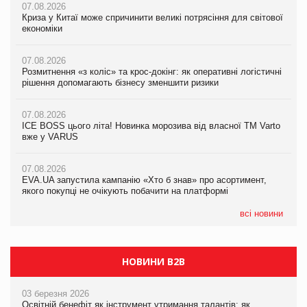
07.08.2026
07.08.2026
Криза у Китаї може спричинити великі потрясіння для світової
07.08.2026
Криза у Китаї може спричинити великі потрясіння для світової
економіки
ICE BOSS цього літа! Новинка морозива від власної ТМ Varto
економіки
вже у VARUS
07.08.2026
07.08.2026
Розмитнення «з коліс» та крос-докінг: як оперативні логістичні
07.08.2026
Kraft Heinz скоротила збиток у першому півріччі
рішення допомагають бізнесу зменшити ризики
EVA.UA запустила кампанію «Хто б знав» про асортимент,
якого покупці не очікують побачити на платформі
07.08.2026
07.08.2026
Продажі Hugo Boss впали на 9%
ICE BOSS цього літа! Новинка морозива від власної ТМ Varto
06.08.2026
вже у VARUS
Смачна новинка для хвостатих: у VARUS з’явилися паучі
07.08.2026
Varto Paw expert від власної ТМ Varto!
Франція заборонила рекламні дзвінки без згоди клієнтів
07.08.2026
EVA.UA запустила кампанію «Хто б знав» про асортимент,
05.08.2026
якого покупці не очікують побачити на платформі
Мережа супермаркетів VARUS купує мережу магазинів
формату convenience store КОЛО: об’єднана компанія
налічуватиме 374 магазини
всі новини
НОВИНИ B2B
03 березня 2026
Освітній бенефіт як інструмент утримання талантів: як