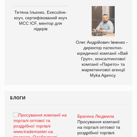
,
Тетяна Ільєнко, Executive-
ОВ
коуч, сертифікований коуч
МСС ICF, ментор для
лідерів
Олег Андрійович Івченко —
директор патентно-
юридичної компанії «Вайз
Груп», консалтингової
компанії «Парето» та
маркетингової агенції
Myka Agency.
БЛОГИ
Брагина Людмила
ї
Просування компанії
а
на порталі оптової та
роздрібної торгівлі