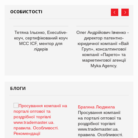
ОСОБИСТОСТІ
,
Тетяна Ільєнко, Executive-
Олег Андрійович Івченко —
ОВ
коуч, сертифікований коуч
директор патентно-
МСС ICF, ментор для
юридичної компанії «Вайз
лідерів
Груп», консалтингової
компанії «Парето» та
маркетингової агенції
Myka Agency.
БЛОГИ
Брагина Людмила
ї
Просування компанії
а
на порталі оптової та
роздрібної торгівлі
www.trademaster.ua.
і.
правила. Особливості.