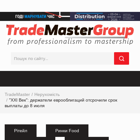
TradeMaster
Нерухомість
"XXI Век": держатели еврооблигаций отсрочили срок
выплаты до 8 июля
Рітейл
Ринки Food