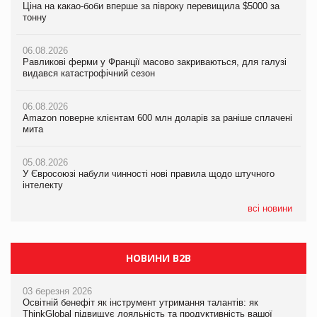
Ціна на какао-боби вперше за півроку перевищила $5000 за
Мережа супермаркетів VARUS купує мережу магазинів
Равликові ферми у Франції масово закриваються, для галузі
тонну
формату convenience store КОЛО: об’єднана компанія
видався катастрофічний сезон
налічуватиме 374 магазини
06.08.2026
06.08.2026
Равликові ферми у Франції масово закриваються, для галузі
05.08.2026
Amazon поверне клієнтам 600 млн доларів за раніше сплачені
видався катастрофічний сезон
Російська атака 5 серпня стала одним із наймасштабніших
мита
ударів по українському бізнесу за час повномасштабної війни
06.08.2026
05.08.2026
Amazon поверне клієнтам 600 млн доларів за раніше сплачені
05.08.2026
У Євросоюзі набули чинності нові правила щодо штучного
мита
Смачне поповнення дитячого меню: у VARUS з’явилися
інтелекту
новинки від ТМ ТОКЕРИ
05.08.2026
05.08.2026
У Євросоюзі набули чинності нові правила щодо штучного
05.08.2026
Рекламна платформа вимагає від Google компенсацію за
інтелекту
Сергій Лісунов про заморожені хлібобулочні вироби на
втрату 6,9 трлн рекламних показів
PrivateLabel&FMCG Master 2026
всі новини
НОВИНИ B2B
03 березня 2026
Освітній бенефіт як інструмент утримання талантів: як
ThinkGlobal підвищує лояльність та продуктивність вашої