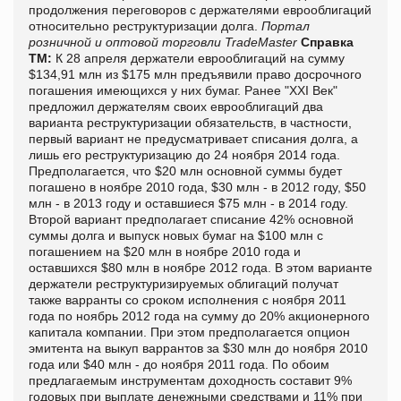
продолжения переговоров с держателями еврооблигаций
относительно реструктуризации долга.
Портал
розничной и оптовой торговли TradeMaster
Справка
ТМ:
К 28 апреля держатели еврооблигаций на сумму
$134,91 млн из $175 млн предъявили право досрочного
погашения имеющихся у них бумаг. Ранее "XXI Век"
предложил держателям своих еврооблигаций два
варианта реструктуризации обязательств, в частности,
первый вариант не предусматривает списания долга, а
лишь его реструктуризацию до 24 ноября 2014 года.
Предполагается, что $20 млн основной суммы будет
погашено в ноябре 2010 года, $30 млн - в 2012 году, $50
млн - в 2013 году и оставшиеся $75 млн - в 2014 году.
Второй вариант предполагает списание 42% основной
суммы долга и выпуск новых бумаг на $100 млн с
погашением на $20 млн в ноябре 2010 года и
оставшихся $80 млн в ноябре 2012 года. В этом варианте
держатели реструктуризируемых облигаций получат
также варранты со сроком исполнения с ноября 2011
года по ноябрь 2012 года на сумму до 20% акционерного
капитала компании. При этом предполагается опцион
эмитента на выкуп варрантов за $30 млн до ноября 2010
года или $40 млн - до ноября 2011 года. По обоим
предлагаемым инструментам доходность составит 9%
годовых при выплате денежными средствами и 11% при