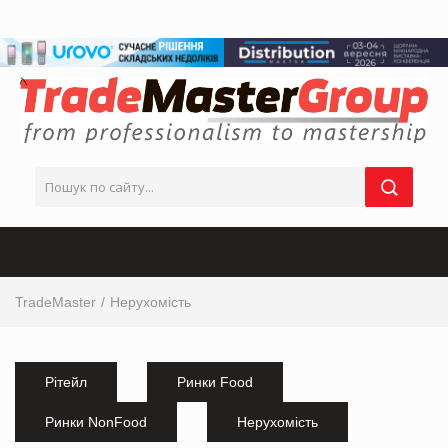
TradeMaster
Нерухомість
Рітейл
Ринки Food
Ринки NonFood
Нерухомість