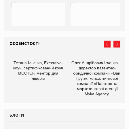
ОСОБИСТОСТІ
,
Тетяна Ільєнко, Executive-
Олег Андрійович Івченко —
ОВ
коуч, сертифікований коуч
директор патентно-
МСС ICF, ментор для
юридичної компанії «Вайз
лідерів
Груп», консалтингової
компанії «Парето» та
маркетингової агенції
Myka Agency.
БЛОГИ