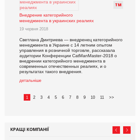
Т
М
Внедрение категорийного
менеджмента в украинских реалиях
19 червня 2018
Светлана Дмитриева — внедренец категорийного
менеджмента в Украине с 14 летним опытом
управления в розничной торговле, рассказала
аудитории Конференции CatManMaster-2018 о
внедрении категорийного менеджмента в
современных отечественных реалиях, и о
результатах такого внедрения.
детальніше
1
2
3
4
5
6
7
8
9
10
11
>>
КРАЩІ КОМПАНІЇ