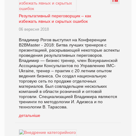
Т
М
Результативный переговорщик – как
избежать явных и скрытых ошибок
06 вересня 2018
Владимир Рогов выступил на Конференции
B2BMaster - 2018: Битва лучших тренеров с
презентацией, раскрывающей некоторые аспекты
проведения результативных переговоров.
Владимир — бизнес тренер, член Всеукраинской
Ассоциации Консультантов по Управлению IMC-
Ukraine, тренер – практик с 20 летним опытом
ведения бизнеса. Он создал национальную
торговую сеть по продаже отделочных
материалов. Был совладельцем нескольких
компаний в области розничной и оптовой
торговли. Специализацией Владимира являются
тренинги по методологии И. Адизеса и по
технологии В. Тарасова.
детальніше