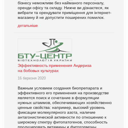
бізнесу неможливе без найманого персоналу,
оренди офісу та складу. Нижче ви дізнаєтеся, як
вибрати та орендувати приміщення для інтернет-
магазину й не допустити поширених помилок.
детальніше
Эффективность применения Андериза
на бобовых культурах
16 березня 2020
Важным условием создания биопрепарата и
эффективного его применения на производстве
является поиск и сочетание в формуляции
нужных штаммов, обеспечивающих хозяйственно
ценные свойства: например, высокий уровень
фиксации молекулярного азота, наличие
антагонистической активности по отношению к
широкому спектру фитопатогенов, способность
продуцировать витамины и фитогормоны.