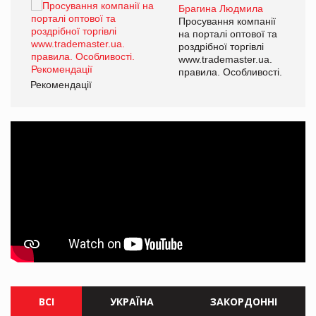
Брагина Людмила
ї
Просування компанії
а
на порталі оптової та
роздрібної торгівлі
www.trademaster.ua.
і.
правила. Особливості.
Рекомендації
Ре
ВСІ
УКРАЇНА
ЗАКОРДОННІ