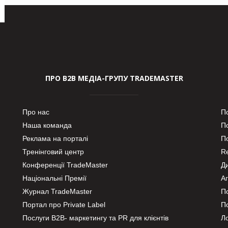
ПРО В2В МЕДІА-ГРУПУ TRADEMASTER
Про нас
П
Наша команда
П
Реклама на порталі
По
Тренінговий центр
Re
Конференції TradeMaster
Д
Національні Премії
А
Журнал TradeMaster
П
Портал про Private Label
П
Послуги В2В- маркетингу та PR для клієнтів
Ло