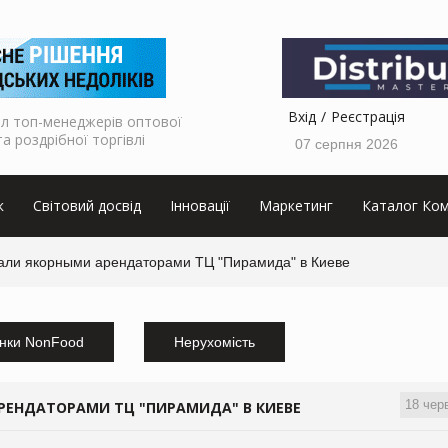
Вхід
Реєстрація
л топ-менеджерів оптової
та роздрібної торгівлі
07 серпня 2026
к
Світовий досвід
Інновації
Маркетинг
Каталог Ком
стали якорными арендаторами ТЦ "Пирамида" в Киеве
нки NonFood
Нерухомість
18 чер
АРЕНДАТОРАМИ ТЦ "ПИРАМИДА" В КИЕВЕ