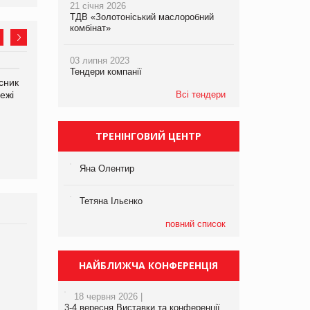
21 січня 2026
ТДВ «Золотоніський маслоробний
комбінат»
03 липня 2023
Тендери компанії
сник
Олексій Логачов-Михайлов
Яна Сараніна, директор
ежі
Файно маркет Директор
Всі тендери
компанії «УкраМарин»
департаменту з
виробництва
ТРЕНІНГОВИЙ ЦЕНТР
Яна Олентир
Тетяна Ільєнко
повний список
Брагина Людмила
Просування компанії на
НАЙБЛИЖЧА КОНФЕРЕНЦІЯ
порталі оптової та
роздрібної торгівлі
18 червня 2026 |
www.trademaster.ua.
3-4 вересня Виставки та конференції