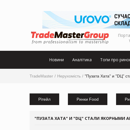
Порта
Новини
Аналітика
Топи про рино
TradeMaster
Нерухомість
"Пузата Хата" и "DЦ" 
Рітейл
Ринки Food
Ри
"ПУЗАТА ХАТА" И "DЦ" СТАЛИ ЯКОРНЫМИ 