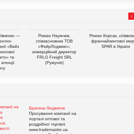
 Івченко —
Роман Наумчев,
Роман Корсак, співвла
ентно-
співзасновник ТОВ
франчайзингової мер
нії «Вайз
«ФейрЛоджикс»,
SPAR в Україні
тингової
комерційний директор
ето» та
FRLG Freight SRL
 агенції
(Румунія)
cy.
Брагина Людмила
Просування компанії на
порталі оптової та
роздрібної торгівлі
www.trademaster.ua.