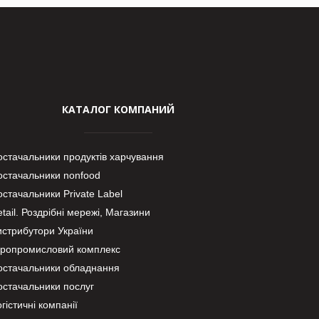
КАТАЛОГ КОМПАНИЙ
остачальники продуктів харчування
остачальники nonfood
стачальники Private Label
tail. Роздрібні мережі, Магазини
истрибутори України
гропромисловий комплекс
остачальники обладнання
остачальники послуг
гістичні компанії