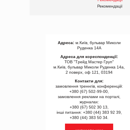
правила. Особливості.
ії
Рекомендації
Адреса:
м.Київ, бульвар Миколи
Руденка 14А
Адреса для кореспонденції:
ТОВ "Tрейд Мастер Груп"
м.Київ, бульвар Миколи Руденка 14а,
2 поверх, оф 121, 03194
Контакти для:
замовлення треннгів, конференцій:
+380 (67) 502-99-00,
замовлення реклами на порталі,
журналах:
+380 (67) 502 30 13,
інші питання: +380 (44) 383 92 39,
+380 (44) 383 50 34.