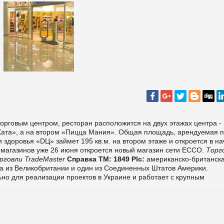
орговым центром, ресторан расположится на двух этажах центра -
Хата», а на втором «Пицца Мания». Общая площадь, арендуемая 
и здоровья «DЦ» займет 195 кв.м. на втором этаже и откроется в н
 магазинов уже 26 июня откроется новый магазин сети ECCO.
Торг
рговли TradeMaster
Справка ТМ:
1849 Plc:
американско-британск
два из Великобритании и один из Соединенных Штатов Америки.
ьно для реализации проектов в Украине и работает с крупным