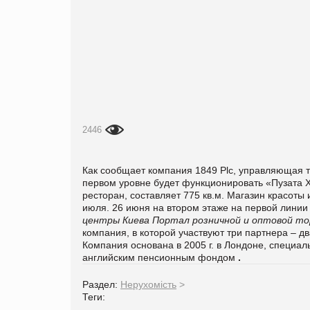
2446
Как сообщает компания 1849 Plc, управляющая т
первом уровне будет функционировать «Пузата 
ресторан, составляет 775 кв.м. Магазин красоты 
июля. 26 июня на втором этаже на первой линии
центры Киева
Портал розничной и оптовой то
компания, в которой участвуют три партнера – 
Компания основана в 2005 г. в Лондоне, специал
английским пенсионным фондом
.
Раздел:
Нерухомість
>
Теги: