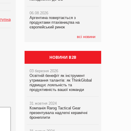
06.08.2026
06.08.2026
05.08.2026
Аргентина повертається з
Аргентина повертається з
Смачне поповнення дитячого меню:
тупна
продуктами птахівництва на
продуктами птахівництва на
у VARUS з’явилися новинки від ТМ
європейський ринок
європейський ринок
ТОКЕРИ
всі новини
05.08.2026
Сергій Лісунов про заморожені
хлібобулочні вироби на
PrivateLabel&FMCG Master 2026
НОВИНИ B2B
03 березня 2026
Освітній бенефіт як інструмент
утримання талантів: як ThinkGlobal
підвищує лояльність та
продуктивність вашої команди
31 жовтня 2024
Компанія Rarog Tactical Gear
презентувала надлегкі керамічні
бронеплити