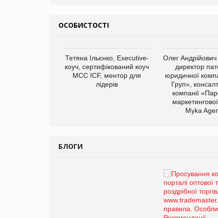
ОСОБИСТОСТІ
арас Ігорович,
Тетяна Ільєнко, Executive-
Олег Андрійович
иробництва ТОВ
коуч, сертифікований коуч
директор пат
Герчак"
МСС ICF, ментор для
юридичної компа
лідерів
Груп», консал
компанії «Пар
маркетингової
Myka Agen
БЛОГИ
Брагина Людмила
Просування компанії на
порталі оптової та
роздрібної торгівлі
www.trademaster.ua.