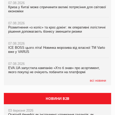
07.08.2026
07.08.2026
Криза у Китаї може спричинити великі потрясіння для світової
07.08.2026
Криза у Китаї може спричинити великі потрясіння для світової
економіки
ICE BOSS цього літа! Новинка морозива від власної ТМ Varto
економіки
вже у VARUS
07.08.2026
07.08.2026
Розмитнення «з коліс» та крос-докінг: як оперативні логістичні
07.08.2026
Kraft Heinz скоротила збиток у першому півріччі
рішення допомагають бізнесу зменшити ризики
EVA.UA запустила кампанію «Хто б знав» про асортимент,
якого покупці не очікують побачити на платформі
07.08.2026
07.08.2026
Продажі Hugo Boss впали на 9%
ICE BOSS цього літа! Новинка морозива від власної ТМ Varto
06.08.2026
вже у VARUS
Смачна новинка для хвостатих: у VARUS з’явилися паучі
07.08.2026
Varto Paw expert від власної ТМ Varto!
Франція заборонила рекламні дзвінки без згоди клієнтів
07.08.2026
EVA.UA запустила кампанію «Хто б знав» про асортимент,
05.08.2026
якого покупці не очікують побачити на платформі
Мережа супермаркетів VARUS купує мережу магазинів
формату convenience store КОЛО: об’єднана компанія
налічуватиме 374 магазини
всі новини
НОВИНИ B2B
03 березня 2026
Освітній бенефіт як інструмент утримання талантів: як