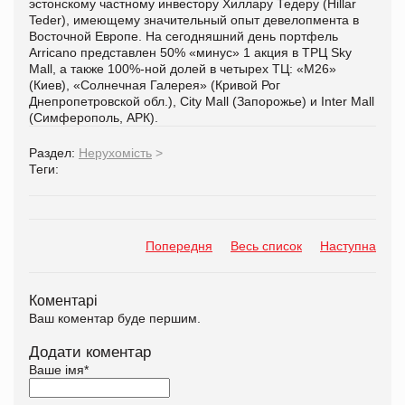
эстонскому частному инвестору Хиллару Тедеру (Hillar
Teder), имеющему значительный опыт девелопмента в
Восточной Европе. На сегодняшний день портфель
Arricano представлен 50% «минус» 1 акция в ТРЦ Sky
Mall, а также 100%-ной долей в четырех ТЦ: «М26»
(Киев), «Солнечная Галерея» (Кривой Рог
Днепропетровской обл.), City Mall (Запорожье) и Inter Mall
(Симферополь, АРК).
Раздел:
Нерухомість
>
Теги:
Попередня
Весь список
Наступна
Коментарі
Ваш коментар буде першим.
Додати коментар
Ваше імя
*