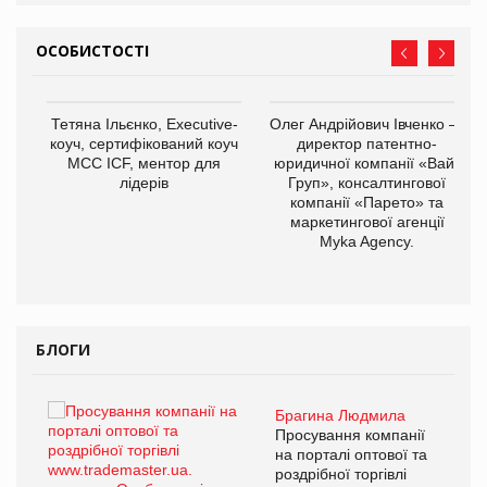
ОСОБИСТОСТІ
Тетяна Ільєнко, Executive-
Олег Андрійович Івченко —
коуч, сертифікований коуч
директор патентно-
МСС ICF, ментор для
юридичної компанії «Вайз
лідерів
Груп», консалтингової
компанії «Парето» та
маркетингової агенції
,
Myka Agency.
ОВ
БЛОГИ
Брагина Людмила
ї
Просування компанії
а
на порталі оптової та
роздрібної торгівлі