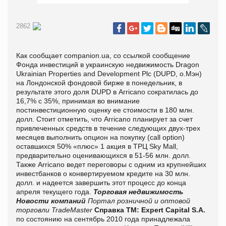
2862
Как сообщает companion.ua, со ссылкой сообщение
Фонда инвестиций в украинскую недвижимость Dragon
Ukrainian Properties and Development Plc (DUPD, о.Мэн)
на Лондонской фондовой бирже в понедельник, в
результате этого доля DUPD в Arricano сократилась до
16,7% с 35%, принимая во внимание
постинвестиционную оценку ее стоимости в 180 млн.
долл. Стоит отметить, что Arricano планирует за счет
привлеченных средств в течение следующих двух-трех
месяцев выполнить опцион на покупку (call option)
оставшихся 50% «плюс» 1 акция в ТРЦ Sky Mall,
предварительно оценивающихся в 51-56 млн. долл.
Также Arricano ведет переговоры с одним из крупнейших
инвестбанков о конвертируемом кредите на 30 млн.
долл. и надеется завершить этот процесс до конца
апреля текущего года.
Торговая недвижимость
Новости компаний
Портал розничной и оптовой
торговли TradeMaster
Справка ТМ:
Expert Capital S.A.
по состоянию на сентябрь 2010 года принадлежала