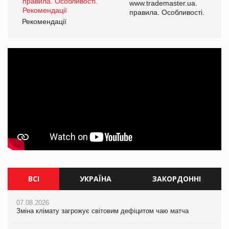
www.trademaster.ua.
і.
правила. Особливості.
Рекомендації
Ре
ВСІ
УКРАЇНА
ЗАКОРДОННІ
07.08.2026
07.08.2026
07.08.2026
Зміна клімату загрожує світовим дефіцитом чаю матча
Розмитнення «з коліс» та крос-докінг: як оперативні логістичні
Зміна клімату загрожує світовим дефіцитом чаю матча
рішення допомагають бізнесу зменшити ризики