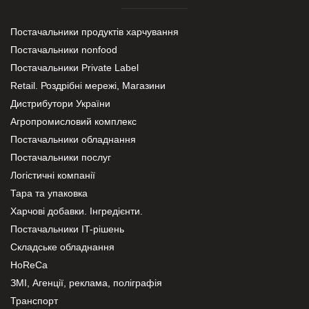
Постачальники продуктів харчування
Постачальники nonfood
Постачальники Private Label
Retail. Роздрібні мережі, Магазини
Дистрибутори України
Агропромисловий комплекс
Постачальники обладнання
Постачальники послуг
Логістичні компанії
Тара та упаковка
Харчові добавки. Інгредієнти.
Постачальники IT-рішень
Складське обладнання
HoReCa
ЗМІ, Агенції, реклама, поліграфія
Транспорт