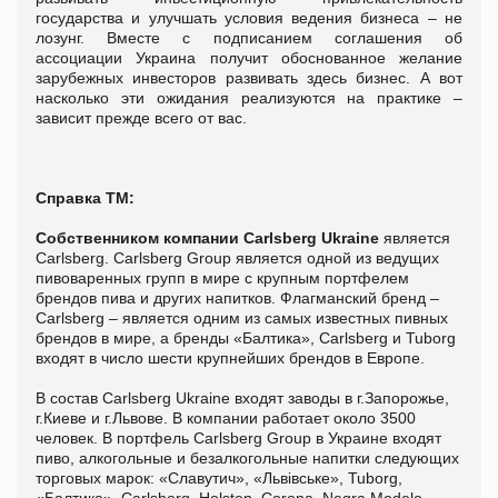
государства и улучшать условия ведения бизнеса – не
лозунг. Вместе с подписанием соглашения об
ассоциации Украина получит обоснованное желание
зарубежных инвесторов развивать здесь бизнес. А вот
насколько эти ожидания реализуются на практике –
зависит прежде всего от вас.
Справка ТМ:
Собственником компании Carlsberg Ukraine
является
Carlsberg. Carlsberg Group является одной из ведущих
пивоваренных групп в мире с крупным портфелем
брендов пива и других напитков. Флагманский бренд –
Carlsberg – является одним из самых известных пивных
брендов в мире, а бренды «Балтика», Carlsberg и Tuborg
входят в число шести крупнейших брендов в Европе.
В состав Carlsberg Ukraine входят заводы в г.Запорожье,
г.Киеве и г.Львове. В компании работает около 3500
человек. В портфель Carlsberg Group в Украине входят
пиво, алкогольные и безалкогольные напитки следующих
торговых марок: «Славутич», «Львівське», Tuborg,
«Балтика», Carlsberg, Holsten, Corona, Negra Modelo,