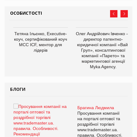
ОСОБИСТОСТІ
,
Тетяна Ільєнко, Executive-
Олег Андрійович Івченко —
ОВ
коуч, сертифікований коуч
директор патентно-
МСС ICF, ментор для
юридичної компанії «Вайз
лідерів
Груп», консалтингової
компанії «Парето» та
маркетингової агенції
Myka Agency.
БЛОГИ
Брагина Людмила
ї
Просування компанії
а
на порталі оптової та
роздрібної торгівлі
www.trademaster.ua.
і.
правила. Особливості.