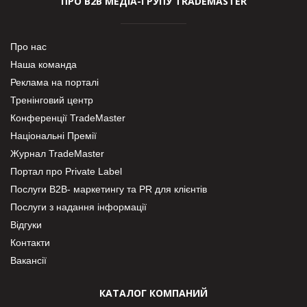
ПРО В2В МЕДІА-ГРУПУ TRADEMASTER
Про нас
Наша команда
Реклама на порталі
Тренінговий центр
Конференції TradeMaster
Національні Премії
Журнал TradeMaster
Портал про Private Label
Послуги В2В- маркетингу та PR для клієнтів
Послуги з надання інформації
Відгуки
Контакти
Вакансії
КАТАЛОГ КОМПАНИЙ