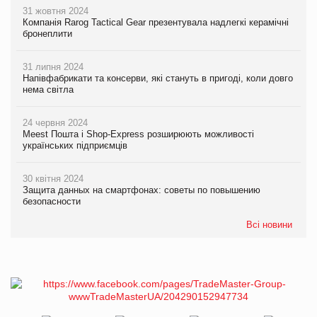
31 жовтня 2024
Компанія Rarog Tactical Gear презентувала надлегкі керамічні
бронеплити
31 липня 2024
Напівфабрикати та консерви, які стануть в пригоді, коли довго
нема світла
24 червня 2024
Meest Пошта і Shop-Express розширюють можливості
українських підприємців
30 квітня 2024
Защита данных на смартфонах: советы по повышению
безопасности
Всі новини