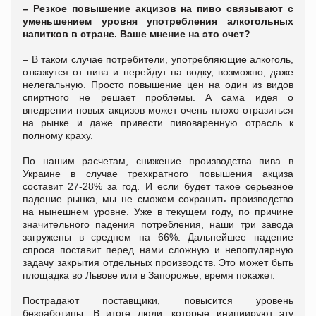
– Резкое повышение акцизов на пиво связывают с
уменьшением уровня употребления алкогольных
напитков в стране. Ваше мнение на это счет?
– В таком случае потребители, употребляющие алкоголь,
откажутся от пива и перейдут на водку, возможно, даже
нелегальную. Просто повышение цен на один из видов
спиртного не решает проблемы. А сама идея о
внедрении новых акцизов может очень плохо отразиться
на рынке и даже привести пивоваренную отрасль к
полному краху.
По нашим расчетам, снижение производства пива в
Украине в случае трехкратного повышения акциза
составит 27-28% за год. И если будет такое серьезное
падение рынка, мы не сможем сохранить производство
на нынешнем уровне. Уже в текущем году, по причине
значительного падения потребления, наши три завода
загружены в среднем на 66%. Дальнейшее падение
спроса поставит перед нами сложную и непопулярную
задачу закрытия отдельных производств. Это может быть
площадка во Львове или в Запорожье, время покажет.
Пострадают поставщики, повысится уровень
безработицы. В итоге люди, которые инициируют эту