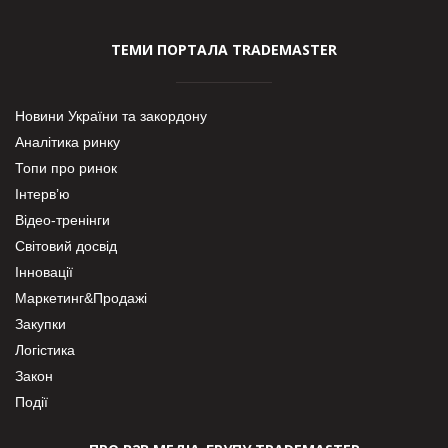
ТЕМИ ПОРТАЛА TRADEMASTER
Новини України та закордону
Аналітика ринку
Топи про ринок
Інтерв’ю
Відео-тренінги
Світовий досвід
Інновації
Маркетинг&Продажі
Закупки
Логістика
Закон
Події