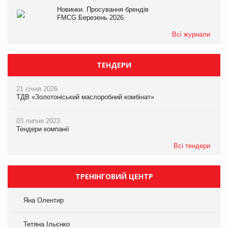
Новинки. Просування брендів
FMCG.Березень 2026
Всі журнали
ТЕНДЕРИ
21 січня 2026
ТДВ «Золотоніський маслоробний комбінат»
03 липня 2023
Тендери компанії
Всі тендери
ТРЕНІНГОВИЙ ЦЕНТР
Яна Олентир
Тетяна Ільєнко