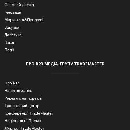
Світовий досвід
Інновації
Маркетинг&Продажі
Закупки
Логістика
Закон
Події
ПРО В2В МЕДІА-ГРУПУ TRADEMASTER
Про нас
Наша команда
Реклама на порталі
Тренінговий центр
Конференції TradeMaster
Національні Премії
Журнал TradeMaster