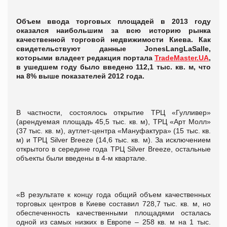
Объем ввода торговых площадей в 2013 году
оказался наибольшим за всю историю рынка
качественной торговой недвижимости Киева. Как
свидетельствуют данные
Jones
Lang
LaSalle
,
которыми владеет редакция портала
TradeMaster.UA
,
в ушедшем году было введено 112,1 тыс. кв. м, что
на 8% выше показателей 2012 года.
В частности, состоялось открытие ТРЦ «Гулливер»
(арендуемая площадь 45,5 тыс. кв. м), ТРЦ «Арт Молл»
(37 тыс. кв. м), аутлет-центра «Мануфактура» (15 тыс. кв.
м) и ТРЦ Silver Breeze (14,6 тыс. кв. м). За исключением
открытого в середине года ТРЦ Silver Breeze, остальные
объекты были введены в 4-м квартале.
«В результате к концу года общий объем качественных
торговых центров в Киеве составил 728,7 тыс. кв. м, но
обеспеченность качественными площадями осталась
одной из самых низких в Европе – 258 кв. м на 1 тыс.