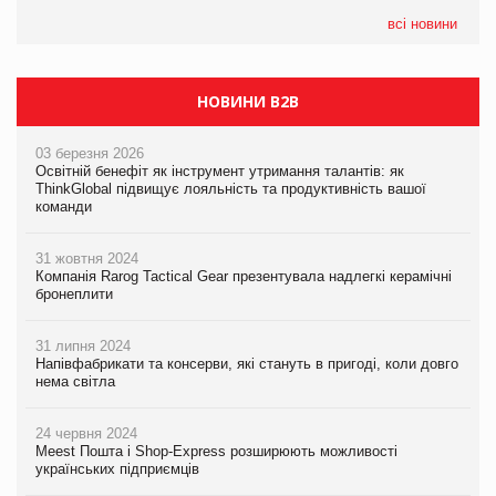
05.08.2026
Сергій Лісунов про заморожені хлібобулочні вироби на
всі новини
PrivateLabel&FMCG Master 2026
НОВИНИ B2B
03 березня 2026
Освітній бенефіт як інструмент утримання талантів: як
ThinkGlobal підвищує лояльність та продуктивність вашої
команди
31 жовтня 2024
Компанія Rarog Tactical Gear презентувала надлегкі керамічні
бронеплити
31 липня 2024
Напівфабрикати та консерви, які стануть в пригоді, коли довго
нема світла
24 червня 2024
Meest Пошта і Shop-Express розширюють можливості
українських підприємців