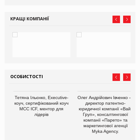
КРАЩІ КОМПАНІЇ
ОСОБИСТОСТІ
,
Тетяна Ільєнко, Executive-
Олег Андрійович Івченко —
ОВ
коуч, сертифікований коуч
директор патентно-
МСС ICF, ментор для
юридичної компанії «Вайз
лідерів
Груп», консалтингової
компанії «Парето» та
маркетингової агенції
Myka Agency.