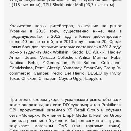
I (115 тыс. кв. м), ТРЦ Blockbuster Mall (93,7 тыс. кв. м).
Количество новых ритейлеров, вышедших на рынок
Украины в 2013 году, существенно ниже, чем в
предыдущем.Так, в 2012 году в Киеве дебютировали
около 40 новых сетей, а в 2013 году – около 20. Среди
новых брендов, открытие которых состоялось в 2013 году,
можно выделить Jack Wolfskin, Keddo, LC Waikiki, Hadley,
Armani Jeans, Versace Collection, Antica Murrina, Fabs,
Nautica, Bebe, Z-Generation, Petit Bateau, Collezione,
Camicissima, Penti, Glossip, Yamamay, SmartGuy Group (e-
commerce), Camper, Pedro Del Hierro, DESEO by InCity,
Texas Chicken, Cinnabon, Coyote Ugly, Happylon.
При этом о скором уходе с украинского рынка объявили
такие операторы, как сети DIY-супермаркетов Praktiker и
OBI, продуктовый ритейлер X5 Retail Group и обувная
сеть «Монарх». Компания Empik Media & Fashion Group
приняла решение об уходе из fashion-сегмента – группа
закрывает магазины OVS (три торговые точки).
Официальных заявлений о будущем других магазинов