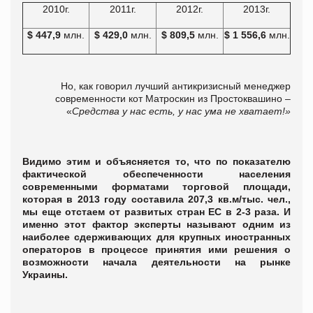
2010г.
2011г.
2012г.
2013г.
$
447,9
млн.
$
429,0
млн.
$
809,5
млн.
$ 1
556
,
6
млн.
Но, как говорил лучший антикризисный менеджер
современности кот Матроскин из Простоквашино –
«
Средства у нас есть, у нас ума не хватает!»
Видимо этим и объясняется то, что по показателю
фактической обеспеченности населения
современными форматами торговой площади,
которая в 2013 году составила 207,3 кв.м/тыс. чел.,
мы еще отстаем от развитых стран ЕС в 2-3 раза. И
именно этот фактор эксперты называют одним из
наиболее сдерживающих для крупных иностранных
операторов в процессе принятия ими решения о
возможности начала деятельности на рынке
Украины.