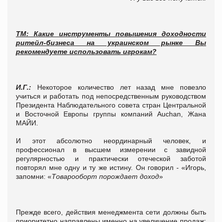
ТМ: Какие инструменты повышения доходности
ритейл-бизнеса на украинском рынке Вы
рекомендуете использовать игрокам?
И.Г.:
Некоторое количество лет назад мне повезло
учиться и работать под непосредственным руководством
Президента Наблюдательного совета стран Центральной
и Восточной Европы группы компаний Auchan, Жана
МАЙИ.
И этот абсолютно неординарный человек, и
профессионал в высшем измерении с завидной
регулярностью и практически отеческой заботой
повторял мне одну и ту же истину. Он говорил - «Игорь,
запомни: «
Товарооборт порождает доход
»
Прежде всего, действия менеджмента сети должны быть
приоритетно направлены именно на увеличение продаж: