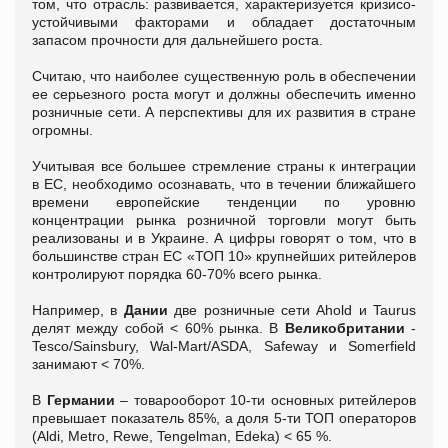
том, что отрасль: развивается, характеризуется кризисо-
устойчивыми факторами и обладает достаточным
запасом прочности для дальнейшего роста.
Считаю, что наиболее существенную роль в обеспечении
ее серьезного роста могут и должны обеспечить именно
розничные сети. А перспективы для их развития в стране
огромны.
Учитывая все большее стремление страны к интеграции
в ЕС, необходимо осознавать, что в течении ближайшего
времени европейские тенденции по уровню
концентрации рынка розничной торговли могут быть
реализованы и в Украине. А цифры говорят о том, что в
большинстве стран ЕС «ТОП 10» крупнейших ритейлеров
контролируют порядка 60-70% всего рынка.
Например, в
Дании
две розничные сети Ahold и Taurus
делят между собой < 60% рынка. В
Великобритании
-
Tesco/Sainsbury, Wal-Mart/ASDA, Safeway и Somerfield
занимают < 70%.
В
Германии
– товарооборот 10-ти основных ритейлеров
превышает показатель 85%, а доля 5-ти ТОП операторов
(Aldi, Metro, Rewe, Tengelman, Edeka) < 65 %.