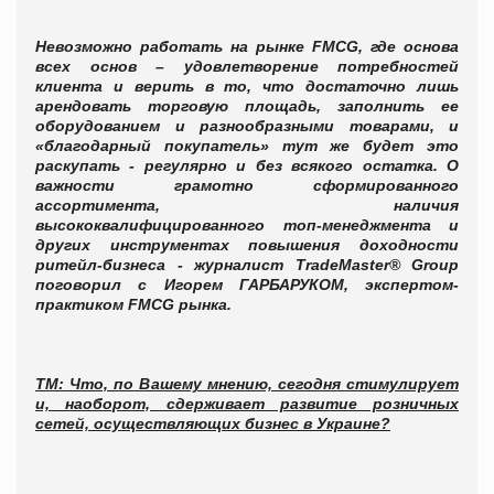
Невозможно работать на рынке
FMCG
, где основа
всех основ – удовлетворение потребностей
клиента и верить в то, что достаточно лишь
арендовать торговую площадь, заполнить ее
оборудованием и разнообразными товарами, и
«благодарный покупатель» тут же будет это
раскупать - регулярно и без всякого остатка. О
важности грамотно сформированного
ассортимента, наличия
высококвалифицированного топ-менеджмента и
других
инструментах повышения доходности
ритейл-бизнеса - журналист TradeMaster® Group
поговорил с Игорем ГАРБАРУКОМ, экспертом-
практиком
FMCG
рынка.
ТМ: Что, по Вашему мнению, сегодня стимулирует
и, наоборот, сдерживает развитие розничных
сетей, осуществляющих бизнес в Украине?