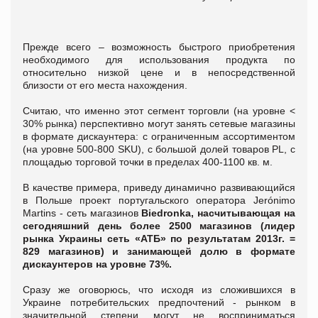
Прежде всего – возможность быстрого приобретения
необходимого для использования продукта по
относительно низкой цене и в непосредственной
близости от его места нахождения.
Считаю, что именно этот сегмент торговли (на уровне <
30% рынка) перспективно могут занять сетевые магазины
в формате дискаунтера: с ограниченным ассортиментом
(на уровне 500-800 SKU), с большой долей товаров PL, с
площадью торговой точки в пределах 400-1100 кв. м.
В качестве примера, приведу динамично развивающийся
в Польше проект португальского оператора Jerónimo
Martins - сеть магазинов
Biedronka
, насчитывающая на
сегодняшний день более 2500 магазинов (лидер
рынка Украины сеть «АТБ» по результатам 2013г. =
829 магазинов) и занимающей долю в формате
дискаунтеров на уровне 73%.
Сразу же оговорюсь, что исходя из сложившихся в
Украине потребительских предпочтений - рынком в
значительной степени могут не восприниматься