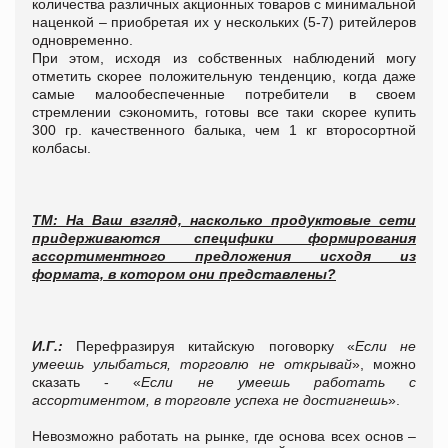
количества различных акционных товаров с минимальной
наценкой – приобретая их у нескольких (5-7) ритейлеров
одновременно.
При этом, исходя из собственных наблюдений могу
отметить скорее положительную тенденцию, когда даже
самые малообеспеченные потребители в своем
стремлении сэкономить, готовы все таки скорее купить
300 гр. качественного балыка, чем 1 кг второсортной
колбасы.
ТМ: На Ваш взгляд, насколько продуктовые сети
придерживаются специфики формирования
ассортиментного предложения исходя из
формата, в котором они представлены?
И.Г.:
Перефразируя китайскую поговорку «
Если не
умеешь улыбаться, торговлю не открывай
», можно
сказать - «
Если не умеешь работать с
ассортиментом, в торговле успеха не достигнешь
».
Невозможно работать на рынке, где основа всех основ –