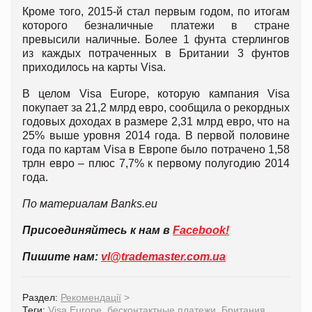
Кроме того, 2015-й стал первым годом, по итогам
которого безналичные платежи в стране
превысили наличные. Более 1 фунта стерлингов
из каждых потраченных в Британии 3 фунтов
приходилось на карты Visa.
В целом Visa Europe, которую кампания Visa
покупает за 21,2 млрд евро, сообщила о рекордных
годовых доходах в размере 2,31 млрд евро, что на
25% выше уровня 2014 года. В первой половине
года по картам Visa в Европе было потрачено 1,58
трлн евро – плюс 7,7% к первому полугодию 2014
года.
По материалам
Banks.eu
Присоединяйтесь к нам в
Facebook!
Пишите нам:
vl@trademaster.com.ua
Раздел:
Рекомендації
>
Теги:
Visa Europe
,
бесконтактные платежи
,
Британия
,