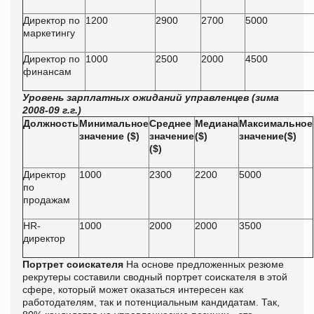
Директор по
1200
2900
2700
5000
маркетингу
Директор по
1000
2500
2000
4500
финансам
Уровень зарплатных ожиданий управленцев (зима
2008-09 г.г.)
Должность
Минимальное
Среднее
Медиана
Максимальное
значение ($)
значение
($)
значение($)
($)
Директор
1000
2300
2200
5000
по
продажам
HR-
1000
2000
2000
3500
директор
Портрет соискателя
На основе предложенных резюме
рекрутеры составили сводный портрет соискателя в этой
сфере, который может оказаться интересен как
работодателям, так и потенциальным кандидатам. Так,