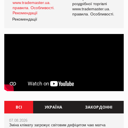
роздрібної торгівлі
www.trademaster.ua.
і.
правила. Особливості.
Рекомендації
Ре
ВСІ
УКРАЇНА
ЗАКОРДОННІ
07.08.2026
07.08.2026
07.08.2026
Зміна клімату загрожує світовим дефіцитом чаю матча
Розмитнення «з коліс» та крос-докінг: як оперативні логістичні
Зміна клімату загрожує світовим дефіцитом чаю матча