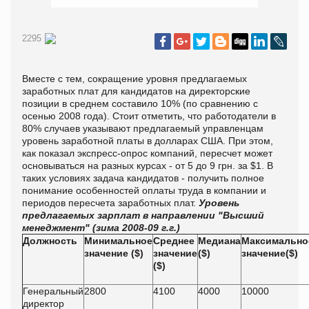
2295
Вместе с тем, сокращение уровня предлагаемых
заработных плат для кандидатов на директорские
позиции в среднем составило 10% (по сравнению с
осенью 2008 года). Стоит отметить, что работодатели в
80% случаев указывают предлагаемый управленцам
уровень заработной платы в долларах США. При этом,
как показал экспресс-опрос компаний, пересчет может
основываться на разных курсах - от 5 до 9 грн. за $1. В
таких условиях задача кандидатов - получить полное
понимание особенностей оплаты труда в компании и
периодов пересчета заработных плат.
Уровень
предлагаемых зарплат в направлении "Высший
менеджмент" (зима 2008-09 г.г.)
Должность
Минимальное
Среднее
Медиана
Максимально
значение ($)
значение
($)
значение($)
($)
Генеральный
2800
4100
4000
10000
директор