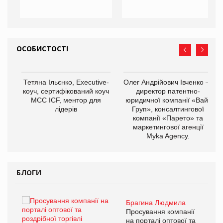
ОСОБИСТОСТІ
,
Тетяна Ільєнко, Executive-
Олег Андрійович Івченко —
ОВ
коуч, сертифікований коуч
директор патентно-
МСС ICF, ментор для
юридичної компанії «Вайз
лідерів
Груп», консалтингової
компанії «Парето» та
маркетингової агенції
Myka Agency.
БЛОГИ
Брагина Людмила
ї
Просування компанії
а
на порталі оптової та