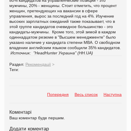
80% кандидатов на управленческие позиции - это
мужчины, 20% - женщины. Стоит отметить, что процент
женщин, претендующих на вакансии в сфере
управления, вырос за последний год на 4%. Изучение
высоких зарплатных ожиданий также показывает, что в
этой группе кандидатов очевидное большинство - это
кандидаты-мужчины. Кроме того, этой зимой в каждом
одиннадцатом резюме в "Высшем менеджменте" было
указано наличие у кандидата степени MBA. О свободном
владении английским языком сообщили 35% кандидатов.
Источник:
"HeadHunter Украина" (HH.UA)
Раздел:
Рекомендації
>
Теги:
Попередня
Весь список
Наступна
Коментарі
Ваш коментар буде першим.
Додати коментар