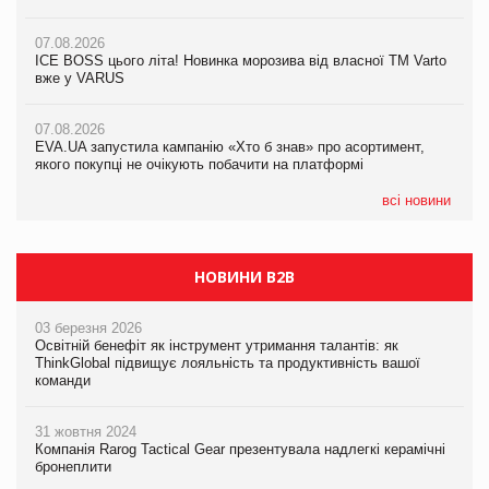
якого покупці не очікують побачити на платформі
07.08.2026
07.08.2026
Продажі Hugo Boss впали на 9%
ICE BOSS цього літа! Новинка морозива від власної ТМ Varto
06.08.2026
вже у VARUS
Смачна новинка для хвостатих: у VARUS з’явилися паучі
07.08.2026
Varto Paw expert від власної ТМ Varto!
Франція заборонила рекламні дзвінки без згоди клієнтів
07.08.2026
EVA.UA запустила кампанію «Хто б знав» про асортимент,
05.08.2026
якого покупці не очікують побачити на платформі
Мережа супермаркетів VARUS купує мережу магазинів
формату convenience store КОЛО: об’єднана компанія
налічуватиме 374 магазини
всі новини
НОВИНИ B2B
03 березня 2026
Освітній бенефіт як інструмент утримання талантів: як
ThinkGlobal підвищує лояльність та продуктивність вашої
команди
31 жовтня 2024
Компанія Rarog Tactical Gear презентувала надлегкі керамічні
бронеплити