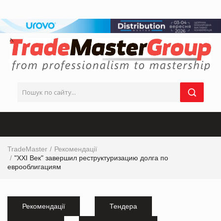
TradeMaster
Рекомендації
"XXI Век" завершил реструктуризацию долга по
еврооблигациям
Рекомендації
Тендера