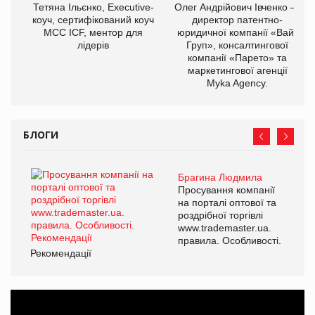
Тетяна Ільєнко, Executive-
Олег Андрійович Івченко —
коуч, сертифікований коуч
директор патентно-
МСС ICF, ментор для
юридичної компанії «Вайз
лідерів
Груп», консалтингової
компанії «Парето» та
маркетингової агенції
Myka Agency.
БЛОГИ
Брагина Людмила
Просування компанії
на порталі оптової та
роздрібної торгівлі
www.trademaster.ua.
правила. Особливості.
Рекомендації