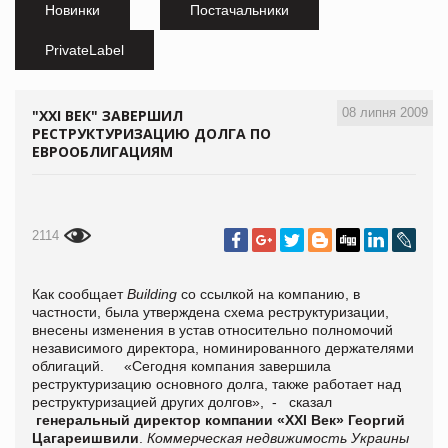
Новинки
Постачальники
PrivateLabel
08 липня 2009
"XXI ВЕК" ЗАВЕРШИЛ
РЕСТРУКТУРИЗАЦИЮ ДОЛГА ПО
ЕВРООБЛИГАЦИЯМ
2114
Как сообщает
Building
со ссылкой на компанию, в
частности, была утверждена схема реструктуризации,
внесены изменения в устав относительно полномочий
независимого директора, номинированного держателями
облигаций. «Сегодня компания завершила
реструктуризацию основного долга, также работает над
реструктуризацией других долгов», - сказал
генеральный директор компании «XXI Век» Георгий
Цагареишвили
.
Коммерческая недвижимость Украины