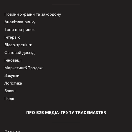
Новини України та закордону
Аналітика ринку
Топи про ринок
Інтерв’ю
Відео-тренінги
Світовий досвід
Інновації
Маркетинг&Продажі
Закупки
Логістика
Закон
Події
ПРО В2В МЕДІА-ГРУПУ TRADEMASTER
Про нас