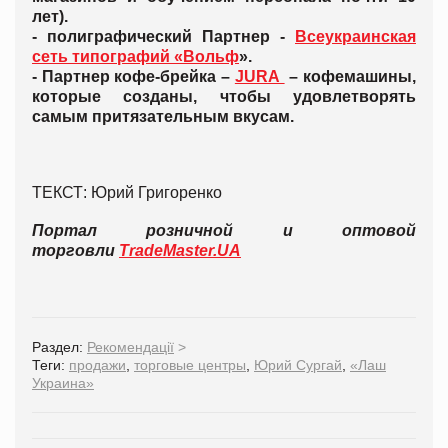
лет).
- полиграфический Партнер -
Всеукраинская
сеть типографий «Вольф
».
- Партнер кофе-брейка –
JURA
–
кофемашины,
которые созданы, чтобы удовлетворять
самым притязательным вкусам.
ТЕКСТ: Юрий Григоренко
Портал розничной и оптовой
торговли
TradeMaster.UA
Раздел:
Рекомендації
>
Теги:
продажи
,
торговые центры
,
Юрий Сургай
,
«Лаш
Украина»