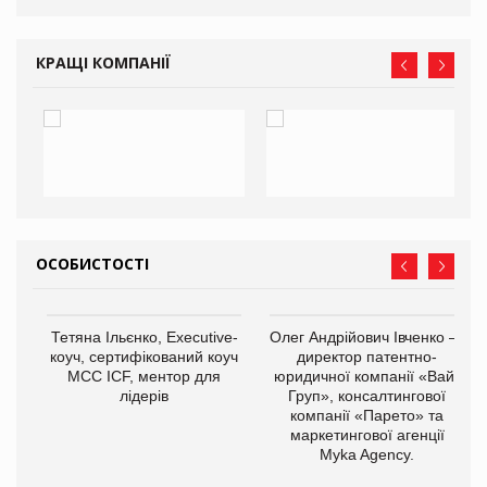
КРАЩІ КОМПАНІЇ
ОСОБИСТОСТІ
,
Тетяна Ільєнко, Executive-
Олег Андрійович Івченко —
ОВ
коуч, сертифікований коуч
директор патентно-
МСС ICF, ментор для
юридичної компанії «Вайз
лідерів
Груп», консалтингової
компанії «Парето» та
маркетингової агенції
Myka Agency.