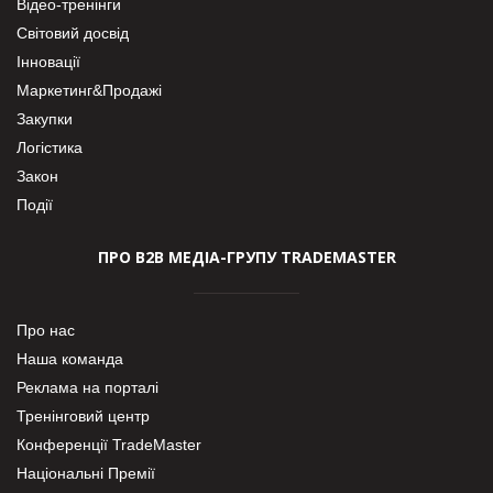
Відео-тренінги
Світовий досвід
Інновації
Маркетинг&Продажі
Закупки
Логістика
Закон
Події
ПРО В2В МЕДІА-ГРУПУ TRADEMASTER
Про нас
Наша команда
Реклама на порталі
Тренінговий центр
Конференції TradeMaster
Національні Премії