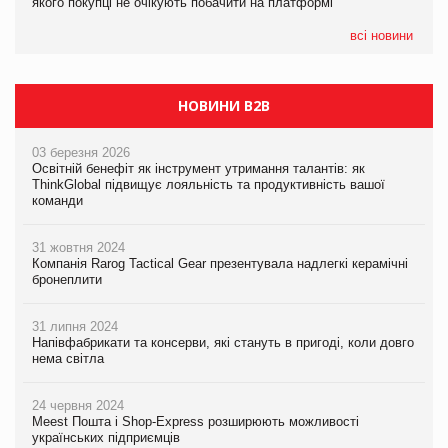
якого покупці не очікують побачити на платформі
Мережа супермаркетів VARUS купує мережу магазинів
формату convenience store КОЛО: об’єднана компанія
налічуватиме 374 магазини
всі новини
НОВИНИ B2B
03 березня 2026
Освітній бенефіт як інструмент утримання талантів: як
ThinkGlobal підвищує лояльність та продуктивність вашої
команди
31 жовтня 2024
Компанія Rarog Tactical Gear презентувала надлегкі керамічні
бронеплити
31 липня 2024
Напівфабрикати та консерви, які стануть в пригоді, коли довго
нема світла
24 червня 2024
Meest Пошта і Shop-Express розширюють можливості
українських підприємців