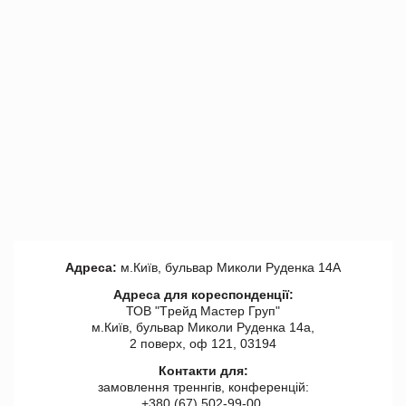
Адреса:
м.Київ, бульвар Миколи Руденка 14А
Адреса для кореспонденції:
ТОВ "Tрейд Мастер Груп"
м.Київ, бульвар Миколи Руденка 14а,
2 поверх, оф 121, 03194
Контакти для:
замовлення треннгів, конференцій:
+380 (67) 502-99-00,