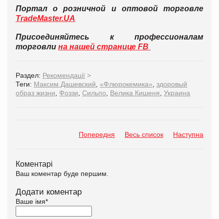
Портал о розничной и оптовой торговле
TradeMaster.UA
Присоединяйтесь к профессионалам
торговли
на нашей странице FB
Раздел:
Рекомендації
>
Теги:
Максим Дашевский
,
«Флюрокемика»
,
здоровый
образ жизни
,
Фоззи
,
Сильпо
,
Велика Кишеня
,
Украина
Попередня
Весь список
Наступна
Коментарі
Ваш коментар буде першим.
Додати коментар
Ваше імя
*