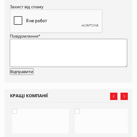
Захист від спаму
Повідомлення
*
КРАЩІ КОМПАНІЇ