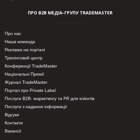
ПРО В2В МЕДІА-ГРУПУ TRADEMASTER
Про нас
Наша команда
Реклама на порталі
Тренінговий центр
Конференції TradeMaster
Національні Премії
Журнал TradeMaster
Портал про Private Label
Послуги В2В- маркетингу та PR для клієнтів
Послуги з надання інформації
Відгуки
Контакти
Вакансії