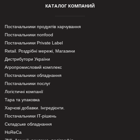
КАТАЛОГ КОМПАНИЙ
Постачальники продуктів харчування
Постачальники nonfood
Постачальники Private Label
Retail. Роздрібні мережі, Магазини
Дистрибутори України
Агропромисловий комплекс
Постачальники обладнання
Постачальники послуг
Логістичні компанії
Тара та упаковка
Харчові добавки. Інгредієнти.
Постачальники IT-рішень
Складське обладнання
HoReCa