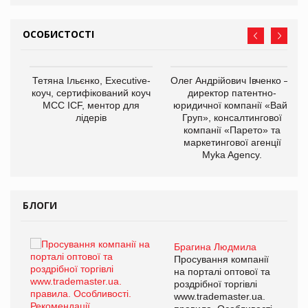
ОСОБИСТОСТІ
,
Тетяна Ільєнко, Executive-
Олег Андрійович Івченко —
ОВ
коуч, сертифікований коуч
директор патентно-
МСС ICF, ментор для
юридичної компанії «Вайз
лідерів
Груп», консалтингової
компанії «Парето» та
маркетингової агенції
Myka Agency.
БЛОГИ
Брагина Людмила
ї
Просування компанії
а
на порталі оптової та
роздрібної торгівлі
www.trademaster.ua.