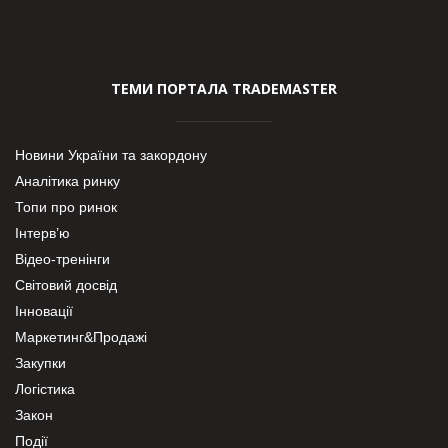
ТЕМИ ПОРТАЛА TRADEMASTER
Новини України та закордону
Аналітика ринку
Топи про ринок
Інтерв’ю
Відео-тренінги
Світовий досвід
Інновації
Маркетинг&Продажі
Закупки
Логістика
Закон
Події