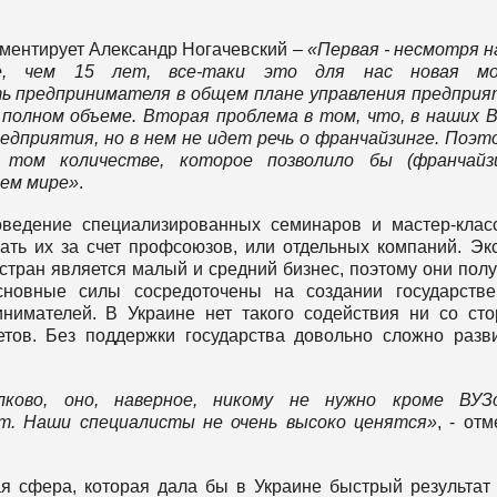
мментирует Александр Ногачевский –
«
Первая - несмотря н
е, чем 15 лет, все-таки это для нас новая мо
ь предпринимателя в общем плане управления предпри
 полном объеме. Вторая проблема в том, что, в наших
В
едприятия, но в нем не идет речь о франчайзинге. Поэт
том количестве, которое позволило бы (франчайзи
сем мире»
.
оведение специализированных семинаров и мастер-клас
ать их за счет профсоюзов, или отдельных компаний. Эк
 стран является малый и средний бизнес, поэтому они пол
сновные силы сосредоточены на создании государств
нимателей. В Украине нет такого содействия ни со ст
етов. Без поддержки государства довольно сложно разв
лково, оно, наверное, никому не нужно кроме ВУЗ
ют
. Наши специалисты не очень высоко ценятся»
, - отм
ая сфера, которая дала бы в Украине быстрый результат 