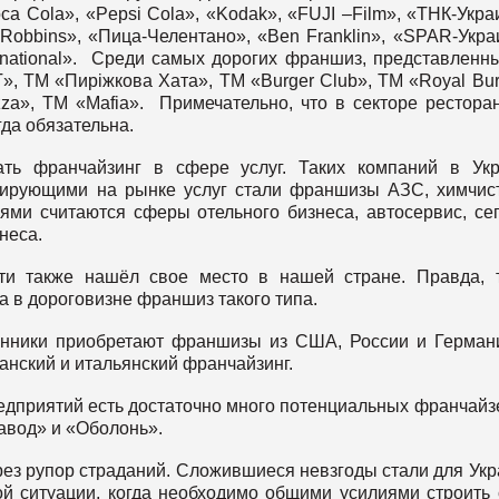
ca Cola», «Pepsi Cola», «Kodak», «FUJI –Film», «ТНК-Укра
-Robbins», «Пица-Челентано», «Ben Franklin», «SPAR-Укра
rnational». Среди самых дорогих франшиз, представленн
, ТМ «Пиріжкова Хата», ТМ «Burger Club», ТМ «Royal Bur
za», ТМ «Mafia». Примечательно, что в секторе рестора
да обязательна.
ть франчайзинг в сфере услуг. Таких компаний в Ук
нирующими на рынке услуг стали франшизы АЗС, химчис
ями считаются сферы отельного бизнеса, автосервис, се
неса.
ти также нашёл свое место в нашей стране. Правда, 
 в дороговизне франшиз такого типа.
енники приобретают франшизы из США, России и Герман
нский и итальянский франчайзинг.
едприятий есть достаточно много потенциальных франчайз
авод» и «Оболонь».
рез рупор страданий. Сложившиеся невзгоды стали для Ук
ой ситуации, когда необходимо общими усилиями строить