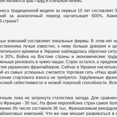
я являются фаст-фуд и отельный бизнес.
знеса традиционной модели за первые 10 лет составляет 
аний за аналогичный период насчитывает 600%. Каки
й стране?
вых компаний составляют локальные фирмы. В этом нет н
чественника лучше известно, к нему больше доверия и ц
ительного времени в Украине наблюдалась обратная ситу
о 20%. Война на Востоке страны и экономические труд
еньше рисковать в чужих чащах. Спрос остался, а предло
ития украинских франчайзеров. Сейчас в Украине насчитыв
й из самых успешных считается торговая сеть «Наш край
есение стартового взноса не требуется. Зарубежные фра
сокой себестоимости и низкой покупной способности. Все
чным, пока не затронута статистика запада. Для сравнен
во Франции - 30 тыс. На фоне европейских стран самое бо
мании. Их число составило 36 тыс. Франшизовым рекордс
айзинговых компаний. Что же нам мешает развиваться в 