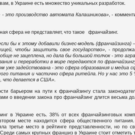
вам, в Украине есть множество уникальных разработок.
е - это производство автомата Калашникова»
, - коммент
нная сфера не представляет, что такое франчайзинг.
если бы к этому добавили бизнес-модель (франчайзинга) 
ницей, чтобы защитить свое государство»
, - продолжа
обще не зацеплена, но дала бы большой толчок - это агр
вания и переработки в мире передаются по франчайзингу
м уже задействована - это сфера образования и медиа с
ого питания и частично сфера ритейла. Но у нас это 5
о, что делается в США»
.
ти барьером на пути к франчайзингу стала законодате
ами о введении закона про франчайзинг длится весьма до
зинг в Украине есть. 38% от всех франчайзинговых ком
втором месте находится сфера общественного питания
ла третье место в рейтинге представленности, но по с
. Среди самых крупных франшиз в Украине стоит отметить 