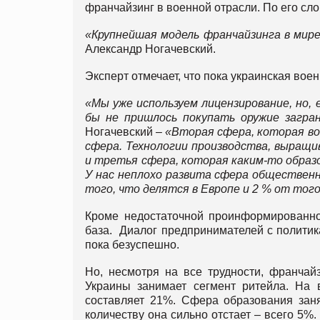
франчайзинг в военной отрасли. По его сло
«Крупнейшая модель франчайзинга в мир
Александр Ногачевский.
Эксперт отмечает, что пока украинская вое
«Мы уже используем лицензирование, но, 
бы
не пришлось покупать оружие загра
Ногачевский –
«Вторая сфера, которая во
сфера. Технологии производства, выращи
и третья сфера, которая каким-то образо
У нас неплохо развита сфера общественн
того, что делятся в Европе и 2 % от тог
Кроме недостаточной проинформированнос
база. Диалог предпринимателей с политик
пока безуспешно.
Но, несмотря на все трудности, франчай
Украины занимает сегмент ритейла. На 
составляет 21%. Сфера образования заня
количеству она сильно отстает – всего 5%