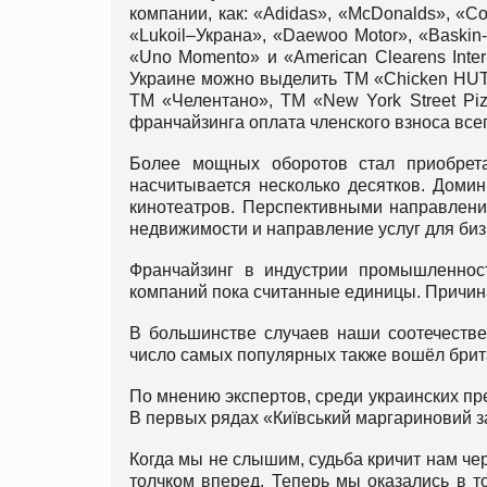
компании, как: «Adidas», «McDonalds», «Co
«Lukoil–Украна», «Daewoo Motor», «Baskin
«Uno Momento» и «American Clearens Inte
Украине можно выделить ТМ «Chicken HUT»
ТМ «Челентано», ТМ «New York Street Piz
франчайзинга оплата членского взноса всег
Более мощных оборотов стал приобрета
насчитывается несколько десятков. Доми
кинотеатров. Перспективными направлени
недвижимости и направление услуг для биз
Франчайзинг в индустрии промышленнос
компаний пока считанные единицы. Причина
В большинстве случаев наши соотечеств
число самых популярных также вошёл брита
По мнению экспертов, среди украинских пр
В первых рядах «Київський маргариновий з
Когда мы не слышим, судьба кричит нам че
толчком вперед. Теперь мы оказались в т