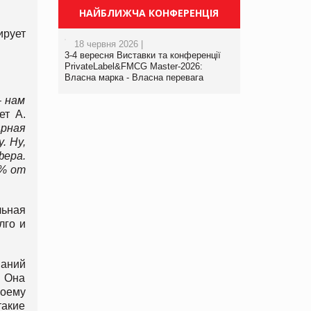
НАЙБЛИЖЧА КОНФЕРЕНЦІЯ
ирует
18 червня 2026 |
3-4 вересня Виставки та конференції
PrivateLabel&FMCG Master-2026:
Власна марка - Власна перевага
– нам
ет А.
арная
. Ну,
фера.
 % от
льная
лго и
паний
. Она
воему
такие