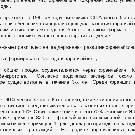
емонстрировала, что франчайзинг сохраняет свою успеш
иоды.
 практика. В 1991-ом году экономика США могла бы во
одатели обеспечили либерализацию для развития франчайз
лям мотивации для ведения бизнеса в таком формате. 
нской экономике удалось предотвратить падение.
бежные правительства поддерживают развитие франчайзинг
рь сформирована, благодаря франчайзингу.
т общих продаж осуществляются через франчайзинг. 
 банкротства. Согласно подсчетам экспертов, около
ое существование в течение 3-х лет. Среди франшиз 
ет 90% деловых сфер. Как правило, такие компании относя
но эти типы предпринимательства в развитых странах при
ревышает 16%. Стоит также отметить, что 70% экономики Я
рует примерно 320 тыс. франчайзинговых компаний, в ко
таком бизнесе примерно 1 трлн. долларов приходится на го
розничных транзакций. На родине франчайзинга са