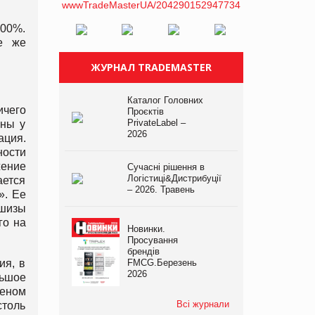
300%.
е же
ЖУРНАЛ TRADEMASTER
Каталог Головних
ичего
Проєктів
PrivateLabel –
ены у
2026
ация.
ности
жение
Сучасні рішення в
Логістиці&Дистрибуції
ается
– 2026. Травень
». Ее
ншизы
го на
Новинки.
Просування
брендів
ия, в
FMCG.Березень
2026
льшое
меном
Всі журнали
столь