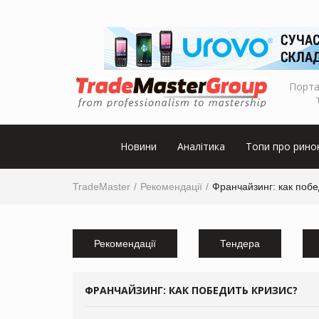
Порта
Новини
Аналітика
Топи про рино
TradeMaster
Рекомендації
Франчайзинг: как побе
Рекомендації
Тендера
ФРАНЧАЙЗИНГ: КАК ПОБЕДИТЬ КРИЗИС?