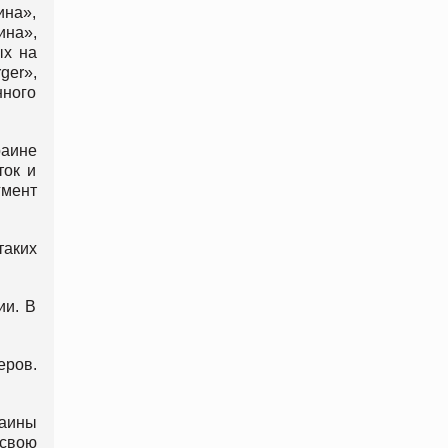
ина»,
ина»,
ых на
ger»,
нного
раине
ток и
гмент
таких
ии. В
еров.
раины
 свою