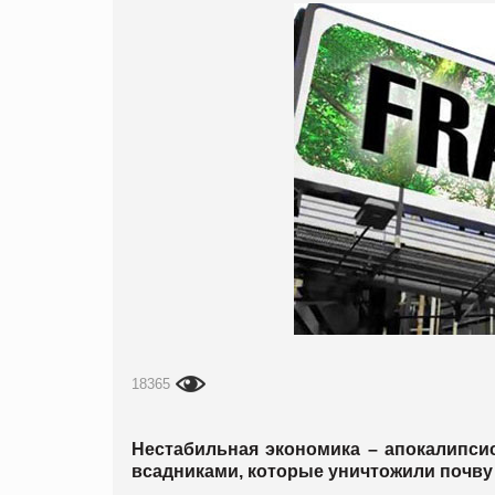
18365
Нестабильн
ая экономика – апокалипси
всадниками, которые уничтожили почву 