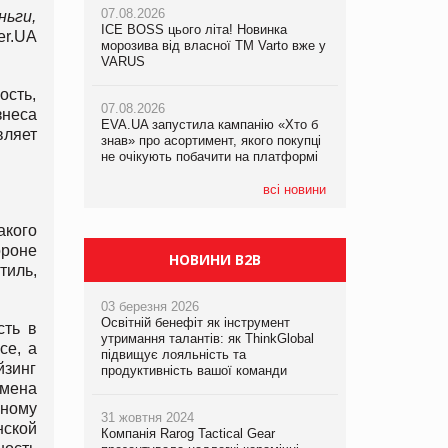
07.08.2026
ньги,
ICE BOSS цього літа! Новинка
06.08.2026
er.UA
07.08.2026
морозива від власної ТМ Varto вже у
Смачна новинка для хвостатих: у
Франція заборонила рекламні дзвінки
VARUS
VARUS з’явилися паучі Varto Paw
без згоди клієнтів
expert від власної ТМ Varto!
ость,
07.08.2026
знеса
EVA.UA запустила кампанію «Хто б
05.08.2026
вляет
знав» про асортимент, якого покупці
Мережа супермаркетів VARUS купує
не очікують побачити на платформі
мережу магазинів формату
convenience store КОЛО: об’єднана
компанія налічуватиме 374 магазини
всі новини
кого
роне
НОВИНИ B2B
тиль,
03 березня 2026
Освітній бенефіт як інструмент
сть в
утримання талантів: як ThinkGlobal
се, а
підвищує лояльність та
йзинг
продуктивність вашої команди
емена
нному
31 жовтня 2024
нской
Компанія Rarog Tactical Gear