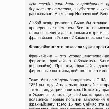
«На сегодняшний день у гражданина, п
держать их на счетах, в кубышках, в чул
рассказывает Александр Ногачевский, Виц
Любой вклад рискован. Было бы отлично 
проверенные временем. Все это возможно,
стала спасением для экономики в кризисны
франчайзинг в Украине? Какие перспективы
Франчайзинг: что показала чужая практ
Франчайзинг – это усовершенствованн
формата франчайзер (обладатель бизн
(франчайзи). При том, франчайзи долж
фирменные логотипы, действовать от имени
Такая бизнес-модель зародилась в США. 
1851-ом году. Изначально франчайзинг п
также в индустрии напитков. Позже эту пр
в Украине возник еще в 80-ые гг. прошло
появились первые попытки заключения ли
франчайзингу всего 16 лет. Сейчас эта 