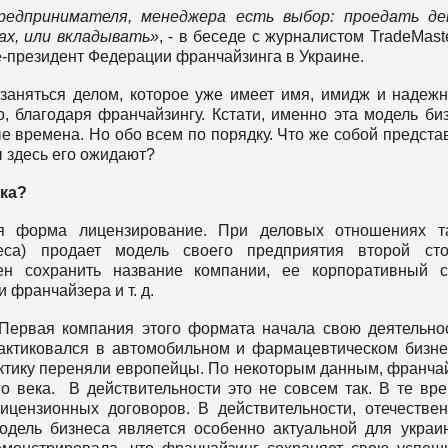
редпринимателя, менеджера есть выбор: проедать де
ках, или вкладывать»
, - в беседе с журналистом TradeMast
е-президент Федерации франчайзинга в Украине.
заняться делом, которое уже имеет имя, имидж и надежн
 благодаря франчайзингу. Кстати, именно эта модель би
е времена. Но обо всем по порядку. Что же собой предста
 здесь его ожидают?
ика?
ая форма лицензирование. При деловых отношениях та
еса) продает модель своего предприятия второй сто
ен сохранить название компании, ее корпоративный с
 франчайзера и т. д.
Первая компания этого формата начала свою деятельно
рактиковался в автомобильном и фармацевтическом бизне
актику переняли европейцы. По некоторым данным, франча
го века. В действительности это не совсем так. В те вр
цензионных договоров. В действительности, отечестве
модель бизнеса является особенно актуальной для украи