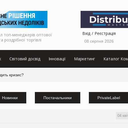
Вхід
Реєстрація
л топ-менеджерів оптової
та роздрібної торгівлі
08 серпня 2026
к
Світовий досвід
Інновації
Маркетинг
Каталог Ком
дить кризис?
Новинки
Постачальники
PrivateLabel
04 кві