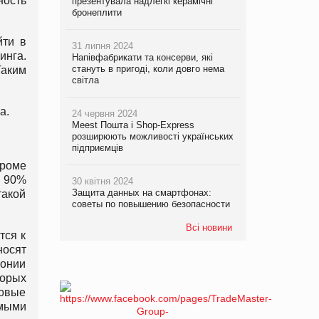
ность
презентувала надлегкі керамічні
бронеплити
йти в
31 липня 2024
инга.
Напівфабрикати та консерви, які
стануть в пригоді, коли довго нема
Таким
світла
а.
24 червня 2024
Meest Пошта і Shop-Express
розширюють можливості українських
підприємців
Кроме
 90%
30 квітня 2024
Защита данных на смартфонах:
такой
советы по повышению безопасности
Всі новини
тся к
носят
понии
торых
довые
мыми