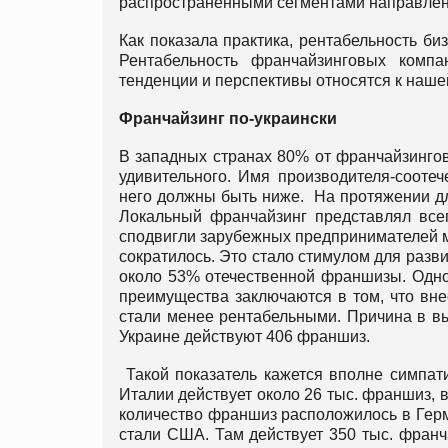
распространёнными сегментами направлени
Как показала практика, рентабельность би
Рентабельность франчайзинговых комп
тенденции и перспективы относятся к наше
Франчайзинг по-украински
В западных странах 80% от франчайзинго
удивительного. Имя производителя-сооте
него должны быть ниже. На протяжении дл
Локальный франчайзинг представлял всег
сподвигли зарубежных предпринимателей м
сократилось. Это стало стимулом для разв
около 53% отечественной франшизы. Одно
преимущества заключаются в том, что вн
стали менее рентабельными. Причина в вы
Украине действуют 406 франшиз.
Такой показатель кажется вполне симпати
Италии действует около 26 тыс. франшиз, 
количество франшиз расположилось в Гер
стали США. Там действует 350 тыс. франч