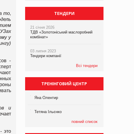
ТЕНДЕРИ
а то,
дель
ятием
21 січня 2026
УЗах
ТДВ «Золотоніський маслоробний
ому у
комбінат»
нгу)
03 липня 2023
Тендери компанії
сов -
Всі тендери
сперт
учают
енных
ТРЕНІНГОВИЙ ЦЕНТР
ороны
ивать
Яна Олентир
ов и
Тетяна Ільєнко
ечает
повний список
- это