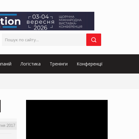
паній
Логістика
Тренінги
Конференції
тня 2017