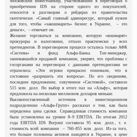
Московский инвестбанкир, участвовавший в переговорах о
приобретении IDS на стороне одного из покупателей,
относится к разговорам о рейдерах из правительства
скептически. «Самый главный админресурс, который нужен
для того, чтобы «закошмарить» бизнес в Украине,
– это
деньги»,
– отмечает он.
Желание торговаться за компанию, которую «кошмарят»
прокуроры и налоговики, отпало практически у всех
претендентов. В переговорном процессе остались только АФК
«Система» и фонд Альфа
-
Банка. Топ
-
менеджер,
занимавшийся продажей компании, уверяет, что проблемы с
госорганами на переговорах с данными претендентами не
отразились: «Эти игроки прекрасно понимали, что в
состоянии «разрешить эти вопросы». По его сведениям,
последнее предложение, озвученное «Системой», составило
515 млн. долл. Но выбор в итоге пал на «Альфу», которая
предложила на несколько миллионов долларов меньше.
Высокопоставленный источник в инвестиционном
подразделении «Альфа
-
Групп» рассказал о том, как была
определена цена сделки. Справедливая стоимость компании
была установлена на уровне 8–9 EBITDA. По итогам 2012
года EBITDA IDS Borjomi составила 95 млн. долл., т. е.
стоимость всей компании
– 760–855 млн. долл. Из
-
за того,
что больше половины активов находятся в Украине, к цене