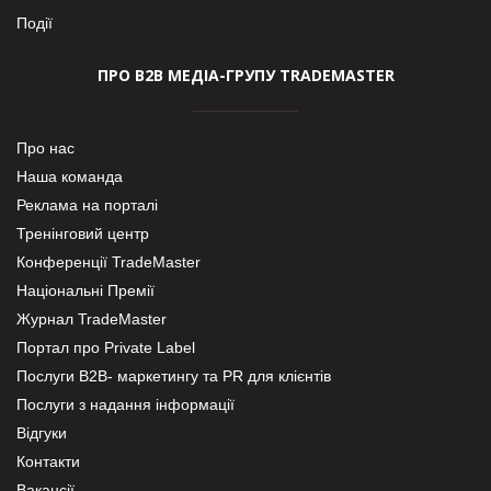
Події
ПРО В2В МЕДІА-ГРУПУ TRADEMASTER
Про нас
Наша команда
Реклама на порталі
Тренінговий центр
Конференції TradeMaster
Національні Премії
Журнал TradeMaster
Портал про Private Label
Послуги В2В- маркетингу та PR для клієнтів
Послуги з надання інформації
Відгуки
Контакти
Вакансії