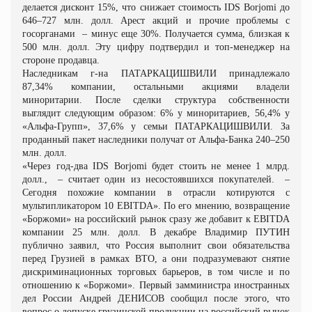
делается дисконт 15%, что снижает стоимость IDS Borjomi до
646–727 млн. долл. Арест акций и прочие проблемы с
госорганами
– минус еще 30%. Получается сумма, близкая к
500 млн. долл. Эту цифру подтвердил и топ
‑
менеджер на
стороне продавца.
Наследникам г-на ПАТАРКАЦИШВИЛИ принадлежало
87,34% компании, остальными акциями владели
миноритарии. После сделки структура собственности
выглядит следующим образом: 6% у миноритариев, 56,4% у
«Альфа
-
Групп», 37,6% у семьи ПАТАРКАЦИШВИЛИ. За
проданный пакет наследники получат от Альфа
-
Банка 240–250
млн. долл.
«Через год
‑
два IDS Borjomi будет стоить не менее 1 млрд.
долл.,
– считает один из несостоявшихся покупателей.
–
Сегодня похожие компании в отрасли котируются с
мультипликатором 10 EBITDA». По его мнению, возвращение
«Боржоми» на российский рынок сразу же добавит к EBITDA
компании 25 млн. долл. В декабре Владимир
ПУТИН
публично заявил, что Россия выполнит свои обязательства
перед Грузией в рамках ВТО, а они подразумевают снятие
дискриминационных торговых барьеров, в том числе и по
отношению к «Боржоми». Первый замминистра иностранных
дел России Андрей
ДЕНИСОВ
сообщил после этого, что
вопрос о допуске грузинской продукции на российский рынок