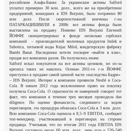
российском Альфа
-
Банке. За украинские активы Salford
уплатил примерно 30 млн. долл., всего же на приобретение
предприятий, вошедших в IDS Borjomi, было потрачено 80
млн долл. После скоропостижной кончины г-на
ПАТАРКАЦИШВИЛИ в 2008г. все активы фонда были
выставлены на продажу. Помимо IDS Borjomi Евгений
ЙОФФЕ сконцентрировал в фонде несколько сербских
компаний
– производителей молочных продуктов Imlek и
Subotica, питьевой воды Knjaz Miloš, кондитерскую фабрику
Bambi Banat. Наследники хотели поскорее «выйти в кэш»,
продав все компании разом. Но получилось иначе.
Salford искал покупателя на все активы целиком, но из
-
за
кризиса таких не нашлось. Осенью 2011
-
го г-н ЙОФФЕ
приступил к продаже самой ценной части «наследства Бадри»
– IDS Borjomi. Интерес к компании проявили Nestlé и Coca
-
Cola. В начале 2012 года эксклюзивное право на покупку
получила Coca
-
Cola. О серьезности ее намерений говорит тот
факт, что компания в течение трех месяцев проводила due
diligence. По оценке финансиста, следившего за ходом
переговоров, эта процедура обошлась Coca
-
Cola в 3 млн. долл.
Всю компанию Coca
-
Cola оценила в 8,5–9 EBITDA, сообщает
топ
-
менеджер, участвовавший в переговорах на стороне
продавца. Учитывая, что по итогам 2011 года EBITDA IDS
Borjomi составила около 60 млн. долл., речь шла о 520–540