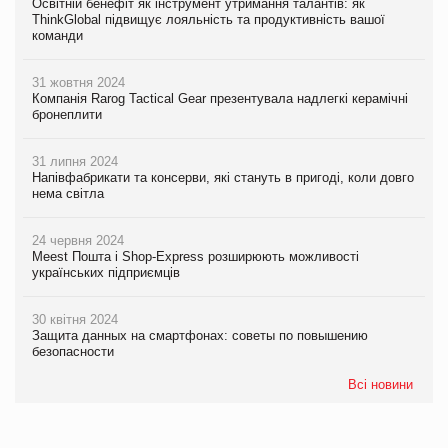
Освітній бенефіт як інструмент утримання талантів: як
ThinkGlobal підвищує лояльність та продуктивність вашої
команди
31 жовтня 2024
Компанія Rarog Tactical Gear презентувала надлегкі керамічні
бронеплити
31 липня 2024
Напівфабрикати та консерви, які стануть в пригоді, коли довго
нема світла
24 червня 2024
Meest Пошта і Shop-Express розширюють можливості
українських підприємців
30 квітня 2024
Защита данных на смартфонах: советы по повышению
безопасности
Всі новини