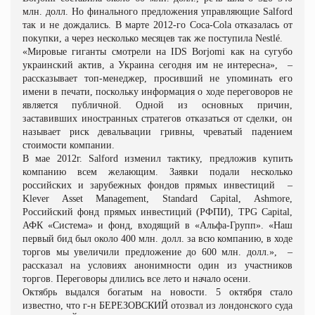
млн. долл. Но финального предложения управляющие Salford
так и не дождались. В марте 2012
-
го Coca
-
Cola отказалась от
покупки, а через несколько месяцев так же поступила Nestlé.
«Мировые гиганты смотрели на IDS Borjomi как на сугубо
украинский актив, а Украина сегодня им не интересна»,
–
рассказывает топ
‑
менеджер, просивший не упоминать его
имени в печати, поскольку информация о ходе переговоров не
является публичной. Одной из основных причин,
заставивших иностранных стратегов отказаться от сделки, он
называет риск девальвации гривны, чреватый падением
стоимости компании.
В мае 2012г. Salford изменил тактику, предложив купить
компанию всем желающим. Заявки подали несколько
российских и зарубежных фондов прямых инвестиций
–
Klever Asset Management, Standard Capital, Ashmore,
Российский фонд прямых инвестиций (РФПИ), TPG Capital,
АФК «Система» и фонд, входящий в «Альфа
-
Групп». «Наш
первый бид был около 400 млн. долл. за всю компанию, в ходе
торгов мы увеличили предложение до 600 млн. долл.»,
–
рассказал на условиях анонимности один из участников
торгов. Переговоры длились все лето и начало осени.
Октябрь выдался богатым на новости. 5 октября стало
известно, что г-н БЕРЕЗОВСКИЙ отозвал из лондонского суда