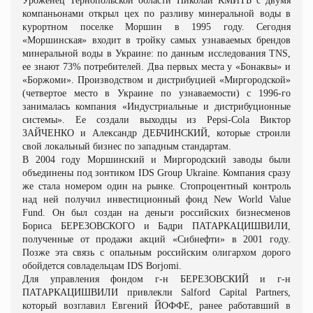
Уроженец Тернопольской области Николай КМИТЬ с двумя
компаньонами открыл цех по разливу минеральной воды в
курортном поселке Моршин в 1995 году. Сегодня
«Моршинская» входит в тройку самых узнаваемых брендов
минеральной воды в Украине: по данным исследования TNS,
ее знают 73% потребителей. Два первых места у «Бонаквы» и
«Боржоми». Производством и дистрибуцией «Миргородской»
(четвертое место в Украине по узнаваемости) с 1996
‑
го
занималась компания «Индустриальные и дистрибуционные
системы». Ее создали выходцы из Pepsi
-
Cola Виктор
ЗАЙЧЕНКО
и Александр ДЕБЧИНСКИЙ, которые строили
свой локальный бизнес по западным стандартам.
В 2004 году Моршинский и Миргородский заводы были
объединены под зонтиком IDS Group Ukraine. Компания сразу
же стала номером один на рынке. Стопроцентный контроль
над ней получил инвестиционный фонд New World Value
Fund. Он был создан на деньги российских бизнесменов
Бориса
БЕРЕЗОВСКОГО
и Бадри ПАТАРКАЦИШВИЛИ,
полученные от продажи акций «Сибнефти» в 2001 году.
Позже эта связь с опальным российским олигархом дорого
обойдется совладельцам IDS Borjomi.
Для управления фондом г-н БЕРЕЗОВСКИЙ и г-н
ПАТАРКАЦИШВИЛИ привлекли Salford Capital Partners,
который возглавил Евгений ЙОФФЕ, ранее работавший в