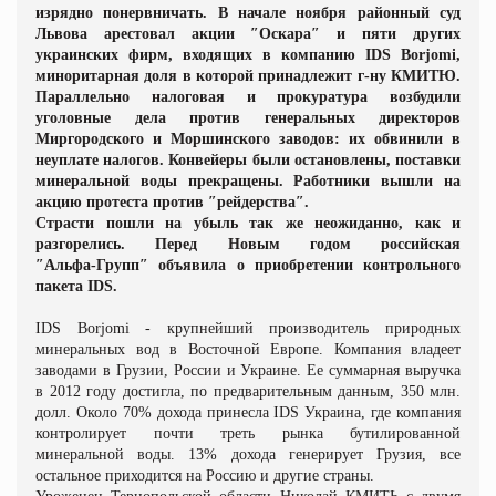
изрядно понервничать. В начале ноября районный суд
Львова арестовал акции ″Оскара″ и пяти других
украинских фирм, входящих в компанию IDS Borjomi,
миноритарная доля в которой принадлежит г-ну КМИТЮ.
Параллельно налоговая и прокуратура возбудили
уголовные дела против генеральных директоров
Миргородского и Моршинского заводов: их обвинили в
неуплате налогов. Конвейеры были остановлены, поставки
минеральной воды прекращены. Работники вышли на
акцию протеста против ″рейдерства″.
Страсти пошли на убыль так же неожиданно, как и
разгорелись. Перед Новым годом российская
″Альфа
‑
Групп″ объявила о приобретении контрольного
пакета IDS.
IDS Borjomi
-
крупнейший производитель природных
минеральных вод в Восточной Европе. Компания владеет
заводами в Грузии, России и Украине. Ее суммарная выручка
в 2012 году достигла, по предварительным данным, 350 млн.
долл. Около 70% дохода принесла IDS Украина, где компания
контролирует почти треть рынка бутилированной
минеральной воды. 13% дохода генерирует Грузия, все
остальное приходится на Россию и другие страны.