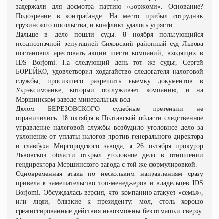
задержали для досмотра партию «Боржоми». Основание?
Подозрение в контрабанде. На место прибыл сотрудник
грузинского посольства, и конфликт удалось утрясти.
Дальше в дело пошли суды. 8 ноября пользующийся
неоднозначной репутацией Сиховский районный суд Львова
постановил арестовать акции шести компаний, входящих в
IDS Borjomi. На следующий день тот же судья, Сергей
БОРЕЙКО
, удовлетворил ходатайство следователя налоговой
службы, просившего разрешить выемку документов в
Укрэксимбанке, который обслуживает компанию, и на
Моршинском заводе минеральных вод.
Делом
БЕРЕЗОВСКОГО
судебные претензии не
ограничились. 18 октября в Полтавской области следственное
управление налоговой службы возбудило уголовное дело за
уклонение от уплаты налогов против генерального директора
и главбуха Миргородского завода, а 26 октября прокурор
Львовской области открыл уголовное дело в отношении
гендиректора Моршинского завода с той же формулировкой.
Одновременная атака по нескольким направлениям сразу
привела в замешательство топ
‑
менеджеров и владельцев IDS
Borjomi. Обсуждалась версия, что компанию атакует «семья»,
или люди, близкие к президенту: мол, столь хорошо
срежиссированные действия невозможны без отмашки сверху.