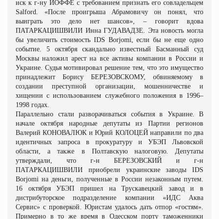
иск к г-ну ЙОФФЕ с требованием признать его совладельцем
Salford. «После проигрыша Абрамовичу он понял, что
выиграть это дело нет шансов»,
– говорит вдова
ПАТАРКАЦИШВИЛИ Инна ГУДАВАДЗЕ. Эта новость могла
бы увеличить стоимость IDS Borjomi, если бы не еще одно
событие. 5 октября скандально известный Басманный суд
Москвы наложил арест на все активы компании в России и
Украине. Судья мотивировал решение тем, что это имущество
принадлежит Борису БЕРЕЗОВСКОМУ, обвиняемому в
создании преступной организации, мошенничестве и
хищении с использованием служебного положения в 1996–
1998 годах.
Параллельно стали разворачиваться события в Украине. В
начале октября народные депутаты из Партии регионов
Валерий
КОНОВАЛЮК
и Юрий КОЛОЦЕЙ направили по два
идентичных запроса в прокуратуру и УБЭП Львовской
области, а также в Полтавскую налоговую. Депутаты
утверждали, что г-н
БЕРЕЗОВСКИЙ
и г-н
ПАТАРКАЦИШВИЛИ приобрели украинские заводы IDS
Borjomi на деньги, полученные в России незаконным путем.
16 октября УБЭП пришел на Трускавецкий завод и в
дистрибуторское подразделение компании «ИДС Аква
Сервис» с проверкой. Юристам удалось дать отпор «гостям».
Примерно в то же время в Одесском порту таможенники