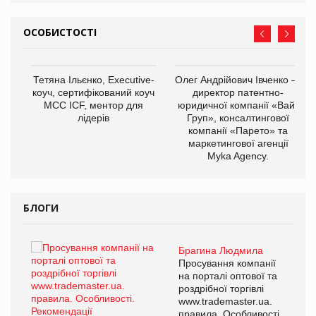
ОСОБИСТОСТІ
,
Тетяна Ільєнко, Executive-
Олег Андрійович Івченко —
ОВ
коуч, сертифікований коуч
директор патентно-
МСС ICF, ментор для
юридичної компанії «Вайз
лідерів
Груп», консалтингової
компанії «Парето» та
маркетингової агенції
Myka Agency.
БЛОГИ
Брагина Людмила
ї
Просування компанії
а
на порталі оптової та
роздрібної торгівлі
www.trademaster.ua.
і.
правила. Особливості.