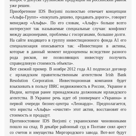
уже решен.
Приобретение IDS Borjomi полностью отвечает концепции
«Альфа
-
Групп» «покупать дешево, продавать дорого», говорит
менеджер «Альфы». По его словам, «Альфу» больше всего
интересуют так называемые специальные случаи: конфликт
между акционерами, проблемы с госорганами, большие долги.
На сайте входящего в группу инвестиционного фонда А1 его
специализация описывается так: «Инвестиции в активы,
которые в данный момент недооценены вследствие разного
рода рисков, не позволяющих инвестору получить
справедливую стоимость объекта».
Вот свежий пример. В ноябре 2012 года А1 подписал договор
с ирландским правительственным агентством Irish Bank
Resolution Corporation. Инвестиционная компания будет
взыскивать в пользу IBRC недвижимость в России, Украине и
Индии, которая ранее принадлежала должникам ирландского
агентства. В Украине речь идет об универмаге «Украина» и
первой очереди бизнес
-
центра «Леонардо». Предполагается,
что юристы «Альфы» «очистят» этот актив, восстановят его
стоимость и продадут.
Противостояние IDS Borjomi с украинскими чиновниками
пошло на спад. В декабре районный суд в Полтаве снял арест
со счетов и имущества Миргородского завода. Вот
-
вот будут