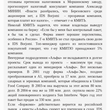
отозваны претензии налоговиков к Моршинскому заводу,
прогнозирует налоговый консультант компании Александр
МИНИН
. «Власти разобрались, что Березовского среди
акционеров нет, а IDS Borjomi
– прозрачная компания,
которая платит все налоги»,
– отмечает г-н КМИТЬ.
Николай КМИТЬ надеется, что новые владельцы выведут
компанию на биржу: «Если бы у меня был контрольный пакет,
я бы так и сделал. Фирма имеет хорошие перспективы,
особенно в России». Г-н КМИТЬ не стал продавать свою долю
в IDS Borjomi. Топ
‑
менеджер одного из несостоявшихся
покупателей говорит, что г-ну КМИТЮ принадлежит 5%
компании.
Венчурные подразделения «Альфы» не вкладываются в долгие
проекты. Срок выхода из проекта
– максимум три года,
рассказывает один из менеджеров «Альфы». Вот несколько
примеров. В 2001 году фирма «Альфа
-
Эко», позднее
преобразованная в A1, приобрела за 17 млн. долл. несколько
сахарных и зерновых компаний, которые объединила в United
Food Company. В 2003
-
м она выручила за этот актив 80 млн.
долл. В 2004
-
м она же за 100 млн. долл. скупила около 22%
акций пивоваренного холдинга Sun Interbrew. Через год этот
пакет был продан за 330 млн. долл.
Если «Боржоми» действительно вернется на российский
рынок, а юристы «Альфы» снимут все претензии в судах, IDS